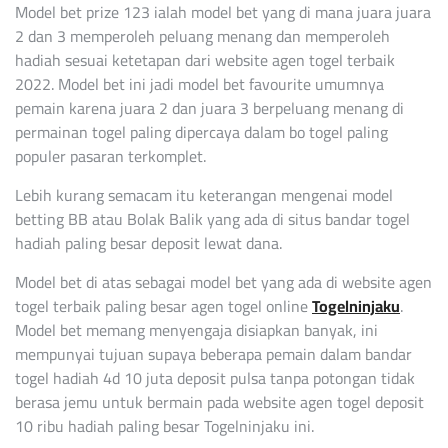
Model bet prize 123 ialah model bet yang di mana juara juara
2 dan 3 memperoleh peluang menang dan memperoleh
hadiah sesuai ketetapan dari website agen togel terbaik
2022. Model bet ini jadi model bet favourite umumnya
pemain karena juara 2 dan juara 3 berpeluang menang di
permainan togel paling dipercaya dalam bo togel paling
populer pasaran terkomplet.
Lebih kurang semacam itu keterangan mengenai model
betting BB atau Bolak Balik yang ada di situs bandar togel
hadiah paling besar deposit lewat dana.
Model bet di atas sebagai model bet yang ada di website agen
togel terbaik paling besar agen togel online
Togelninjaku
.
Model bet memang menyengaja disiapkan banyak, ini
mempunyai tujuan supaya beberapa pemain dalam bandar
togel hadiah 4d 10 juta deposit pulsa tanpa potongan tidak
berasa jemu untuk bermain pada website agen togel deposit
10 ribu hadiah paling besar Togelninjaku ini.