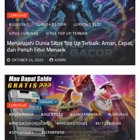
LURUS4D
#LURUS4D
LURUS4D LOGIN
LURUS4D SLOT
SITUS LURUS4D
SITUS TOP UP TERBAIK
Menjelajahi Dunia Situs Top Up Terbaik: Aman, Cepat,
dan Penuh Fitur Menarik
OKTOBER 24, 2025
ADMIN
LURUS4D
#AGENANGKA
#AGENTOTO
#BANDARANGKA
#LURUS4D
#PREDIKSIHONGKONG
#PREDIKSITOGEL
#SITUSANGKA
#SITUSTOGEL
#SITUSTOTO