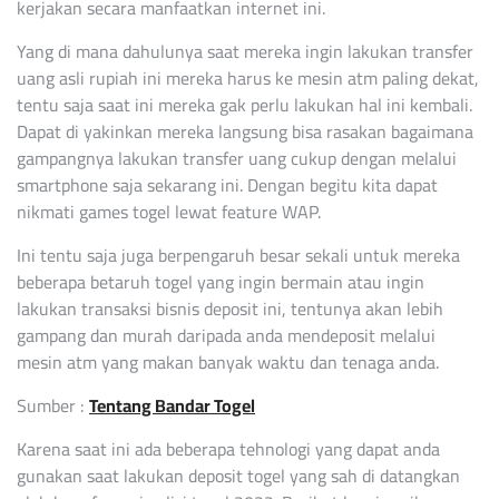
kerjakan secara manfaatkan internet ini.
Yang di mana dahulunya saat mereka ingin lakukan transfer
uang asli rupiah ini mereka harus ke mesin atm paling dekat,
tentu saja saat ini mereka gak perlu lakukan hal ini kembali.
Dapat di yakinkan mereka langsung bisa rasakan bagaimana
gampangnya lakukan transfer uang cukup dengan melalui
smartphone saja sekarang ini. Dengan begitu kita dapat
nikmati games togel lewat feature WAP.
Ini tentu saja juga berpengaruh besar sekali untuk mereka
beberapa betaruh togel yang ingin bermain atau ingin
lakukan transaksi bisnis deposit ini, tentunya akan lebih
gampang dan murah daripada anda mendeposit melalui
mesin atm yang makan banyak waktu dan tenaga anda.
Sumber :
Tentang Bandar Togel
Karena saat ini ada beberapa tehnologi yang dapat anda
gunakan saat lakukan deposit togel yang sah di datangkan