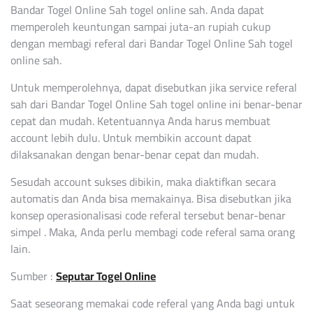
Bandar Togel Online Sah togel online sah. Anda dapat
memperoleh keuntungan sampai juta-an rupiah cukup
dengan membagi referal dari Bandar Togel Online Sah togel
online sah.
Untuk memperolehnya, dapat disebutkan jika service referal
sah dari Bandar Togel Online Sah togel online ini benar-benar
cepat dan mudah. Ketentuannya Anda harus membuat
account lebih dulu. Untuk membikin account dapat
dilaksanakan dengan benar-benar cepat dan mudah.
Sesudah account sukses dibikin, maka diaktifkan secara
automatis dan Anda bisa memakainya. Bisa disebutkan jika
konsep operasionalisasi code referal tersebut benar-benar
simpel . Maka, Anda perlu membagi code referal sama orang
lain.
Sumber :
Seputar Togel Online
Saat seseorang memakai code referal yang Anda bagi untuk