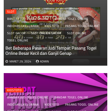
SLOT
BANDAR JUDI TOGEL ONLINE
BANDAR TOGEL ONLINE
INDOHASILKELUARAN
KIOSTOTO
PASANG TOGEL ONLINE
SLOT GACOR
SLOT ONLIEN GACOR
SLOT ONLINE
TOGEL ONLINE
Bet Beberapa Pasaran Judi Tempat Pasang Togel
Online Besar Kecil dan Ganjil Genap
MARET 29, 2024
ADMIN
KIOSTOTO
BANDAR JUDI TOGEL ONLINE
BANDAR TOGEL ONLINE
INDOHASILKELUARAN
KIOSTOTO
PASANG TOGEL ONLINE