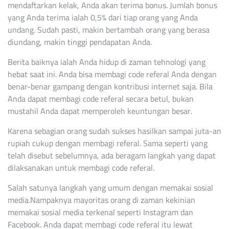
mendaftarkan kelak, Anda akan terima bonus. Jumlah bonus
yang Anda terima ialah 0,5% dari tiap orang yang Anda
undang. Sudah pasti, makin bertambah orang yang berasa
diundang, makin tinggi pendapatan Anda.
Berita baiknya ialah Anda hidup di zaman tehnologi yang
hebat saat ini. Anda bisa membagi code referal Anda dengan
benar-benar gampang dengan kontribusi internet saja. Bila
Anda dapat membagi code referal secara betul, bukan
mustahil Anda dapat memperoleh keuntungan besar.
Karena sebagian orang sudah sukses hasilkan sampai juta-an
rupiah cukup dengan membagi referal. Sama seperti yang
telah disebut sebelumnya, ada beragam langkah yang dapat
dilaksanakan untuk membagi code referal.
Salah satunya langkah yang umum dengan memakai sosial
media.Nampaknya mayoritas orang di zaman kekinian
memakai sosial media terkenal seperti Instagram dan
Facebook. Anda dapat membagi code referal itu lewat