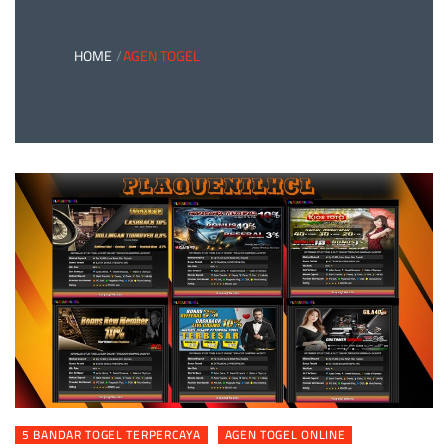
HOME
AGEN TOGEL
5 BANDAR TOGEL TERPERCAYA
AGEN TOGEL ONLINE