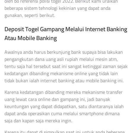
oleh bo referensi polisi togel 2022. Berikut kami uraikan
beberapa sistem tehnologi kekinian yang dapat anda
gunakan, seperti berikut.
Deposit Togel Gampang Melalui Internet Banking
Atau Mobile Banking
Awalnya anda harus berkunjung bank supaya bisa lakukan
pengangkutan dana uang asli rupiah melalui mesin atm,
tentu saja hal tersebut saat ini sangat ketinggal zaman sejak
kedatangan dibanding mekanisme online yang tidak lain
tidak bukan ialah internet banking atau mobile banking ini.
Karena kedatangan dibanding mereka mekanisme transfer
uang lewat cara online dan gampang ini, jadi banyak
keuntungan yang dapat didapatkan, satu diantaranya ialah
dapat anda operasikan cuma melalui smartphone dimana
saja dan kapan saja mereka ingin.
Karena itu dapat di simpulkan saat ini untuk anda beberapa