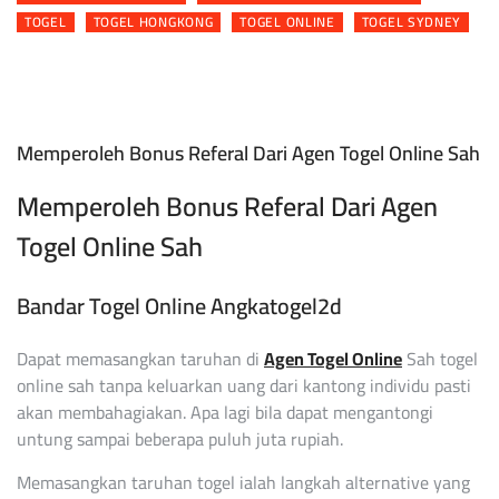
TOGEL
TOGEL HONGKONG
TOGEL ONLINE
TOGEL SYDNEY
AGEN JUDI TOGEL
AGEN TOGEL
AGEN TOGEL ONLINE
ANGKATOGEL2D
GAMES TOGEL
JUDI TOGEL
JUDI TOGEL ONLINE
TOGEL'
Memperoleh Bonus Referal Dari Agen Togel Online Sah
Memperoleh Bonus Referal Dari Agen
Togel Online Sah
Bandar Togel Online Angkatogel2d
Dapat memasangkan taruhan di
Agen Togel Online
Sah togel
online sah tanpa keluarkan uang dari kantong individu pasti
akan membahagiakan. Apa lagi bila dapat mengantongi
untung sampai beberapa puluh juta rupiah.
Memasangkan taruhan togel ialah langkah alternative yang