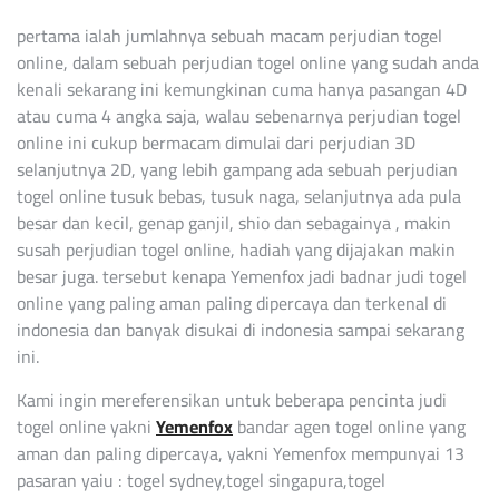
pertama ialah jumlahnya sebuah macam perjudian togel
online, dalam sebuah perjudian togel online yang sudah anda
kenali sekarang ini kemungkinan cuma hanya pasangan 4D
atau cuma 4 angka saja, walau sebenarnya perjudian togel
online ini cukup bermacam dimulai dari perjudian 3D
selanjutnya 2D, yang lebih gampang ada sebuah perjudian
togel online tusuk bebas, tusuk naga, selanjutnya ada pula
besar dan kecil, genap ganjil, shio dan sebagainya , makin
susah perjudian togel online, hadiah yang dijajakan makin
besar juga. tersebut kenapa Yemenfox jadi badnar judi togel
online yang paling aman paling dipercaya dan terkenal di
indonesia dan banyak disukai di indonesia sampai sekarang
ini.
Kami ingin mereferensikan untuk beberapa pencinta judi
togel online yakni
Yemenfox
bandar agen togel online yang
aman dan paling dipercaya, yakni Yemenfox mempunyai 13
pasaran yaiu : togel sydney,togel singapura,togel