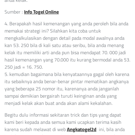
anda kelak.
Sumber :
Info Togel Online
4. Berapakah hasil kemenangan yang anda peroleh bila anda
memakai strategi ini? Silahkan kita coba untuk
mengkalkulasikan dengan detail pada modal awalnya anda
kan 53. 250 bila di kali satu atau seribu, bila anda menang
kelak itu memiliki arti anda pun bisa mendapat 70. 000 jadi
hasil kemenangan yang 70.000 itu kurang bermodal anda 53.
250 jadi = 16. 750.
5. kemudian bagaimana bila kenyataannya gagal oleh karena
itu sebaiknya anda benar-benar pintar mematikan angkanya
yang beberapa 25 nomor itu, karenanya anda janganlah
sampai demikian bergairah turuti keinginan anda yang
menjadi kelak akan buat anda akan alami kekalahan.
Begitu dulu informasi sekitaran trick dan tips yang dapat
kami beri kepada anda semua kami ucapkan terima kasih
karena sudah melawat di web
Angkatogel2d
ini, bila anda