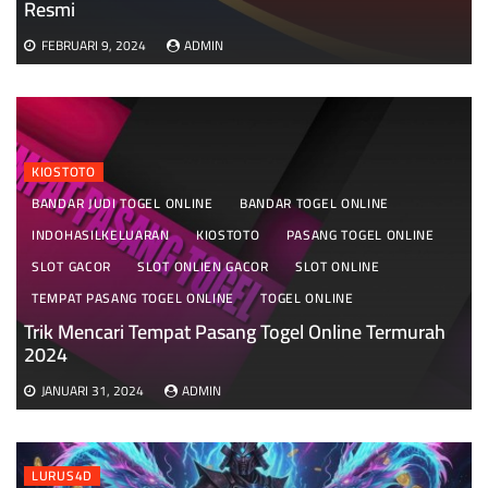
Resmi
FEBRUARI 9, 2024
ADMIN
KIOSTOTO
BANDAR JUDI TOGEL ONLINE
BANDAR TOGEL ONLINE
INDOHASILKELUARAN
KIOSTOTO
PASANG TOGEL ONLINE
SLOT GACOR
SLOT ONLIEN GACOR
SLOT ONLINE
TEMPAT PASANG TOGEL ONLINE
TOGEL ONLINE
Trik Mencari Tempat Pasang Togel Online Termurah
2024
JANUARI 31, 2024
ADMIN
LURUS4D