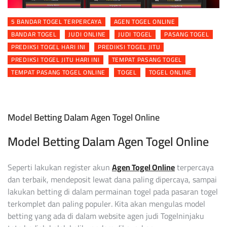
5 BANDAR TOGEL TERPERCAYA
AGEN TOGEL ONLINE
BANDAR TOGEL
JUDI ONLINE
JUDI TOGEL
PASANG TOGEL
PREDIKSI TOGEL HARI INI
PREDIKSI TOGEL JITU
PREDIKSI TOGEL JITU HARI INI
TEMPAT PASANG TOGEL
TEMPAT PASANG TOGEL ONLINE
TOGEL
TOGEL ONLINE
AGEN TOGEL
AGEN TOGEL ONLINE
BANDAR TOGEL
JUDI ONLINE
TOGEL ONLINE
TOGELNINJAKU
Model Betting Dalam Agen Togel Online
Model Betting Dalam Agen Togel Online
Seperti lakukan register akun
Agen Togel Online
terpercaya
dan terbaik, mendeposit lewat dana paling dipercaya, sampai
lakukan betting di dalam permainan togel pada pasaran togel
terkomplet dan paling populer. Kita akan mengulas model
betting yang ada di dalam website agen judi Togelninjaku