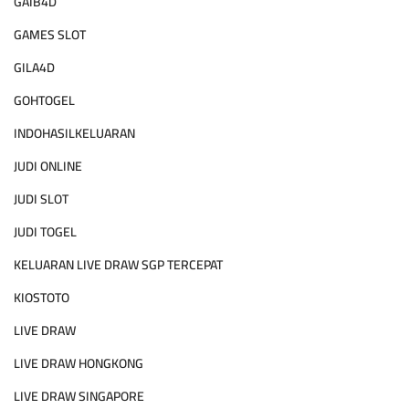
GAIB4D
GAMES SLOT
GILA4D
GOHTOGEL
INDOHASILKELUARAN
JUDI ONLINE
JUDI SLOT
JUDI TOGEL
KELUARAN LIVE DRAW SGP TERCEPAT
KIOSTOTO
LIVE DRAW
LIVE DRAW HONGKONG
LIVE DRAW SINGAPORE