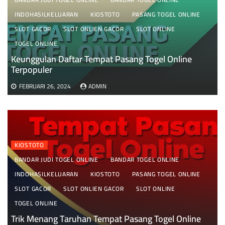
INDOHASILKELUARAN
KIOSTOTO
PASANG TOGEL ONLINE
SLOT GACOR
SLOT ONLIEN GACOR
SLOT ONLINE
TOGEL ONLINE
Keunggulan Daftar Tempat Pasang Togel Online
Terpopuler
FEBRUARI 26, 2024
ADMIN
KIOSTOTO
BANDAR JUDI TOGEL ONLINE
BANDAR TOGEL ONLINE
INDOHASILKELUARAN
KIOSTOTO
PASANG TOGEL ONLINE
SLOT GACOR
SLOT ONLIEN GACOR
SLOT ONLINE
TOGEL ONLINE
Trik Menang Taruhan Tempat Pasang Togel Online