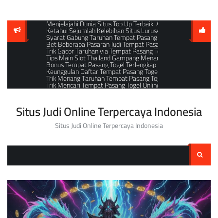
Skip
to
Menjelajahi Dunia Situs Top Up Terbaik: Aman, Cepat, dan Pen
content
Ketahui Sejumlah Kelebihan Situs Lurus4d yang Kredibel
Syarat Gabung Taruhan Tempat Pasang Togel Jackpot Terbesa
Bet Beberapa Pasaran Judi Tempat Pasang Togel Online Besar 
Trik Gacor Taruhan via Tempat Pasang Togel Online Resmi
Tips Main Slot Thailand Gampang Menang Setiap Hari
Bonus Tempat Pasang Togel Terlengkap Pasti Membayar
Keunggulan Daftar Tempat Pasang Togel Online Terpopuler
Trik Menang Taruhan Tempat Pasang Togel Online Resmi
Trik Mencari Tempat Pasang Togel Online Termurah 2024
Situs Judi Online Terpercaya Indonesia
Situs Judi Online Terpercaya Indonesia
Cari
untuk: