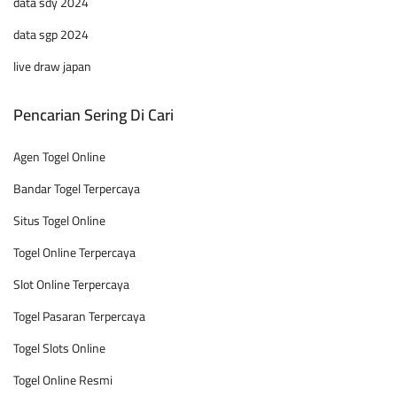
data sdy 2024
data sgp 2024
live draw japan
Pencarian Sering Di Cari
Agen Togel Online
Bandar Togel Terpercaya
Situs Togel Online
Togel Online Terpercaya
Slot Online Terpercaya
Togel Pasaran Terpercaya
Togel Slots Online
Togel Online Resmi