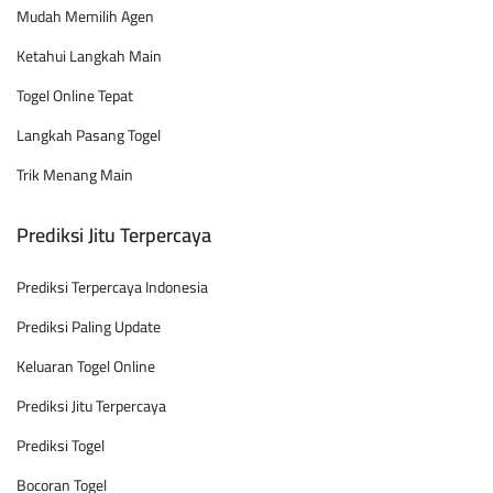
Mudah Memilih Agen
Ketahui Langkah Main
Togel Online Tepat
Langkah Pasang Togel
Trik Menang Main
Prediksi Jitu Terpercaya
Prediksi Terpercaya Indonesia
Prediksi Paling Update
Keluaran Togel Online
Prediksi Jitu Terpercaya
Prediksi Togel
Bocoran Togel