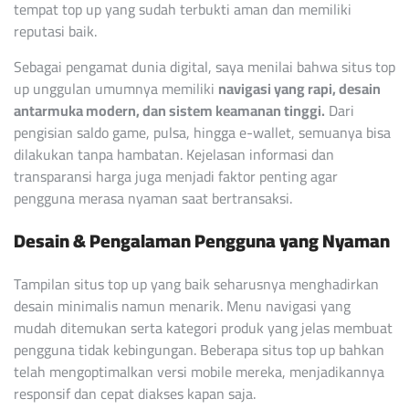
tempat top up yang sudah terbukti aman dan memiliki
reputasi baik.
Sebagai pengamat dunia digital, saya menilai bahwa situs top
up unggulan umumnya memiliki
navigasi yang rapi, desain
antarmuka modern, dan sistem keamanan tinggi.
Dari
pengisian saldo game, pulsa, hingga e-wallet, semuanya bisa
dilakukan tanpa hambatan. Kejelasan informasi dan
transparansi harga juga menjadi faktor penting agar
pengguna merasa nyaman saat bertransaksi.
Desain & Pengalaman Pengguna yang Nyaman
Tampilan situs top up yang baik seharusnya menghadirkan
desain minimalis namun menarik. Menu navigasi yang
mudah ditemukan serta kategori produk yang jelas membuat
pengguna tidak kebingungan. Beberapa situs top up bahkan
telah mengoptimalkan versi mobile mereka, menjadikannya
responsif dan cepat diakses kapan saja.