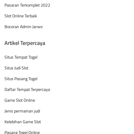
Pasaran Terkomplet 2022
Slot Online Terbaik
Bocoran Admin Jarwo
Artikel Terpercaya
Situs Tempat Togel
Situs Judi Slot
Situs Pasang Togel
Daftar Tempat Terpercaya
Game Slot Online
Jenis permainan judi
Kelebihan Game Slot
Pasang Togel Online