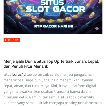
LURUS4D
#LURUS4D
LURUS4D LOGIN
LURUS4D SLOT
SITUS LURUS4D
SITUS TOP UP TERBAIK
Menjelajahi Dunia Situs Top Up Terbaik: Aman, Cepat,
dan Penuh Fitur Menarik
situs
Lurus4d
top up terbaik selalu menjadi pengalaman
menarik bagi siapa pun yang ingin menemukan layanan
cepat, aman, dan terpercaya. Kini, banyak platform digital
yang menawarkan kemudahan transaksi hanya dalam
hitungan detik. Namun, tak semua situs top up memiliki
kualitas yang sama—itulah mengapa penting untuk memilih