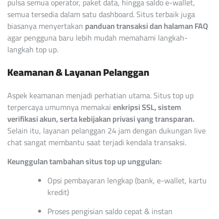
pulsa semua operator, paket data, hingga saldo e-wallet,
semua tersedia dalam satu dashboard. Situs terbaik juga
biasanya menyertakan
panduan transaksi dan halaman FAQ
agar pengguna baru lebih mudah memahami langkah-
langkah top up.
Keamanan & Layanan Pelanggan
Aspek keamanan menjadi perhatian utama. Situs top up
terpercaya umumnya memakai
enkripsi SSL, sistem
verifikasi akun, serta kebijakan privasi yang transparan.
Selain itu, layanan pelanggan 24 jam dengan dukungan live
chat sangat membantu saat terjadi kendala transaksi.
Keunggulan tambahan situs top up unggulan:
Opsi pembayaran lengkap (bank, e-wallet, kartu
kredit)
Proses pengisian saldo cepat & instan