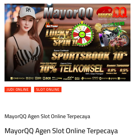
JUDI ONLINE
SLOT ONLINE
AGEN SLOT ONLINE
BANDAR SLOT ONLINE
GOOGLEOCITY
JUDI
JUDI ONLINE
MAYORQQ
SLOT ONLINE
MayorQQ Agen Slot Online Terpecaya
MayorQQ Agen Slot Online Terpecaya