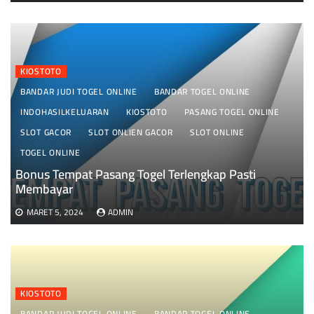
KIOSTOTO
BANDAR JUDI TOGEL ONLINE
BANDAR TOGEL ONLINE
INDOHASILKELUARAN
KIOSTOTO
PASANG TOGEL ONLINE
SLOT GACOR
SLOT ONLIEN GACOR
SLOT ONLINE
TOGEL ONLINE
Bonus Tempat Pasang Togel Terlengkap Pasti
Membayar
MARET 5, 2024
ADMIN
KIOSTOTO
BANDAR JUDI TOGEL ONLINE
BANDAR TOGEL ONLINE