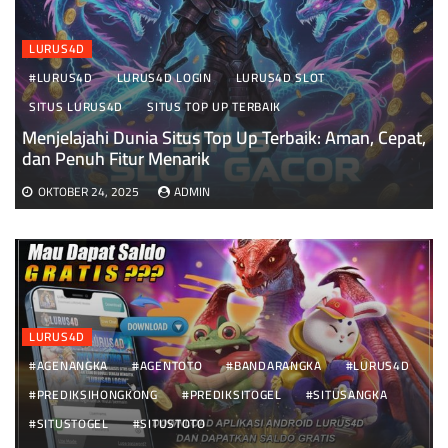
LURUS4D
#LURUS4D
LURUS4D LOGIN
LURUS4D SLOT
SITUS LURUS4D
SITUS TOP UP TERBAIK
Menjelajahi Dunia Situs Top Up Terbaik: Aman, Cepat,
dan Penuh Fitur Menarik
OKTOBER 24, 2025
ADMIN
LURUS4D
#AGENANGKA
#AGENTOTO
#BANDARANGKA
#LURUS4D
#PREDIKSIHONGKONG
#PREDIKSITOGEL
#SITUSANGKA
#SITUSTOGEL
#SITUSTOTO