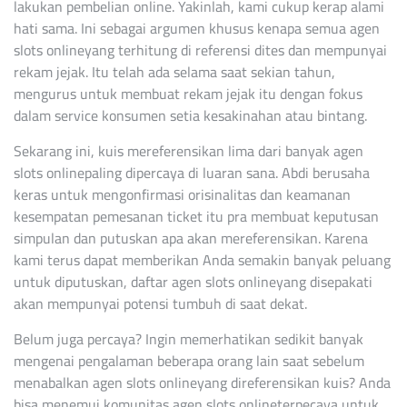
lakukan pembelian online. Yakinlah, kami cukup kerap alami
hati sama. Ini sebagai argumen khusus kenapa semua agen
slots onlineyang terhitung di referensi dites dan mempunyai
rekam jejak. Itu telah ada selama saat sekian tahun,
mengurus untuk membuat rekam jejak itu dengan fokus
dalam service konsumen setia kesakinahan atau bintang.
Sekarang ini, kuis mereferensikan lima dari banyak agen
slots onlinepaling dipercaya di luaran sana. Abdi berusaha
keras untuk mengonfirmasi orisinalitas dan keamanan
kesempatan pemesanan ticket itu pra membuat keputusan
simpulan dan putuskan apa akan mereferensikan. Karena
kami terus dapat memberikan Anda semakin banyak peluang
untuk diputuskan, daftar agen slots onlineyang disepakati
akan mempunyai potensi tumbuh di saat dekat.
Belum juga percaya? Ingin memerhatikan sedikit banyak
mengenai pengalaman beberapa orang lain saat sebelum
menabalkan agen slots onlineyang direferensikan kuis? Anda
bisa menemui komunitas agen slots onlineterpecaya untuk