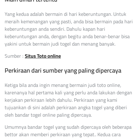
Yang kedua adalah bermain di hari keberuntungan. Untuk
meraih kemenangan yang pasti, anda bisa bermain pada hari
keberuntungan anda sendiri. Dahulu kapan hari
keberuntungan anda, dengan begitu anda benar-benar bisa
yakini untuk bermain judi togel dan menang banyak.
Sumber :
Situs Toto online
Perkiraan dari sumber yang paling dipercaya
Ketiga bila anda ingin menang bermain judi toto online,
karenanya hal pertama kali yang perlu anda lakukan dengan
kerjakan perkiraan lebih dahulu. Perkiraan yang kami
tujuankan di sini adalah perkiraan angka togel yang diberi
oleh bandar togel online paling dipercaya.
Umumnya bandar togel yang sudah dipercaya oleh beberapa
bettor akan memberi perkiraan yang tepat.. Kedua cara