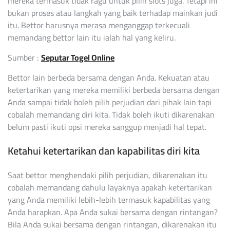
mereka termasuk tidak ragu untuk pilih slots juga. Tetapi ini
bukan proses atau langkah yang baik terhadap mainkan judi
itu. Bettor harusnya merasa menganggap terkecuali
memandang bettor lain itu ialah hal yang keliru.
Sumber :
Seputar Togel Online
Bettor lain berbeda bersama dengan Anda. Kekuatan atau
ketertarikan yang mereka memiliki berbeda bersama dengan
Anda sampai tidak boleh pilih perjudian dari pihak lain tapi
cobalah memandang diri kita. Tidak boleh ikuti dikarenakan
belum pasti ikuti opsi mereka sanggup menjadi hal tepat.
Ketahui ketertarikan dan kapabilitas diri kita
Saat bettor menghendaki pilih perjudian, dikarenakan itu
cobalah memandang dahulu layaknya apakah ketertarikan
yang Anda memiliki lebih-lebih termasuk kapabilitas yang
Anda harapkan. Apa Anda sukai bersama dengan rintangan?
Bila Anda sukai bersama dengan rintangan, dikarenakan itu