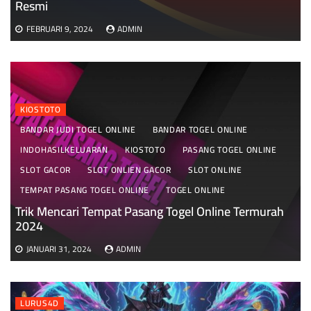
Resmi
FEBRUARI 9, 2024
ADMIN
KIOSTOTO
BANDAR JUDI TOGEL ONLINE
BANDAR TOGEL ONLINE
INDOHASILKELUARAN
KIOSTOTO
PASANG TOGEL ONLINE
SLOT GACOR
SLOT ONLIEN GACOR
SLOT ONLINE
TEMPAT PASANG TOGEL ONLINE
TOGEL ONLINE
Trik Mencari Tempat Pasang Togel Online Termurah
2024
JANUARI 31, 2024
ADMIN
LURUS4D