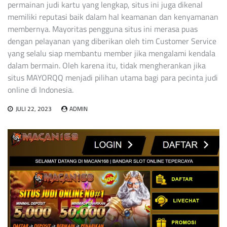
permainan judi kartu yang lengkap, situs ini juga dikenal
memiliki reputasi baik dalam hal keamanan dan kenyamanan
membernya. Mayoritas pengguna situs ini merasa puas
dengan pelayanan yang diberikan oleh tim Customer Service
yang selalu siap membantu member jika mengalami kendala
dalam bermain. Oleh karena itu, tidak mengherankan jika
situs MAYORQQ menjadi pilihan utama bagi para pecinta judi
online di Indonesia.
JULI 22, 2023
ADMIN