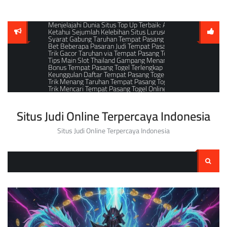
Skip
to
Menjelajahi Dunia Situs Top Up Terbaik: Aman, Cepat, dan Pen
content
Ketahui Sejumlah Kelebihan Situs Lurus4d yang Kredibel
Syarat Gabung Taruhan Tempat Pasang Togel Jackpot Terbesa
Bet Beberapa Pasaran Judi Tempat Pasang Togel Online Besar 
Trik Gacor Taruhan via Tempat Pasang Togel Online Resmi
Tips Main Slot Thailand Gampang Menang Setiap Hari
Bonus Tempat Pasang Togel Terlengkap Pasti Membayar
Keunggulan Daftar Tempat Pasang Togel Online Terpopuler
Trik Menang Taruhan Tempat Pasang Togel Online Resmi
Trik Mencari Tempat Pasang Togel Online Termurah 2024
Situs Judi Online Terpercaya Indonesia
Situs Judi Online Terpercaya Indonesia
Cari
untuk: