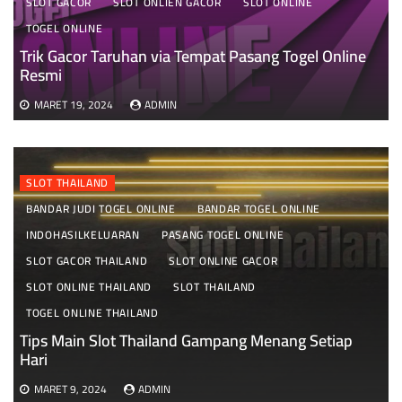
SLOT GACOR
SLOT ONLIEN GACOR
SLOT ONLINE
TOGEL ONLINE
Trik Gacor Taruhan via Tempat Pasang Togel Online
Resmi
MARET 19, 2024
ADMIN
SLOT THAILAND
BANDAR JUDI TOGEL ONLINE
BANDAR TOGEL ONLINE
INDOHASILKELUARAN
PASANG TOGEL ONLINE
SLOT GACOR THAILAND
SLOT ONLINE GACOR
SLOT ONLINE THAILAND
SLOT THAILAND
TOGEL ONLINE THAILAND
Tips Main Slot Thailand Gampang Menang Setiap
Hari
MARET 9, 2024
ADMIN