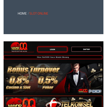
HOME
SLOT ONLINE