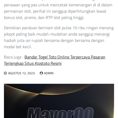
perasaan yang pas untuk mencetak kemenangan di di dalam
permainan slot, perihal ini sanggup diperhitungkan lewat
bonus slot, promo, dan RTP slot paling tinggi.
Demikian panduan bermain slot pulsa 10 ribu ringan menang
jekpot paling baik mudah-mudahan anda sanggup menangi
hadiah juta-an rupiah bersama dengan bersama dengan
modal bet kecil.
Baca juga :
Bandar Togel Toto Online Terpercaya Pasaran
Terlengkap Situs Kiostoto Resmi
AGUSTUS 12, 2023
ADMIN