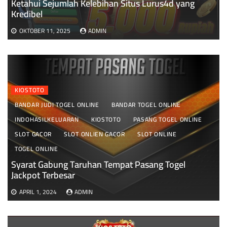
Ketahui Sejumlah Kelebihan Situs Lurus4d yang
Kredibel
OKTOBER 11, 2025
ADMIN
KIOSTOTO
BANDAR JUDI TOGEL ONLINE
BANDAR TOGEL ONLINE
INDOHASILKELUARAN
KIOSTOTO
PASANG TOGEL ONLINE
SLOT GACOR
SLOT ONLIEN GACOR
SLOT ONLINE
TOGEL ONLINE
Syarat Gabung Taruhan Tempat Pasang Togel
Jackpot Terbesar
APRIL 1, 2024
ADMIN