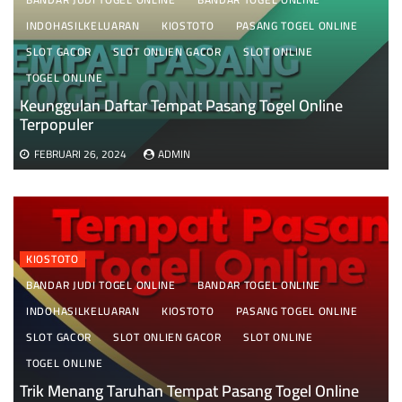
INDOHASILKELUARAN
KIOSTOTO
PASANG TOGEL ONLINE
SLOT GACOR
SLOT ONLIEN GACOR
SLOT ONLINE
TOGEL ONLINE
Keunggulan Daftar Tempat Pasang Togel Online
Terpopuler
FEBRUARI 26, 2024
ADMIN
KIOSTOTO
BANDAR JUDI TOGEL ONLINE
BANDAR TOGEL ONLINE
INDOHASILKELUARAN
KIOSTOTO
PASANG TOGEL ONLINE
SLOT GACOR
SLOT ONLIEN GACOR
SLOT ONLINE
TOGEL ONLINE
Trik Menang Taruhan Tempat Pasang Togel Online