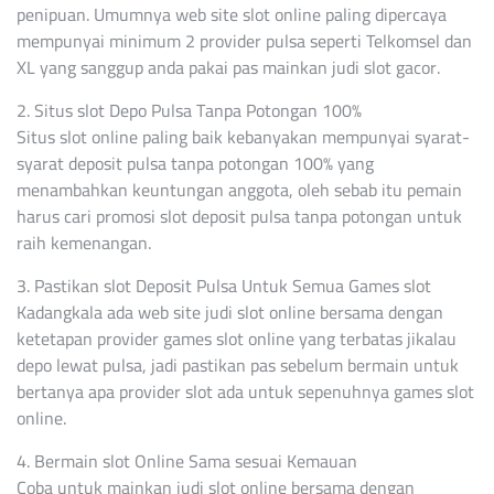
penipuan. Umumnya web site slot online paling dipercaya
mempunyai minimum 2 provider pulsa seperti Telkomsel dan
XL yang sanggup anda pakai pas mainkan judi slot gacor.
2. Situs slot Depo Pulsa Tanpa Potongan 100%
Situs slot online paling baik kebanyakan mempunyai syarat-
syarat deposit pulsa tanpa potongan 100% yang
menambahkan keuntungan anggota, oleh sebab itu pemain
harus cari promosi slot deposit pulsa tanpa potongan untuk
raih kemenangan.
3. Pastikan slot Deposit Pulsa Untuk Semua Games slot
Kadangkala ada web site judi slot online bersama dengan
ketetapan provider games slot online yang terbatas jikalau
depo lewat pulsa, jadi pastikan pas sebelum bermain untuk
bertanya apa provider slot ada untuk sepenuhnya games slot
online.
4. Bermain slot Online Sama sesuai Kemauan
Coba untuk mainkan judi slot online bersama dengan