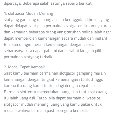
dipercaya. Beberapa salah satunya seperti berikut:
1. slotGacor Mudah Menang
slotyang gampang menang adalah keunggulan khusus yang
dapat didapat saat pilih permainan slotgacor. Umumnya arah
dan kemauan beberapa orang yang taruhan online ialah agar
dapat memperoleh kemenangan secara mudah dan instant.
Bila kamu ingin meraih kemenangan dengan cepat,
seharusnya kita dapat pahami dan ketahui langkah pilih
permainan slotyang terbaik.
2. Modal Cepat Kembali
Saat kamu bermain permainan slotgacor gampang meraih
kemenangan dengan tingkat kemenangan rtp slottinggi,
karena itu uang kamu tentu a lagi dengan cepat sekali.
Bermain slottentu memerlukan uang, dan tentu saja uang
itu ialah uang asli. Tetapi bila dapat bermain di website
slotgacor mudah menang, uang yang kamu pakai untuk
modal awalnya bermain pasti sesegera kembali.