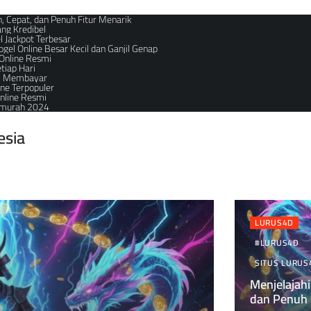
n, Cepat, dan Penuh Fitur Menarik
ng Kredibel
 Jackpot Terbesar
el Online Besar Kecil dan Ganjil Genap
 Online Resmi
tiap Hari
ti Membayar
ne Terpopuler
nline Resmi
ermurah 2024
esia
LURUS4D
#LURUS4D
SITUS LURUS
Menjelajahi
dan Penuh 