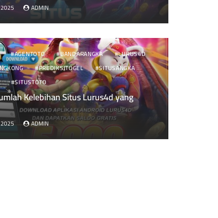
 2025
ADMIN
#AGENTOTO
#BANDARANGKA
#LURUS4D
ONGKONG
#PREDIKSITOGEL
#SITUSANGKA
#SITUSTOTO
jumlah Kelebihan Situs Lurus4d yang
 2025
ADMIN