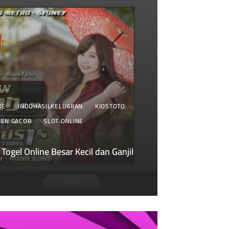
NE
INDOHASILKELUARAN
KIOSTOTO
IEN GACOR
SLOT ONLINE
ogel Online Besar Kecil dan Ganjil