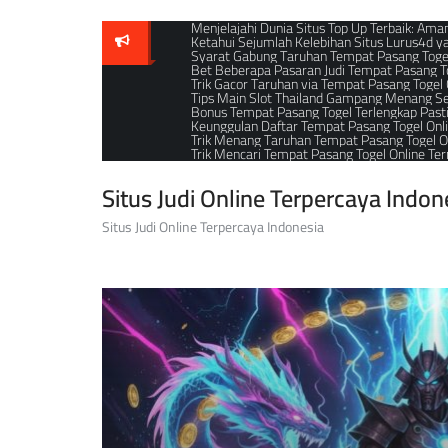
Skip
Menjelajahi Dunia Situs Top Up Terbaik: Ama
to
Ketahui Sejumlah Kelebihan Situs Lurus4d ya
content
Syarat Gabung Taruhan Tempat Pasang Togel
Bet Beberapa Pasaran Judi Tempat Pasang Tog
Trik Gacor Taruhan via Tempat Pasang Togel
Tips Main Slot Thailand Gampang Menang Se
Bonus Tempat Pasang Togel Terlengkap Pas
Keunggulan Daftar Tempat Pasang Togel Onli
Trik Menang Taruhan Tempat Pasang Togel O
Trik Mencari Tempat Pasang Togel Online T
Situs Judi Online Terpercaya Indon
Situs Judi Online Terpercaya Indonesia