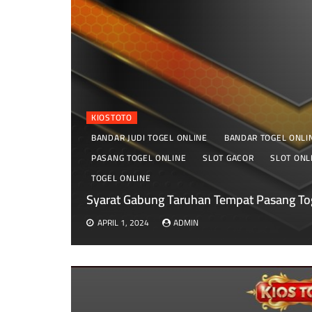
KIOSTOTO
BANDAR JUDI TOGEL ONLINE
BANDAR TOGEL ONLI
PASANG TOGEL ONLINE
SLOT GACOR
SLOT ONL
TOGEL ONLINE
Syarat Gabung Taruhan Tempat Pasang Tog
APRIL 1, 2024
ADMIN