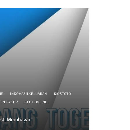
NE
INDOHASILKELUARAN
KIOSTOTO
IEN GACOR
SLOT ONLINE
asti Membayar