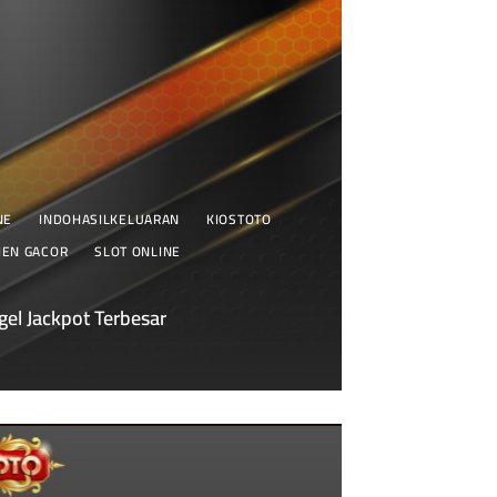
NE
INDOHASILKELUARAN
KIOSTOTO
IEN GACOR
SLOT ONLINE
el Jackpot Terbesar