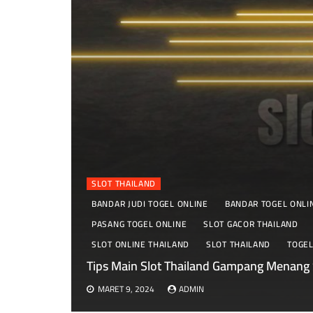
SLOT THAILAND
BANDAR JUDI TOGEL ONLINE
BANDAR TOGEL ONLI
PASANG TOGEL ONLINE
SLOT GACOR THAILAND
SLOT ONLINE THAILAND
SLOT THAILAND
TOGEL
Tips Main Slot Thailand Gampang Menang 
MARET 9, 2024
ADMIN