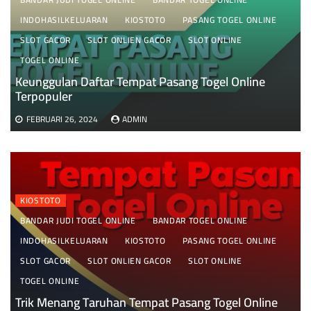
INDOHASILKELUARAN
KIOSTOTO
PASANG TOGEL ONLINE
SLOT GACOR
SLOT ONLIEN GACOR
SLOT ONLINE
TOGEL ONLINE
Keunggulan Daftar Tempat Pasang Togel Online
Terpopuler
FEBRUARI 26, 2024
ADMIN
KIOSTOTO
BANDAR JUDI TOGEL ONLINE
BANDAR TOGEL ONLINE
INDOHASILKELUARAN
KIOSTOTO
PASANG TOGEL ONLINE
SLOT GACOR
SLOT ONLIEN GACOR
SLOT ONLINE
TOGEL ONLINE
Trik Menang Taruhan Tempat Pasang Togel Online