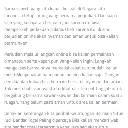
Sama seperti yang kita kenali kecuali di Negara kita
Indonesia tetap larang yang bernama perjudian. Dan siapa
saja yang kedapatan bermain judi karena itu bisa
memperoleh perlakuan pidana. Oleh karena itu, di sini
perjudian online akan nyaman dan aman untuk bisa kalian
permainkan.
Perjudian melalui langkah online bisa kalian permainkan
dimanapun serta kapan pun yang kalian ingin. Langkah
mengakses bermainnya memadai cepat dan mudah. kalian
mesti Mengenakan handphone individu kalian saja. Dengan
demikianlah kalian bisa bermain bersama nyaman dan aman.
Tak mesti habiskan waktu terlihat dari tempat tinggal untuk
bergabung bersama kawan-kawan dan bermain dalam suatu
ruagan. Yang belum pasti aman untuk area kalian bermain.
Demikian keterangan kita perihal Keuntungan Bermain Situs
Judi Bandar Togel Paling dipercaya Bila kalian mencari web
site bandar togel terpercaya yang juga sediakan situs