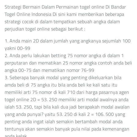
Strategi Bermain Dalam Permainan togel online Di Bandar
Togel Online Indonesia Di sini kami memberikan beberapa
strategi cocok di dalam tempatkan sebuah angka dalam
perjudian togel online sebagai berikut :
1. Anda main 2D dalam jumlah yang angkanya sejumlah 100
yakni 00-99
2. Anda perlu lakukan betting 75 nomor angka di dalam 1
perputaran dan mematikan 25 nomor angka contoh anda beli
angka 00-75 dan mematikan nomor 76-99
3. Seberapa banyak modal yang penting dikeluarkan bila
amda beli di 75 angka itu bila anda beli ke kali satu itu
memiliki arti 75 nomor di kali 710 dari harga pasarnya agen
togel online 2D = 53. 250 memiliki arti modal awalnya anda
ialah 53. 250, tapi bila kali dua jadi berapakah modal awalan
yang anda punyai? yaitu 53. 250 di kali 2 = 106. 500 yang
penting anda ingat ialah semakin bertambah modal anda
tentunya akan semakin banyak pula nilai pada kemenangan
anda kelak.