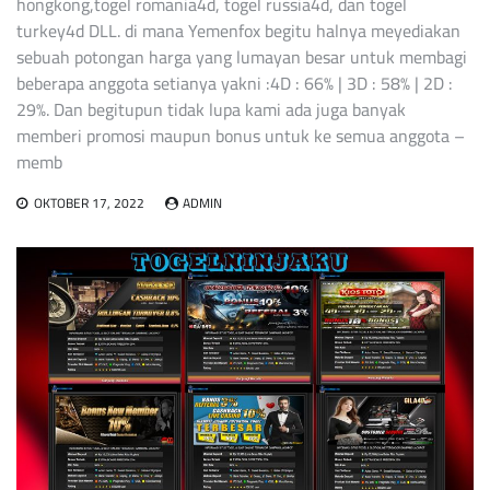
hongkong,togel romania4d, togel russia4d, dan togel
turkey4d DLL. di mana Yemenfox begitu halnya meyediakan
sebuah potongan harga yang lumayan besar untuk membagi
beberapa anggota setianya yakni :4D : 66% | 3D : 58% | 2D :
29%. Dan begitupun tidak lupa kami ada juga banyak
memberi promosi maupun bonus untuk ke semua anggota –
memb
OKTOBER 17, 2022
ADMIN