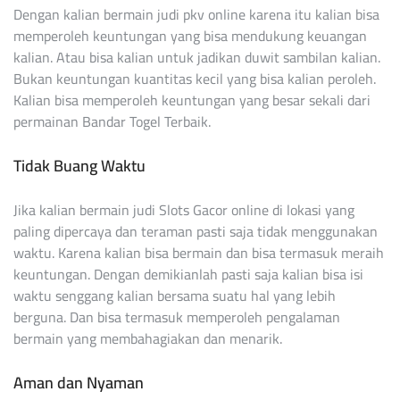
Dengan kalian bermain judi pkv online karena itu kalian bisa
memperoleh keuntungan yang bisa mendukung keuangan
kalian. Atau bisa kalian untuk jadikan duwit sambilan kalian.
Bukan keuntungan kuantitas kecil yang bisa kalian peroleh.
Kalian bisa memperoleh keuntungan yang besar sekali dari
permainan Bandar Togel Terbaik.
Tidak Buang Waktu
Jika kalian bermain judi Slots Gacor online di lokasi yang
paling dipercaya dan teraman pasti saja tidak menggunakan
waktu. Karena kalian bisa bermain dan bisa termasuk meraih
keuntungan. Dengan demikianlah pasti saja kalian bisa isi
waktu senggang kalian bersama suatu hal yang lebih
berguna. Dan bisa termasuk memperoleh pengalaman
bermain yang membahagiakan dan menarik.
Aman dan Nyaman