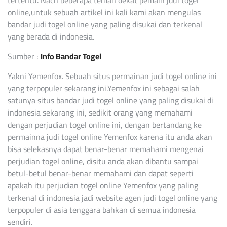
tertentu. Nach beberapa teman dekat pemain jdui togel
online,untuk sebuah artikel ini kali kami akan mengulas
bandar judi togel online yang paling disukai dan terkenal
yang berada di indonesia.
Sumber :
Info Bandar Togel
Yakni Yemenfox. Sebuah situs permainan judi togel online ini
yang terpopuler sekarang ini.Yemenfox ini sebagai salah
satunya situs bandar judi togel online yang paling disukai di
indonesia sekarang ini, sedikit orang yang memahami
dengan perjudian togel online ini, dengan bertandang ke
permainna judi togel online Yemenfox karena itu anda akan
bisa selekasnya dapat benar-benar memahami mengenai
perjudian togel online, disitu anda akan dibantu sampai
betul-betul benar-benar memahami dan dapat seperti
apakah itu perjudian togel online Yemenfox yang paling
terkenal di indonesia jadi website agen judi togel online yang
terpopuler di asia tenggara bahkan di semua indonesia
sendiri.