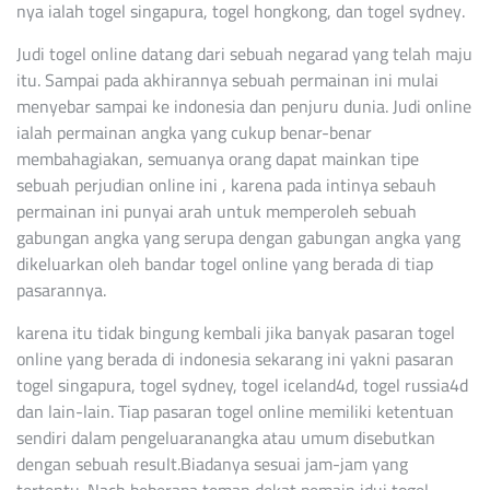
nya ialah togel singapura, togel hongkong, dan togel sydney.
Judi togel online datang dari sebuah negarad yang telah maju
itu. Sampai pada akhirannya sebuah permainan ini mulai
menyebar sampai ke indonesia dan penjuru dunia. Judi online
ialah permainan angka yang cukup benar-benar
membahagiakan, semuanya orang dapat mainkan tipe
sebuah perjudian online ini , karena pada intinya sebauh
permainan ini punyai arah untuk memperoleh sebuah
gabungan angka yang serupa dengan gabungan angka yang
dikeluarkan oleh bandar togel online yang berada di tiap
pasarannya.
karena itu tidak bingung kembali jika banyak pasaran togel
online yang berada di indonesia sekarang ini yakni pasaran
togel singapura, togel sydney, togel iceland4d, togel russia4d
dan lain-lain. Tiap pasaran togel online memiliki ketentuan
sendiri dalam pengeluaranangka atau umum disebutkan
dengan sebuah result.Biadanya sesuai jam-jam yang