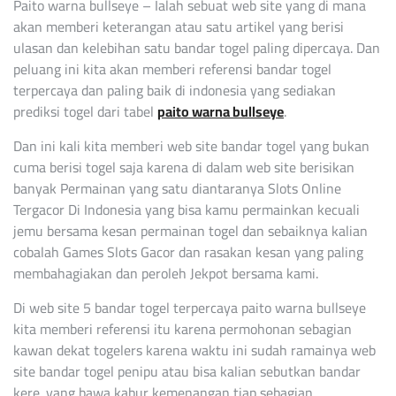
Paito warna bullseye – Ialah sebuat web site yang di mana
akan memberi keterangan atau satu artikel yang berisi
ulasan dan kelebihan satu bandar togel paling dipercaya. Dan
peluang ini kita akan memberi referensi bandar togel
terpercaya dan paling baik di indonesia yang sediakan
prediksi togel dari tabel
paito warna bullseye
.
Dan ini kali kita memberi web site bandar togel yang bukan
cuma berisi togel saja karena di dalam web site berisikan
banyak Permainan yang satu diantaranya Slots Online
Tergacor Di Indonesia yang bisa kamu permainkan kecuali
jemu bersama kesan permainan togel dan sebaiknya kalian
cobalah Games Slots Gacor dan rasakan kesan yang paling
membahagiakan dan peroleh Jekpot bersama kami.
Di web site 5 bandar togel terpercaya paito warna bullseye
kita memberi referensi itu karena permohonan sebagian
kawan dekat togelers karena waktu ini sudah ramainya web
site bandar togel penipu atau bisa kalian sebutkan bandar
kere. yang bawa kabur kemenangan tiap sebagian