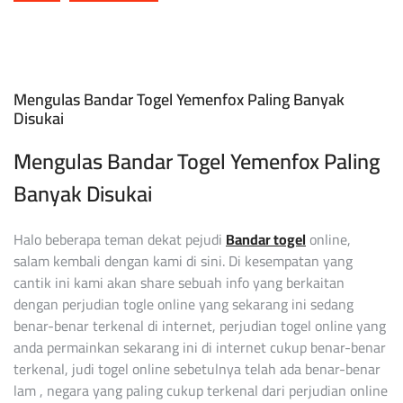
AGEN TOGEL
AGEN TOGEL ONLINE
BANDAR JUDI
BANDAR TOGEL
BANDAR TOGEL ONLINE
JUDI ONLINE
TOGEL ONLINE
YEMENFOX
Mengulas Bandar Togel Yemenfox Paling Banyak
Disukai
Mengulas Bandar Togel Yemenfox Paling
Banyak Disukai
Halo beberapa teman dekat pejudi
Bandar togel
online,
salam kembali dengan kami di sini. Di kesempatan yang
cantik ini kami akan share sebuah info yang berkaitan
dengan perjudian togle online yang sekarang ini sedang
benar-benar terkenal di internet, perjudian togel online yang
anda permainkan sekarang ini di internet cukup benar-benar
terkenal, judi togel online sebetulnya telah ada benar-benar
lam , negara yang paling cukup terkenal dari perjudian online