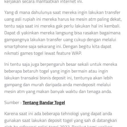
kerjakan secara manfaatkan internet ini.
Yang di mana dahulunya saat mereka ingin lakukan transfer
uang asli rupiah ini mereka harus ke mesin atm paling dekat,
tentu saja saat ini mereka gak perlu lakukan hal ini kembali.
Dapat di yakinkan mereka langsung bisa rasakan bagaimana
gampangnya lakukan transfer uang cukup dengan melalui
smartphone saja sekarang ini. Dengan begitu kita dapat
nikmati games togel lewat feature WAP.
Ini tentu saja juga berpengaruh besar sekali untuk mereka
beberapa betaruh togel yang ingin bermain atau ingin
lakukan transaksi bisnis deposit ini, tentunya akan lebih
gampang dan murah daripada anda mendeposit melalui
mesin atm yang makan banyak waktu dan tenaga anda.
Sumber :
Tentang Bandar Togel
Karena saat ini ada beberapa tehnologi yang dapat anda
gunakan saat lakukan deposit togel yang sah di datangkan