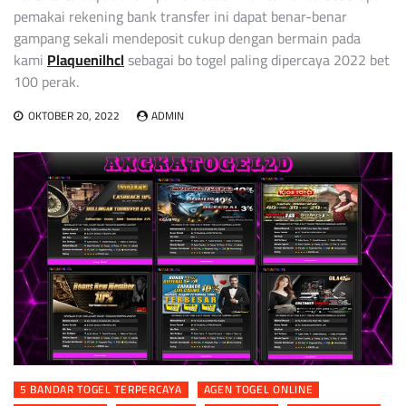
pemakai rekening bank transfer ini dapat benar-benar
gampang sekali mendeposit cukup dengan bermain pada
kami
Plaquenilhcl
sebagai bo togel paling dipercaya 2022 bet
100 perak.
OKTOBER 20, 2022
ADMIN
5 BANDAR TOGEL TERPERCAYA
AGEN TOGEL ONLINE