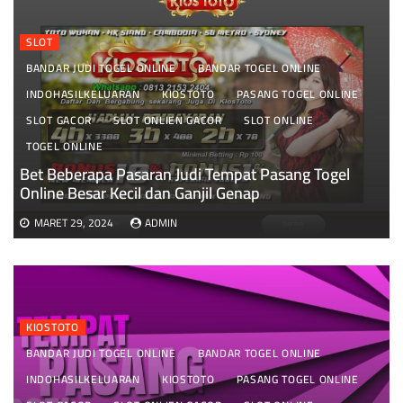
SLOT
BANDAR JUDI TOGEL ONLINE
BANDAR TOGEL ONLINE
INDOHASILKELUARAN
KIOSTOTO
PASANG TOGEL ONLINE
SLOT GACOR
SLOT ONLIEN GACOR
SLOT ONLINE
TOGEL ONLINE
Bet Beberapa Pasaran Judi Tempat Pasang Togel
Online Besar Kecil dan Ganjil Genap
MARET 29, 2024
ADMIN
KIOSTOTO
BANDAR JUDI TOGEL ONLINE
BANDAR TOGEL ONLINE
INDOHASILKELUARAN
KIOSTOTO
PASANG TOGEL ONLINE