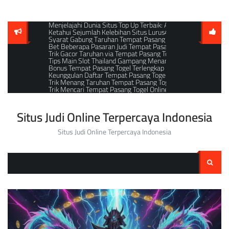
Skip
to
Menjelajahi Dunia Situs Top Up Terbaik: Aman, Cepat, dan Pen
content
Ketahui Sejumlah Kelebihan Situs Lurus4d yang Kredibel
Syarat Gabung Taruhan Tempat Pasang Togel Jackpot Terbesa
Bet Beberapa Pasaran Judi Tempat Pasang Togel Online Besar 
Trik Gacor Taruhan via Tempat Pasang Togel Online Resmi
Tips Main Slot Thailand Gampang Menang Setiap Hari
Bonus Tempat Pasang Togel Terlengkap Pasti Membayar
Keunggulan Daftar Tempat Pasang Togel Online Terpopuler
Trik Menang Taruhan Tempat Pasang Togel Online Resmi
Trik Mencari Tempat Pasang Togel Online Termurah 2024
Situs Judi Online Terpercaya Indonesia
Situs Judi Online Terpercaya Indonesia
Cari
untuk: