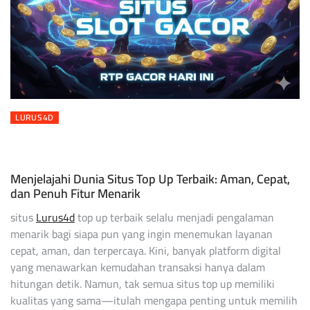
LURUS4D
#LURUS4D
LURUS4D LOGIN
LURUS4D SLOT
SITUS LURUS4D
SITUS TOP UP TERBAIK
Menjelajahi Dunia Situs Top Up Terbaik: Aman, Cepat,
dan Penuh Fitur Menarik
situs
Lurus4d
top up terbaik selalu menjadi pengalaman
menarik bagi siapa pun yang ingin menemukan layanan
cepat, aman, dan terpercaya. Kini, banyak platform digital
yang menawarkan kemudahan transaksi hanya dalam
hitungan detik. Namun, tak semua situs top up memiliki
kualitas yang sama—itulah mengapa penting untuk memilih