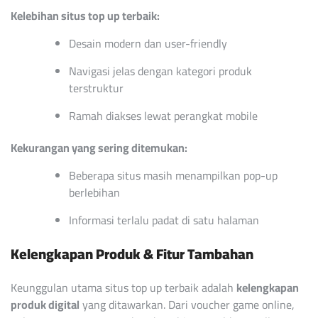
Kelebihan situs top up terbaik:
Desain modern dan user-friendly
Navigasi jelas dengan kategori produk
terstruktur
Ramah diakses lewat perangkat mobile
Kekurangan yang sering ditemukan:
Beberapa situs masih menampilkan pop-up
berlebihan
Informasi terlalu padat di satu halaman
Kelengkapan Produk & Fitur Tambahan
Keunggulan utama situs top up terbaik adalah
kelengkapan
produk digital
yang ditawarkan. Dari voucher game online,