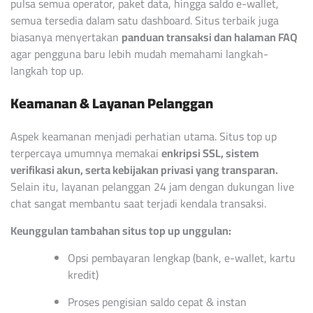
pulsa semua operator, paket data, hingga saldo e-wallet,
semua tersedia dalam satu dashboard. Situs terbaik juga
biasanya menyertakan
panduan transaksi dan halaman FAQ
agar pengguna baru lebih mudah memahami langkah-
langkah top up.
Keamanan & Layanan Pelanggan
Aspek keamanan menjadi perhatian utama. Situs top up
terpercaya umumnya memakai
enkripsi SSL, sistem
verifikasi akun, serta kebijakan privasi yang transparan.
Selain itu, layanan pelanggan 24 jam dengan dukungan live
chat sangat membantu saat terjadi kendala transaksi.
Keunggulan tambahan situs top up unggulan:
Opsi pembayaran lengkap (bank, e-wallet, kartu
kredit)
Proses pengisian saldo cepat & instan