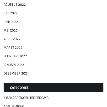
AGUSTUS 2022
JULI 2022
JUNI 2022
MEI 2022
APRIL 2022
MARET 2022
FEBRUARI 2022
JANUARI 2022
DESEMBER 2021
CATEGORIES
5 BANDAR TOGEL TERPERCAYA
ADMIN JARWO