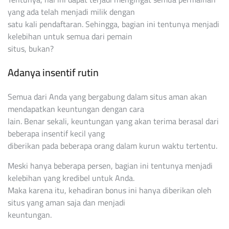
yang ada telah menjadi milik dengan
satu kali pendaftaran. Sehingga, bagian ini tentunya menjadi
kelebihan untuk semua dari pemain
situs, bukan?
Adanya insentif rutin
Semua dari Anda yang bergabung dalam situs aman akan
mendapatkan keuntungan dengan cara
lain. Benar sekali, keuntungan yang akan terima berasal dari
beberapa insentif kecil yang
diberikan pada beberapa orang dalam kurun waktu tertentu.
Meski hanya beberapa persen, bagian ini tentunya menjadi
kelebihan yang kredibel untuk Anda.
Maka karena itu, kehadiran bonus ini hanya diberikan oleh
situs yang aman saja dan menjadi
keuntungan.