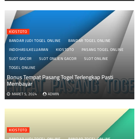
KIOSTOTO
BANDAR JUDI TOGEL ONLINE
BANDAR TOGEL ONLINE
INDOHASILKELUARAN
KIOSTOTO
PASANG TOGEL ONLINE
SLOT GACOR
SLOT ONLIEN GACOR
SLOT ONLINE
TOGEL ONLINE
Bonus Tempat Pasang Togel Terlengkap Pasti
Membayar
MARET 5, 2024
ADMIN
KIOSTOTO
BANDAR JUDI TOGEL ONLINE
BANDAR TOGEL ONLINE