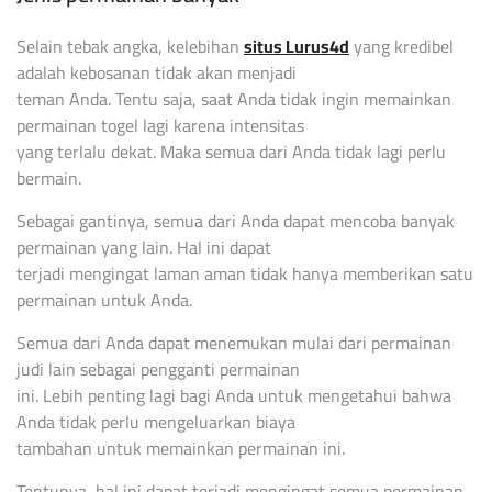
Selain tebak angka, kelebihan
situs Lurus4d
yang kredibel
adalah kebosanan tidak akan menjadi
teman Anda. Tentu saja, saat Anda tidak ingin memainkan
permainan togel lagi karena intensitas
yang terlalu dekat. Maka semua dari Anda tidak lagi perlu
bermain.
Sebagai gantinya, semua dari Anda dapat mencoba banyak
permainan yang lain. Hal ini dapat
terjadi mengingat laman aman tidak hanya memberikan satu
permainan untuk Anda.
Semua dari Anda dapat menemukan mulai dari permainan
judi lain sebagai pengganti permainan
ini. Lebih penting lagi bagi Anda untuk mengetahui bahwa
Anda tidak perlu mengeluarkan biaya
tambahan untuk memainkan permainan ini.
Tentunya, hal ini dapat terjadi mengingat semua permainan