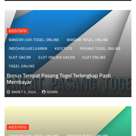
KIOSTOTO
BANDAR JUDI TOGEL ONLINE
BANDAR TOGEL ONLINE
INDOHASILKELUARAN
KIOSTOTO
PASANG TOGEL ONLINE
SLOT GACOR
SLOT ONLIEN GACOR
SLOT ONLINE
TOGEL ONLINE
Bonus Tempat Pasang Togel Terlengkap Pasti
Membayar
MARET 5, 2024
ADMIN
KIOSTOTO
BANDAR JUDI TOGEL ONLINE
BANDAR TOGEL ONLINE