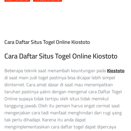
BANDAR TOGEL ONLINE
DAFTAR TOGEL
INDOHASILKELUARAN
JUDI
JUDI ONLINE
JUDI TOGEL
KIOSTOTO
TEMPAT PASANG TOGEL ONLINE
TOGEL ONLINE
TOGEL'
Cara Daftar Situs Togel Online Kiostoto
Cara Daftar Situs Togel Online Kiostoto
Beberapa teknik saat menambah keuntungan pada
Kiostoto
di saat main judi togel pastinya bisa dicapai lebih simpel
diinternet. Cara amat dasar di saat mau menempatkan
taruhan pastinya yakni dengan mengenal cara Daftar Togel
Online supaya tidak tertipu oleh situs tidak memikul
tanggung jawab. Oleh itu pemain harus sngat cermat saat
mengerjakan cara tadi manfaat menghindari dari rugi yang
tak perlu dihadapi. Karena itu anda dapat
mengimplementasikan cara daftar togel dapat dipercaya