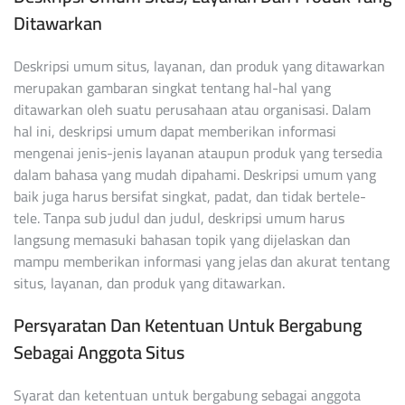
Ditawarkan
Deskripsi umum situs, layanan, dan produk yang ditawarkan
merupakan gambaran singkat tentang hal-hal yang
ditawarkan oleh suatu perusahaan atau organisasi. Dalam
hal ini, deskripsi umum dapat memberikan informasi
mengenai jenis-jenis layanan ataupun produk yang tersedia
dalam bahasa yang mudah dipahami. Deskripsi umum yang
baik juga harus bersifat singkat, padat, dan tidak bertele-
tele. Tanpa sub judul dan judul, deskripsi umum harus
langsung memasuki bahasan topik yang dijelaskan dan
mampu memberikan informasi yang jelas dan akurat tentang
situs, layanan, dan produk yang ditawarkan.
Persyaratan Dan Ketentuan Untuk Bergabung
Sebagai Anggota Situs
Syarat dan ketentuan untuk bergabung sebagai anggota