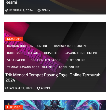
Resmi
FEBRUARI 9, 2024
ADMIN
KIOSTOTO
BANDAR JUDI TOGEL ONLINE
BANDAR TOGEL ONLINE
INDOHASILKELUARAN
KIOSTOTO
PASANG TOGEL ONLINE
SLOT GACOR
SLOT ONLIEN GACOR
SLOT ONLINE
TEMPAT PASANG TOGEL ONLINE
TOGEL ONLINE
Trik Mencari Tempat Pasang Togel Online Termurah
2024
JANUARI 31, 2024
ADMIN
LURUS4D