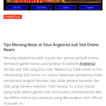
ANGKER4D
ANGKER4D
BANDAR TOGEL ONLINE
DAFTAR TOGEL
INDOHASILKELUARAN
JUDI
JUDI ONLINE
JUDI TOGEL
TEMPAT PASANG TOGEL ONLINE
TOGEL ONLINE
TOGEL'
Tips Menang Besar di Situs Angker4d Judi Slot Online
Resmi
Menang sebetulnya ialah tujuan dari semua penjudi online,
termasuk games bonus paling besar di website
Angker4d
bandar judi Slot yang kita ulas. Sebetulnya tidak susah untuk
memenangi Slot online ini, namun beberapa pemainnya tidak
memahami langkah bermain dan tidak pahami karakter dari
Slot yang mereka mainkan. Oleh karena itu untuk Kalian
yang kalah dalam games Slot online perlu memerhatikan dan
memfilter makna dari panduan yang diterangkan oleh official
di bawah ini :