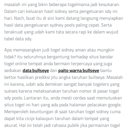
masalah ini yang bikin beberapa togelmania jadi kesukaran.
Dalam cari keluaran hasil sidney serta pengeluaran sdy ini
hari. Nach, buat itu di sini kami datang langsung menyiapkan
hasil data pengeluaran sydney pools paling cepat. Serta
terakruat yang udah kami tata secara rapi ke dalam wujud
tabel data sdy.
Apa memasangkan judi togel sidney aman atau mungkin
tidak? itu seluruhnya bergantung terhadap situs bandar
togel online tempat anda bermain terpercaya yang juga
sediakan
data bullseye
dan
paito warna bullseye
bantu
bettor hasilkan prediksi jitu angka taruhan bullseye. Masalah
ini karena, udah ada demikian sangat banyak togelers yang
sukses karena melaksanakan taruhan nomor di pasar togel
sdy pools. Lantaran itu, anda mesti cerdas saat memutuskan
situs togel ini hari yang ada pada halaman pelacakan google.
Memperoleh keuntungan di saat taruhan togel sidney cuma
dapat kita cicipi kalaupun taruhan dalam tempat yang
akurat. Hal ini telah jadi rahasia publik jika permainan togel