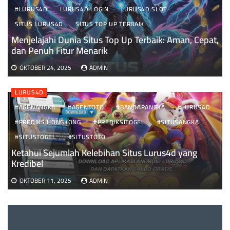
#LURUS4D
LURUS4D LOGIN
LURUS4D SLOT
SITUS LURUS4D
SITUS TOP UP TERBAIK
Menjelajahi Dunia Situs Top Up Terbaik: Aman, Cepat,
dan Penuh Fitur Menarik
OKTOBER 24, 2025
ADMIN
LURUS4D
#AGENANGKA
#AGENTOTO
#BANDARANGKA
#LURUS4D
#PREDIKSIHONGKONG
#PREDIKSITOGEL
#SITUSANGKA
#SITUSTOGEL
#SITUSTOTO
Ketahui Sejumlah Kelebihan Situs Lurus4d yang
Kredibel
OKTOBER 11, 2025
ADMIN