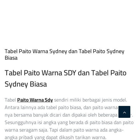
PAITO WARNA SGP
PENGELUARAN CHINA
PENGELUARAN GERMANY PLUS
PENGELUARAN TAIWAN
PENGELUARAN TOGEL TAIWAN
PITO WARNA SYDNEY
PREDIKSI JITU
PREDIKSI TOGEL
TOGEL HONGKONG
TOGEL ONLINE
TOGEL SINGAPORE
TOGEL SYDNEY
Tabel Paito Warna Sydney dan Tabel Paito Sydney
Biasa
Tabel Paito Warna SDY dan Tabel Paito
Sydney Biasa
Tabel
Paito Warna Sdy
sendiri miliki berbagai jenis model.
Antara lainnya ada tabel paito biasa, dan paito warna. Ke-2
nya bersama banyak dicari dan dipakai oleh beberapa bettor.
Sesungguhnya isi angka yang berada di paito biasa dan paito
warna seragam saja. Tapi dalam paito warna ada angka-
angka pribadi yang dapat dikasih tarikan warna.