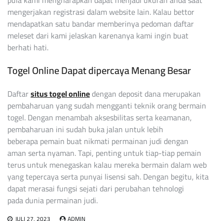
pula kami mengharapkan dapat menjadi ukuran anda saat
mengerjakan registrasi dalam website lain. Kalau bettor
mendapatkan satu bandar memberinya pedoman daftar
meleset dari kami jelaskan karenanya kami ingin buat
berhati hati.
Togel Online Dapat dipercaya Menang Besar
Daftar
situs togel online
dengan deposit dana merupakan
pembaharuan yang sudah mengganti teknik orang bermain
togel. Dengan menambah aksesbilitas serta keamanan,
pembaharuan ini sudah buka jalan untuk lebih
beberapa pemain buat nikmati permainan judi dengan
aman serta nyaman. Tapi, penting untuk tiap-tiap pemain
terus untuk menegaskan kalau mereka bermain dalam web
yang tepercaya serta punyai lisensi sah. Dengan begitu, kita
dapat merasai fungsi sejati dari perubahan tehnologi
pada dunia permainan judi.
JULI 27, 2023
ADMIN