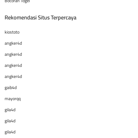
Bocoran Togel
Rekomendasi Situs Terpercaya
kiostoto
angker4d
angker4d
angker4d
angker4d
gaib4d
mayorqq
gila4d
gila4d
gila4d