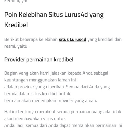
ketahui, ya!
Poin Kelebihan Situs Lurus4d yang
Kredibel
Berikut beberapa kelebihan
situs Lurus4d
yang kredibel dan
resmi, yaitu:
Provider permainan kredibel
Bagian yang akan kami jelaskan kepada Anda sebagai
keuntungan menggunakan laman ini
adalah provider yang diberikan. Semua dari Anda yang
berada dalam situs kredibel untuk
bermain akan menemukan provider yang aman.
Hal ini tentunya membuat semua permainan yang ada tidak
akan membawakan virus untuk
Anda. Jadi, semua dari Anda dapat memainkan permainan ini