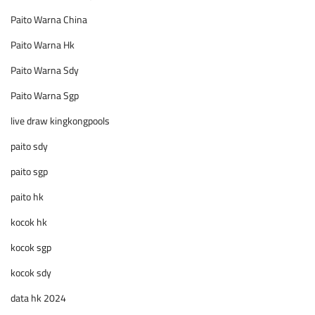
Paito Warna China
Paito Warna Hk
Paito Warna Sdy
Paito Warna Sgp
live draw kingkongpools
paito sdy
paito sgp
paito hk
kocok hk
kocok sgp
kocok sdy
data hk 2024