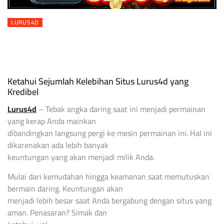
LURUS4D
#AGENANGKA
#AGENTOTO
#BANDARANGKA
#LURUS4D
#PREDIKSIHONGKONG
#PREDIKSITOGEL
#SITUSANGKA
#SITUSTOGEL
#SITUSTOTO
Ketahui Sejumlah Kelebihan Situs Lurus4d yang
Kredibel
Lurus4d
– Tebak angka daring saat ini menjadi permainan
yang kerap Anda mainkan
dibandingkan langsung pergi ke mesin permainan ini. Hal ini
dikarenakan ada lebih banyak
keuntungan yang akan menjadi milik Anda.
Mulai dari kemudahan hingga keamanan saat memutuskan
bermain daring. Keuntungan akan
menjadi lebih besar saat Anda bergabung dengan situs yang
aman. Penasaran? Simak dan