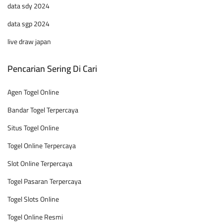
data sdy 2024
data sgp 2024
live draw japan
Pencarian Sering Di Cari
Agen Togel Online
Bandar Togel Terpercaya
Situs Togel Online
Togel Online Terpercaya
Slot Online Terpercaya
Togel Pasaran Terpercaya
Togel Slots Online
Togel Online Resmi