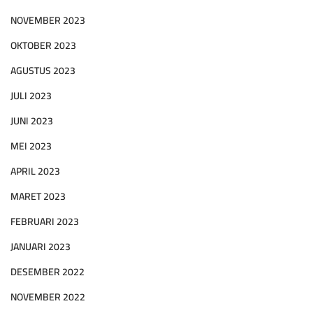
NOVEMBER 2023
OKTOBER 2023
AGUSTUS 2023
JULI 2023
JUNI 2023
MEI 2023
APRIL 2023
MARET 2023
FEBRUARI 2023
JANUARI 2023
DESEMBER 2022
NOVEMBER 2022