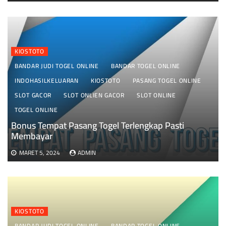
KIOSTOTO
BANDAR JUDI TOGEL ONLINE
BANDAR TOGEL ONLINE
INDOHASILKELUARAN
KIOSTOTO
PASANG TOGEL ONLINE
SLOT GACOR
SLOT ONLIEN GACOR
SLOT ONLINE
TOGEL ONLINE
Bonus Tempat Pasang Togel Terlengkap Pasti
Membayar
MARET 5, 2024
ADMIN
KIOSTOTO
BANDAR JUDI TOGEL ONLINE
BANDAR TOGEL ONLINE