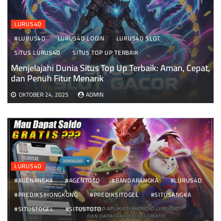
LURUS4D
#LURUS4D
LURUS4D LOGIN
LURUS4D SLOT
SITUS LURUS4D
SITUS TOP UP TERBAIK
Menjelajahi Dunia Situs Top Up Terbaik: Aman, Cepat,
dan Penuh Fitur Menarik
OKTOBER 24, 2025
ADMIN
LURUS4D
#AGENANGKA
#AGENTOTO
#BANDARANGKA
#LURUS4D
#PREDIKSIHONGKONG
#PREDIKSITOGEL
#SITUSANGKA
#SITUSTOGEL
#SITUSTOTO