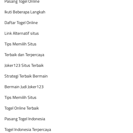
Pasang Togel Online
Ikuti Beberapa Langkah
Daftar Togel Online
Link Alternatif situs
Tips Memilih Situs
Terbaik dan Terpercaya
Joker123 Situs Terbaik
Strategi Terbaik Bermain
Bermain Judi Joker123
Tips Memilih Situs
Togel Online Terbaik
Pasang Togel Indonesia
Togel Indonesia Terpercaya