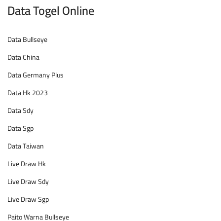
Data Togel Online
Data Bullseye
Data China
Data Germany Plus
Data Hk 2023
Data Sdy
Data Sgp
Data Taiwan
Live Draw Hk
Live Draw Sdy
Live Draw Sgp
Paito Warna Bullseye