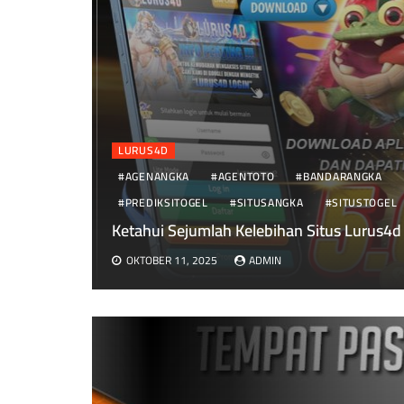
LURUS4D
#AGENANGKA
#AGENTOTO
#BANDARANGKA
#PREDIKSITOGEL
#SITUSANGKA
#SITUSTOGEL
Ketahui Sejumlah Kelebihan Situs Lurus4d
OKTOBER 11, 2025
ADMIN