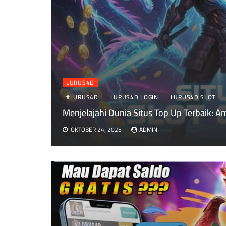
LURUS4D
#LURUS4D
LURUS4D LOGIN
LURUS4D SLOT
Menjelajahi Dunia Situs Top Up Terbaik: A
OKTOBER 24, 2025
ADMIN