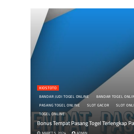
KIOSTOTO
BANDAR JUDI TOGEL ONLINE
BANDAR TOGEL ONLI
PASANG TOGEL ONLINE
SLOT GACOR
SLOT ONL
TOGEL ONLINE
Bonus Tempat Pasang Togel Terlengkap P
MARET 5, 2024
ADMIN