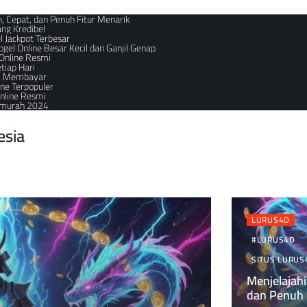
n, Cepat, dan Penuh Fitur Menarik
ng Kredibel
 Jackpot Terbesar
el Online Besar Kecil dan Ganjil Genap
 Online Resmi
tiap Hari
ti Membayar
ne Terpopuler
nline Resmi
ermurah 2024
esia
LURUS4D
#LURUS4D
SITUS LURUS
Menjelajahi
dan Penuh 