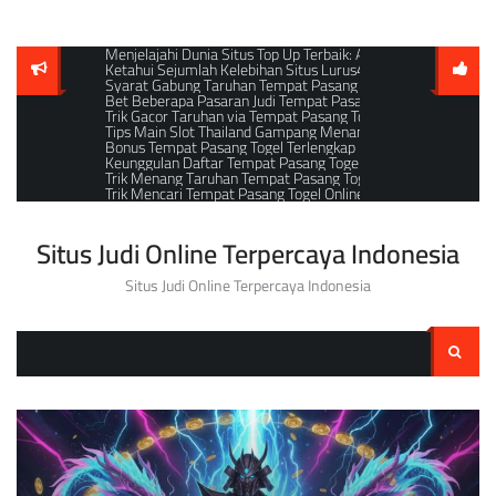
Skip
to
Menjelajahi Dunia Situs Top Up Terbaik: Aman, Cepat, dan Pen
content
Ketahui Sejumlah Kelebihan Situs Lurus4d yang Kredibel
Syarat Gabung Taruhan Tempat Pasang Togel Jackpot Terbesa
Bet Beberapa Pasaran Judi Tempat Pasang Togel Online Besar 
Trik Gacor Taruhan via Tempat Pasang Togel Online Resmi
Tips Main Slot Thailand Gampang Menang Setiap Hari
Bonus Tempat Pasang Togel Terlengkap Pasti Membayar
Keunggulan Daftar Tempat Pasang Togel Online Terpopuler
Trik Menang Taruhan Tempat Pasang Togel Online Resmi
Trik Mencari Tempat Pasang Togel Online Termurah 2024
Situs Judi Online Terpercaya Indonesia
Situs Judi Online Terpercaya Indonesia
Cari
untuk: