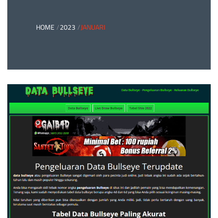
HOME
2023
JANUARI