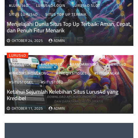
#LURUS4D
LURUS4D LOGIN
LURUS4D SLOT
SITUS LURUS4D
SITUS TOP UP TERBAIK
Menjelajahi Dunia Situs Top Up Terbaik: Aman, Cepat,
dan Penuh Fitur Menarik
OKTOBER 24, 2025
ADMIN
LURUS4D
#AGENANGKA
#AGENTOTO
#BANDARANGKA
#LURUS4D
#PREDIKSIHONGKONG
#PREDIKSITOGEL
#SITUSANGKA
#SITUSTOGEL
#SITUSTOTO
Ketahui Sejumlah Kelebihan Situs Lurus4d yang
Kredibel
OKTOBER 11, 2025
ADMIN