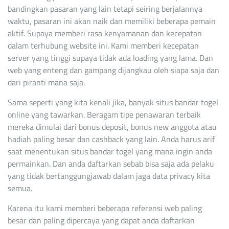
bandingkan pasaran yang lain tetapi seiring berjalannya
waktu, pasaran ini akan naik dan memiliki beberapa pemain
aktif. Supaya memberi rasa kenyamanan dan kecepatan
dalam terhubung website ini. Kami memberi kecepatan
server yang tinggi supaya tidak ada loading yang lama. Dan
web yang enteng dan gampang dijangkau oleh siapa saja dan
dari piranti mana saja.
Sama seperti yang kita kenali jika, banyak situs bandar togel
online yang tawarkan. Beragam tipe penawaran terbaik
mereka dimulai dari bonus deposit, bonus new anggota atau
hadiah paling besar dan cashback yang lain. Anda harus arif
saat menentukan situs bandar togel yang mana ingin anda
permainkan. Dan anda daftarkan sebab bisa saja ada pelaku
yang tidak bertanggungjawab dalam jaga data privacy kita
semua.
Karena itu kami memberi beberapa referensi web paling
besar dan paling dipercaya yang dapat anda daftarkan