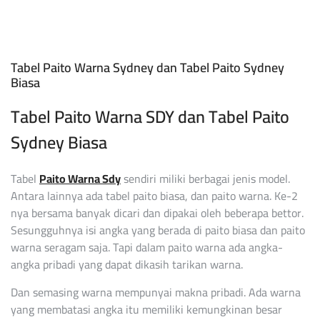
PENGELUARAN TOGEL TAIWAN
PITO WARNA SYDNEY
PREDIKSI JITU
PREDIKSI TOGEL
TOGEL HONGKONG
TOGEL ONLINE
TOGEL SINGAPORE
TOGEL SYDNEY
Tabel Paito Warna Sydney dan Tabel Paito Sydney
Biasa
Tabel Paito Warna SDY dan Tabel Paito
Sydney Biasa
Tabel
Paito Warna Sdy
sendiri miliki berbagai jenis model.
Antara lainnya ada tabel paito biasa, dan paito warna. Ke-2
nya bersama banyak dicari dan dipakai oleh beberapa bettor.
Sesungguhnya isi angka yang berada di paito biasa dan paito
warna seragam saja. Tapi dalam paito warna ada angka-
angka pribadi yang dapat dikasih tarikan warna.
Dan semasing warna mempunyai makna pribadi. Ada warna
yang membatasi angka itu memiliki kemungkinan besar