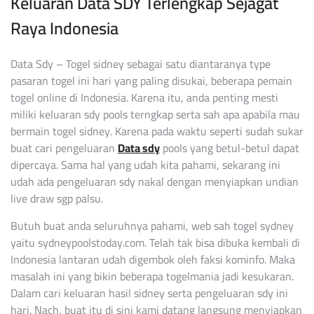
Keluaran Data SDY Terlengkap Sejagat
Raya Indonesia
Data Sdy – Togel sidney sebagai satu diantaranya type
pasaran togel ini hari yang paling disukai, beberapa pemain
togel online di Indonesia. Karena itu, anda penting mesti
miliki keluaran sdy pools terngkap serta sah apa apabila mau
bermain togel sidney. Karena pada waktu seperti sudah sukar
buat cari pengeluaran
Data sdy
pools yang betul-betul dapat
dipercaya. Sama hal yang udah kita pahami, sekarang ini
udah ada pengeluaran sdy nakal dengan menyiapkan undian
live draw sgp palsu.
Butuh buat anda seluruhnya pahami, web sah togel sydney
yaitu sydneypoolstoday.com. Telah tak bisa dibuka kembali di
Indonesia lantaran udah digembok oleh faksi kominfo. Maka
masalah ini yang bikin beberapa togelmania jadi kesukaran.
Dalam cari keluaran hasil sidney serta pengeluaran sdy ini
hari. Nach, buat itu di sini kami datang langsung menyiapkan