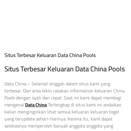
PAITO WARNA HONGKONG
PAITO WARNA SDY
PAITO WARNA SGP
PENGELUARAN CHINA
PENGELUARAN GERMANY PLUS
PENGELUARAN TAIWAN
PENGELUARAN TOGEL TAIWAN
PREDIKSI JITU
PREDIKSI TOGEL
TOGEL HONGKONG
TOGEL ONLINE
TOGEL SINGAPORE
TOGEL SYDNEY
Situs Terbesar Keluaran Data China Pools
Situs Terbesar Keluaran Data China Pools
Data China – Selamat singgah dalam situs kami yang
terbesar. Dan area bikin rasakan information keluaran China
Pools dengan syah dan cepat. Saat ini kami dapat membagi
mengenai
Data China
Terlengkap di situs kami ini andaikan
kalian menginginkan lihat semua keluaran keluaran togel
yang terupdate sehari-harinya. Karena itu, kami dapat
selekasnya memperoleh banyak anggota anggota yang