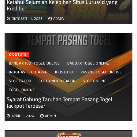
Ketahui Sejumlah Kelebihan Situs Lurus4d yang
Kredibel
OKTOBER 11, 2025
ADMIN
KIOSTOTO
BANDAR JUDI TOGEL ONLINE
BANDAR TOGEL ONLINE
INDOHASILKELUARAN
KIOSTOTO
PASANG TOGEL ONLINE
SLOT GACOR
SLOT ONLIEN GACOR
SLOT ONLINE
TOGEL ONLINE
Syarat Gabung Taruhan Tempat Pasang Togel
Jackpot Terbesar
APRIL 1, 2024
ADMIN