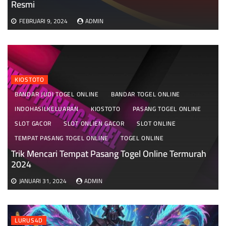
Resmi
FEBRUARI 9, 2024
ADMIN
KIOSTOTO
BANDAR JUDI TOGEL ONLINE
BANDAR TOGEL ONLINE
INDOHASILKELUARAN
KIOSTOTO
PASANG TOGEL ONLINE
SLOT GACOR
SLOT ONLIEN GACOR
SLOT ONLINE
TEMPAT PASANG TOGEL ONLINE
TOGEL ONLINE
Trik Mencari Tempat Pasang Togel Online Termurah
2024
JANUARI 31, 2024
ADMIN
LURUS4D