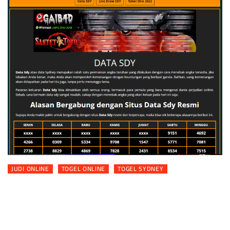
JUDI ONLINE
TOGEL ONLINE
TOGEL SYDNEY
BOCORAN TOGEL
DATA BULLSEYE
DATA CHINA
DATA GERMANY PLUS
DATA PENGELUARAN HK
DATA PENGELUARAN SGP
DATA SDY
DATA SGP
DATA SINGAPORE
DATA SYDNEY
DATA TAIWAN