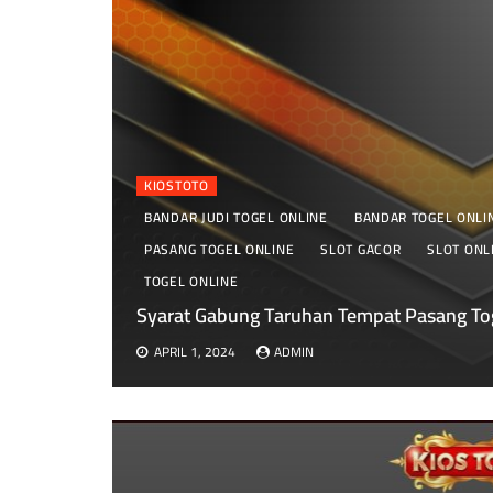
KIOSTOTO
BANDAR JUDI TOGEL ONLINE
BANDAR TOGEL ONLI
PASANG TOGEL ONLINE
SLOT GACOR
SLOT ONL
TOGEL ONLINE
Syarat Gabung Taruhan Tempat Pasang Tog
APRIL 1, 2024
ADMIN