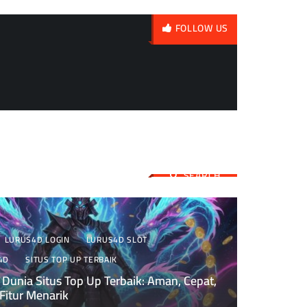
FOLLOW US
SEARCH
Cari
untuk:
LURUS4D LOGIN
LURUS4D SLOT
4D
SITUS TOP UP TERBAIK
 Dunia Situs Top Up Terbaik: Aman, Cepat,
Fitur Menarik