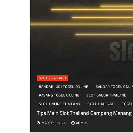
SLOT THAILAND
BANDAR JUDI TOGEL ONLINE
BANDAR TOGEL ONLI
PASANG TOGEL ONLINE
SLOT GACOR THAILAND
SLOT ONLINE THAILAND
SLOT THAILAND
TOGEL
Tips Main Slot Thailand Gampang Menang 
MARET 9, 2024
ADMIN