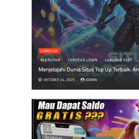
LURUS4D
#LURUS4D
LURUS4D LOGIN
LURUS4D SLOT
Menjelajahi Dunia Situs Top Up Terbaik: A
OKTOBER 24, 2025
ADMIN