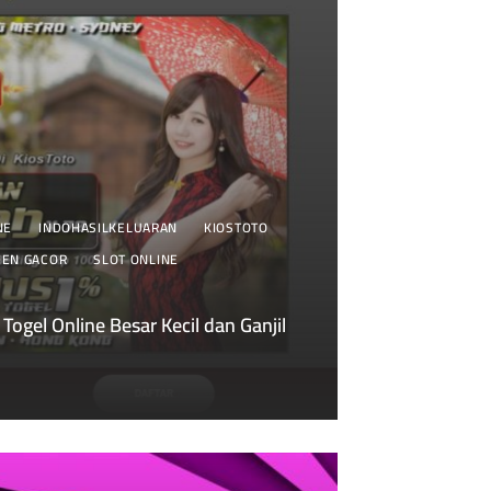
NE
INDOHASILKELUARAN
KIOSTOTO
IEN GACOR
SLOT ONLINE
ogel Online Besar Kecil dan Ganjil