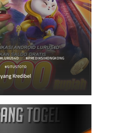
#LURUS4D
#PREDIKSIHONGKONG
#SITUSTOTO
 yang Kredibel