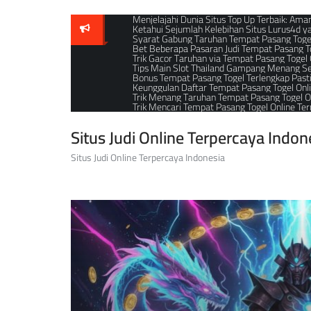
Skip
Menjelajahi Dunia Situs Top Up Terbaik: Ama
to
Ketahui Sejumlah Kelebihan Situs Lurus4d ya
content
Syarat Gabung Taruhan Tempat Pasang Togel
Bet Beberapa Pasaran Judi Tempat Pasang Tog
Trik Gacor Taruhan via Tempat Pasang Togel
Tips Main Slot Thailand Gampang Menang Se
Bonus Tempat Pasang Togel Terlengkap Pas
Keunggulan Daftar Tempat Pasang Togel Onli
Trik Menang Taruhan Tempat Pasang Togel O
Trik Mencari Tempat Pasang Togel Online T
Situs Judi Online Terpercaya Indon
Situs Judi Online Terpercaya Indonesia