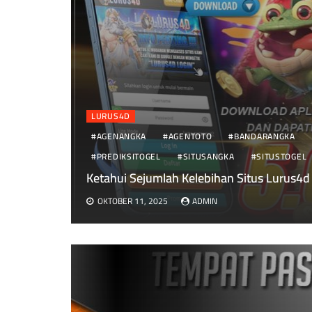
LURUS4D
#AGENANGKA
#AGENTOTO
#BANDARANGKA
#PREDIKSITOGEL
#SITUSANGKA
#SITUSTOGEL
Ketahui Sejumlah Kelebihan Situs Lurus4d
OKTOBER 11, 2025
ADMIN