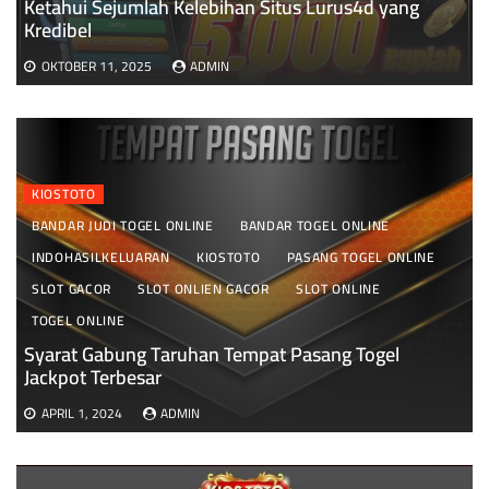
Ketahui Sejumlah Kelebihan Situs Lurus4d yang
Kredibel
OKTOBER 11, 2025
ADMIN
KIOSTOTO
BANDAR JUDI TOGEL ONLINE
BANDAR TOGEL ONLINE
INDOHASILKELUARAN
KIOSTOTO
PASANG TOGEL ONLINE
SLOT GACOR
SLOT ONLIEN GACOR
SLOT ONLINE
TOGEL ONLINE
Syarat Gabung Taruhan Tempat Pasang Togel
Jackpot Terbesar
APRIL 1, 2024
ADMIN