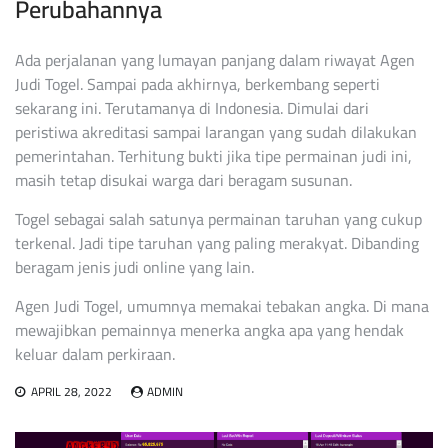
Perubahannya
Ada perjalanan yang lumayan panjang dalam riwayat Agen
Judi Togel. Sampai pada akhirnya, berkembang seperti
sekarang ini. Terutamanya di Indonesia. Dimulai dari
peristiwa akreditasi sampai larangan yang sudah dilakukan
pemerintahan. Terhitung bukti jika tipe permainan judi ini,
masih tetap disukai warga dari beragam susunan.
Togel sebagai salah satunya permainan taruhan yang cukup
terkenal. Jadi tipe taruhan yang paling merakyat. Dibanding
beragam jenis judi online yang lain.
Agen Judi Togel, umumnya memakai tebakan angka. Di mana
mewajibkan pemainnya menerka angka apa yang hendak
keluar dalam perkiraan.
APRIL 28, 2022
ADMIN