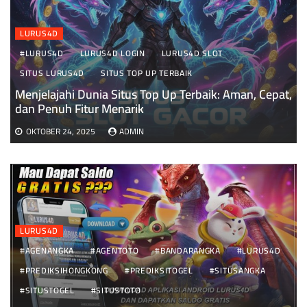
LURUS4D
#LURUS4D
LURUS4D LOGIN
LURUS4D SLOT
SITUS LURUS4D
SITUS TOP UP TERBAIK
Menjelajahi Dunia Situs Top Up Terbaik: Aman, Cepat,
dan Penuh Fitur Menarik
OKTOBER 24, 2025
ADMIN
LURUS4D
#AGENANGKA
#AGENTOTO
#BANDARANGKA
#LURUS4D
#PREDIKSIHONGKONG
#PREDIKSITOGEL
#SITUSANGKA
#SITUSTOGEL
#SITUSTOTO