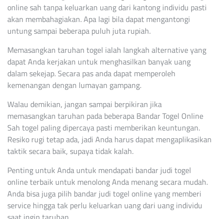
online sah tanpa keluarkan uang dari kantong individu pasti
akan membahagiakan. Apa lagi bila dapat mengantongi
untung sampai beberapa puluh juta rupiah.
Memasangkan taruhan togel ialah langkah alternative yang
dapat Anda kerjakan untuk menghasilkan banyak uang
dalam sekejap. Secara pas anda dapat memperoleh
kemenangan dengan lumayan gampang.
Walau demikian, jangan sampai berpikiran jika
memasangkan taruhan pada beberapa Bandar Togel Online
Sah togel paling dipercaya pasti memberikan keuntungan.
Resiko rugi tetap ada, jadi Anda harus dapat mengaplikasikan
taktik secara baik, supaya tidak kalah.
Penting untuk Anda untuk mendapati bandar judi togel
online terbaik untuk menolong Anda menang secara mudah.
Anda bisa juga pilih bandar judi togel online yang memberi
service hingga tak perlu keluarkan uang dari uang individu
saat ingin taruhan.