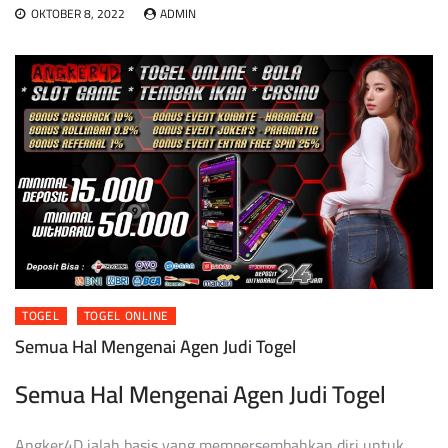
OKTOBER 8, 2022
ADMIN
TOGEL
TOGEL ONLINE
AGEN JUDI TOGEL
Semua Hal Mengenai Agen Judi Togel
Semua Hal Mengenai Agen Judi Togel
Angker4D ialah basis yang mempersembahkan diri untuk