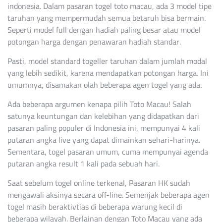
indonesia. Dalam pasaran togel toto macau, ada 3 model tipe
taruhan yang mempermudah semua betaruh bisa bermain.
Seperti model full dengan hadiah paling besar atau model
potongan harga dengan penawaran hadiah standar.
Pasti, model standard togeller taruhan dalam jumlah modal
yang lebih sedikit, karena mendapatkan potongan harga. Ini
umumnya, disamakan olah beberapa agen togel yang ada.
Ada beberapa argumen kenapa pilih Toto Macau! Salah
satunya keuntungan dan kelebihan yang didapatkan dari
pasaran paling populer di Indonesia ini, mempunyai 4 kali
putaran angka live yang dapat dimainkan sehari-harinya.
Sementara, togel pasaran umum, cuma mempunyai agenda
putaran angka result 1 kali pada sebuah hari.
Saat sebelum togel online terkenal, Pasaran HK sudah
mengawali aksinya secara off-line. Semenjak beberapa agen
togel masih beraktivtias di beberapa warung kecil di
beberapa wilayah. Berlainan dengan Toto Macau yang ada