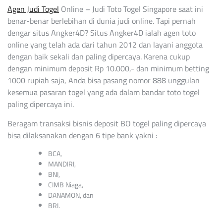
Agen Judi Togel
Online – Judi Toto Togel Singapore saat ini
benar-benar berlebihan di dunia judi online. Tapi pernah
dengar situs Angker4D? Situs Angker4D ialah agen toto
online yang telah ada dari tahun 2012 dan layani anggota
dengan baik sekali dan paling dipercaya. Karena cukup
dengan minimum deposit Rp 10.000,- dan minimum betting
1000 rupiah saja, Anda bisa pasang nomor 888 unggulan
kesemua pasaran togel yang ada dalam bandar toto togel
paling dipercaya ini.
Beragam transaksi bisnis deposit BO togel paling dipercaya
bisa dilaksanakan dengan 6 tipe bank yakni :
BCA,
MANDIRI,
BNI,
CIMB Niaga,
DANAMON, dan
BRI.