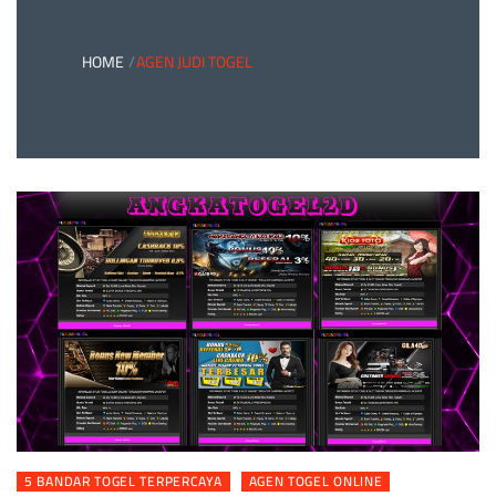
HOME
AGEN JUDI TOGEL
5 BANDAR TOGEL TERPERCAYA
AGEN TOGEL ONLINE