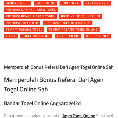
BANDAR TOGEL
JUDI ONLINE
JUDI TOGEL
PASANG TOGEL
PREDIKSI DAN KELUARAN TOGEL
PREDIKSI PENGELUARAN TOGEL
PREDIKSI TOGEL HARI INI
PREDIKSI TOGEL JITU
PREDIKSI TOGEL JITU HARI INI
TEMPAT PASANG TOGEL
TEMPAT PASANG TOGEL ONLINE
TOGEL
TOGEL HONGKONG
TOGEL ONLINE
TOGEL SYDNEY
AGEN JUDI TOGEL
AGEN TOGEL
AGEN TOGEL ONLINE
ANGKATOGEL2D
GAMES TOGEL
JUDI TOGEL
JUDI TOGEL ONLINE
TOGEL'
Memperoleh Bonus Referal Dari Agen Togel Online Sah
Memperoleh Bonus Referal Dari Agen
Togel Online Sah
Bandar Togel Online Angkatogel2d
Dapat memasangkan taruhan di
Agen Togel Online
Sah togel