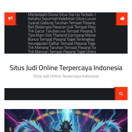
Skip
to
Menjelajahi Dunia Situs Top Up Terbaik: Aman, Cepat, dan Pen
content
Ketahui Sejumlah Kelebihan Situs Lurus4d yang Kredibel
Syarat Gabung Taruhan Tempat Pasang Togel Jackpot Terbesa
Bet Beberapa Pasaran Judi Tempat Pasang Togel Online Besar 
Trik Gacor Taruhan via Tempat Pasang Togel Online Resmi
Tips Main Slot Thailand Gampang Menang Setiap Hari
Bonus Tempat Pasang Togel Terlengkap Pasti Membayar
Keunggulan Daftar Tempat Pasang Togel Online Terpopuler
Trik Menang Taruhan Tempat Pasang Togel Online Resmi
Trik Mencari Tempat Pasang Togel Online Termurah 2024
Situs Judi Online Terpercaya Indonesia
Situs Judi Online Terpercaya Indonesia
Cari
untuk: