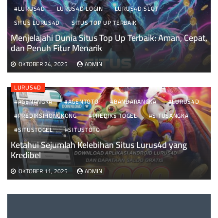
#LURUS4D
LURUS4D LOGIN
LURUS4D SLOT
SITUS LURUS4D
SITUS TOP UP TERBAIK
Menjelajahi Dunia Situs Top Up Terbaik: Aman, Cepat,
dan Penuh Fitur Menarik
OKTOBER 24, 2025
ADMIN
LURUS4D
#AGENANGKA
#AGENTOTO
#BANDARANGKA
#LURUS4D
#PREDIKSIHONGKONG
#PREDIKSITOGEL
#SITUSANGKA
#SITUSTOGEL
#SITUSTOTO
Ketahui Sejumlah Kelebihan Situs Lurus4d yang
Kredibel
OKTOBER 11, 2025
ADMIN