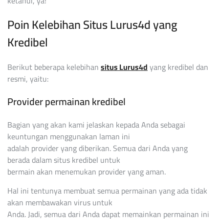
ketahui, ya!
Poin Kelebihan Situs Lurus4d yang
Kredibel
Berikut beberapa kelebihan
situs Lurus4d
yang kredibel dan
resmi, yaitu:
Provider permainan kredibel
Bagian yang akan kami jelaskan kepada Anda sebagai
keuntungan menggunakan laman ini
adalah provider yang diberikan. Semua dari Anda yang
berada dalam situs kredibel untuk
bermain akan menemukan provider yang aman.
Hal ini tentunya membuat semua permainan yang ada tidak
akan membawakan virus untuk
Anda. Jadi, semua dari Anda dapat memainkan permainan ini