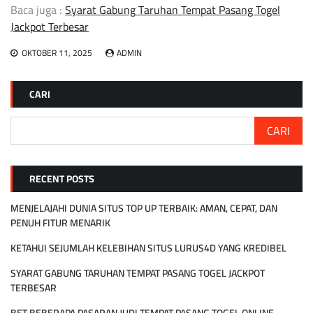
Baca juga :
Syarat Gabung Taruhan Tempat Pasang Togel
Jackpot Terbesar
OKTOBER 11, 2025
ADMIN
CARI
CARI
RECENT POSTS
MENJELAJAHI DUNIA SITUS TOP UP TERBAIK: AMAN, CEPAT, DAN
PENUH FITUR MENARIK
KETAHUI SEJUMLAH KELEBIHAN SITUS LURUS4D YANG KREDIBEL
SYARAT GABUNG TARUHAN TEMPAT PASANG TOGEL JACKPOT
TERBESAR
BET BEBERAPA PASARAN JUDI TEMPAT PASANG TOGEL ONLINE