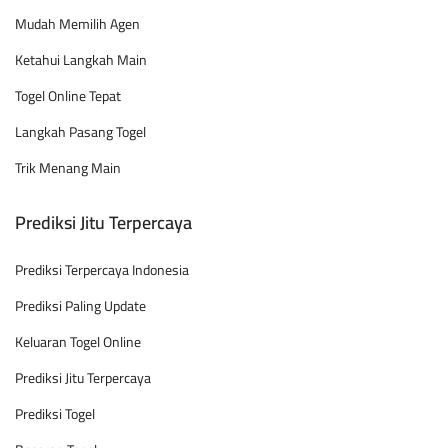
Mudah Memilih Agen
Ketahui Langkah Main
Togel Online Tepat
Langkah Pasang Togel
Trik Menang Main
Prediksi Jitu Terpercaya
Prediksi Terpercaya Indonesia
Prediksi Paling Update
Keluaran Togel Online
Prediksi Jitu Terpercaya
Prediksi Togel