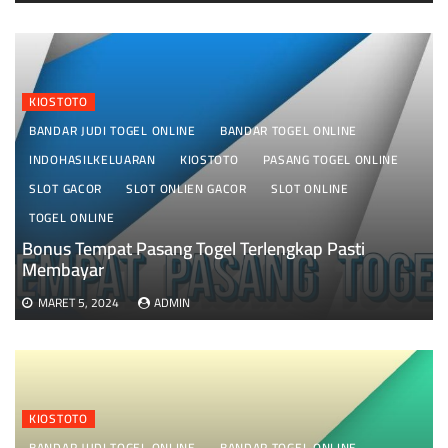
KIOSTOTO
BANDAR JUDI TOGEL ONLINE
BANDAR TOGEL ONLINE
INDOHASILKELUARAN
KIOSTOTO
PASANG TOGEL ONLINE
SLOT GACOR
SLOT ONLIEN GACOR
SLOT ONLINE
TOGEL ONLINE
Bonus Tempat Pasang Togel Terlengkap Pasti
Membayar
MARET 5, 2024
ADMIN
KIOSTOTO
BANDAR JUDI TOGEL ONLINE
BANDAR TOGEL ONLINE