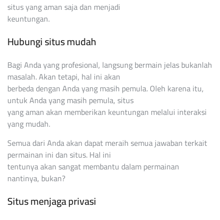
situs yang aman saja dan menjadi
keuntungan.
Hubungi situs mudah
Bagi Anda yang profesional, langsung bermain jelas bukanlah
masalah. Akan tetapi, hal ini akan
berbeda dengan Anda yang masih pemula. Oleh karena itu,
untuk Anda yang masih pemula, situs
yang aman akan memberikan keuntungan melalui interaksi
yang mudah.
Semua dari Anda akan dapat meraih semua jawaban terkait
permainan ini dan situs. Hal ini
tentunya akan sangat membantu dalam permainan
nantinya, bukan?
Situs menjaga privasi