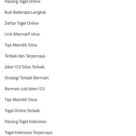
Pasang Togel Online
Ikuti Beberapa Langkah
Daftar Togel Online
Link Alternatif situs
Tips Memilih Situs
Terbaik dan Terpercaya
Joker123 Situs Terbaik
Strategi Terbaik Bermain
Bermain Judi Joker123
Tips Memilih Situs
Togel Online Terbaik
Pasang Togel Indonesia
Togel Indonesia Terpercaya