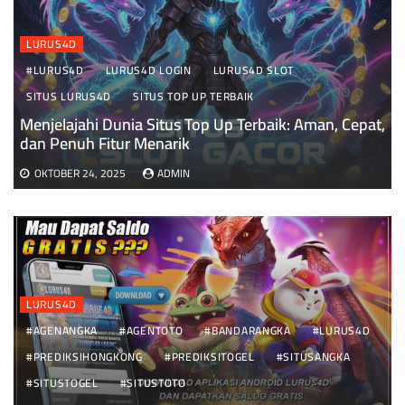
LURUS4D
#LURUS4D
LURUS4D LOGIN
LURUS4D SLOT
SITUS LURUS4D
SITUS TOP UP TERBAIK
Menjelajahi Dunia Situs Top Up Terbaik: Aman, Cepat,
dan Penuh Fitur Menarik
OKTOBER 24, 2025
ADMIN
LURUS4D
#AGENANGKA
#AGENTOTO
#BANDARANGKA
#LURUS4D
#PREDIKSIHONGKONG
#PREDIKSITOGEL
#SITUSANGKA
#SITUSTOGEL
#SITUSTOTO