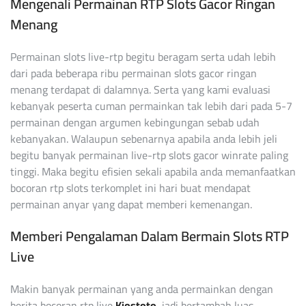
Mengenali Permainan RTP Slots Gacor Ringan
Menang
Permainan slots live-rtp begitu beragam serta udah lebih
dari pada beberapa ribu permainan slots gacor ringan
menang terdapat di dalamnya. Serta yang kami evaluasi
kebanyak peserta cuman permainkan tak lebih dari pada 5-7
permainan dengan argumen kebingungan sebab udah
kebanyakan. Walaupun sebenarnya apabila anda lebih jeli
begitu banyak permainan live-rtp slots gacor winrate paling
tinggi. Maka begitu efisien sekali apabila anda memanfaatkan
bocoran rtp slots terkomplet ini hari buat mendapat
permainan anyar yang dapat memberi kemenangan.
Memberi Pengalaman Dalam Bermain Slots RTP
Live
Makin banyak permainan yang anda permainkan dengan
berita bocoran rtp live
Kiostoto
, jadi bertambah luas