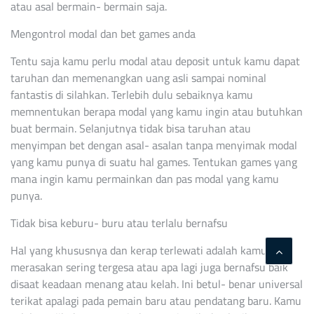
atau asal bermain- bermain saja.
Mengontrol modal dan bet games anda
Tentu saja kamu perlu modal atau deposit untuk kamu dapat
taruhan dan memenangkan uang asli sampai nominal
fantastis di silahkan. Terlebih dulu sebaiknya kamu
memnentukan berapa modal yang kamu ingin atau butuhkan
buat bermain. Selanjutnya tidak bisa taruhan atau
menyimpan bet dengan asal- asalan tanpa menyimak modal
yang kamu punya di suatu hal games. Tentukan games yang
mana ingin kamu permainkan dan pas modal yang kamu
punya.
Tidak bisa keburu- buru atau terlalu bernafsu
Hal yang khususnya dan kerap terlewati adalah kamu
merasakan sering tergesa atau apa lagi juga bernafsu baik
disaat keadaan menang atau kelah. Ini betul- benar universal
terikat apalagi pada pemain baru atau pendatang baru. Kamu