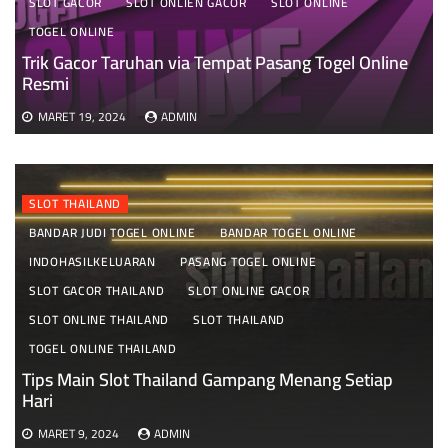
SLOT GACOR
SLOT ONLIEN GACOR
SLOT ONLINE
TOGEL ONLINE
Trik Gacor Taruhan via Tempat Pasang Togel Online
Resmi
MARET 19, 2024
ADMIN
SLOT THAILAND
BANDAR JUDI TOGEL ONLINE
BANDAR TOGEL ONLINE
INDOHASILKELUARAN
PASANG TOGEL ONLINE
SLOT GACOR THAILAND
SLOT ONLINE GACOR
SLOT ONLINE THAILAND
SLOT THAILAND
TOGEL ONLINE THAILAND
Tips Main Slot Thailand Gampang Menang Setiap
Hari
MARET 9, 2024
ADMIN