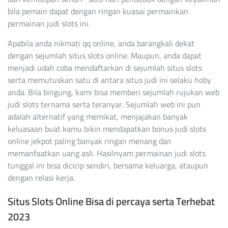
bila pemain dapat dengan ringan kuasai permainkan
permainan judi slots ini.
Apabila anda nikmati qq online, anda barangkali dekat
dengan sejumlah situs slots online. Maupun, anda dapat
menjadi udah coba mendaftarkan di sejumlah situs slots
serta memutuskan satu di antara situs judi ini selaku hoby
anda. Bila bingung, kami bisa memberi sejumlah rujukan web
judi slots ternama serta teranyar. Sejumlah web ini pun
adalah alternatif yang memikat, menjajakan banyak
keluasaan buat kamu bikin mendapatkan bonus judi slots
online jekpot paling banyak ringan menang dan
memanfaatkan uang asli. Hasilnyam permainan judi slots
tunggal ini bisa dicicip sendiri, bersama keluarga, ataupun
dengan relasi kerja.
Situs Slots Online Bisa di percaya serta Terhebat
2023