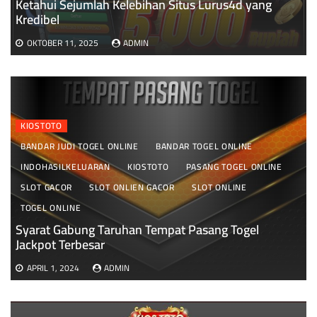
Ketahui Sejumlah Kelebihan Situs Lurus4d yang
Kredibel
OKTOBER 11, 2025
ADMIN
KIOSTOTO
BANDAR JUDI TOGEL ONLINE
BANDAR TOGEL ONLINE
INDOHASILKELUARAN
KIOSTOTO
PASANG TOGEL ONLINE
SLOT GACOR
SLOT ONLIEN GACOR
SLOT ONLINE
TOGEL ONLINE
Syarat Gabung Taruhan Tempat Pasang Togel
Jackpot Terbesar
APRIL 1, 2024
ADMIN