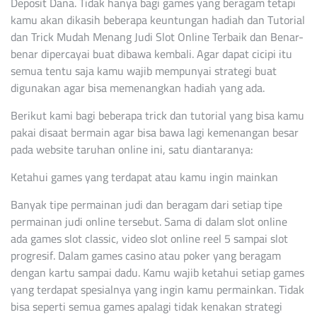
Deposit Dana. Tidak hanya bagi games yang beragam tetapi
kamu akan dikasih beberapa keuntungan hadiah dan Tutorial
dan Trick Mudah Menang Judi Slot Online Terbaik dan Benar-
benar dipercayai buat dibawa kembali. Agar dapat cicipi itu
semua tentu saja kamu wajib mempunyai strategi buat
digunakan agar bisa memenangkan hadiah yang ada.
Berikut kami bagi beberapa trick dan tutorial yang bisa kamu
pakai disaat bermain agar bisa bawa lagi kemenangan besar
pada website taruhan online ini, satu diantaranya:
Ketahui games yang terdapat atau kamu ingin mainkan
Banyak tipe permainan judi dan beragam dari setiap tipe
permainan judi online tersebut. Sama di dalam slot online
ada games slot classic, video slot online reel 5 sampai slot
progresif. Dalam games casino atau poker yang beragam
dengan kartu sampai dadu. Kamu wajib ketahui setiap games
yang terdapat spesialnya yang ingin kamu permainkan. Tidak
bisa seperti semua games apalagi tidak kenakan strategi