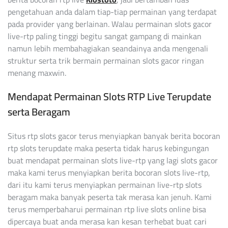
pengetahuan anda dalam tiap-tiap permainan yang terdapat
pada provider yang berlainan. Walau permainan slots gacor
live-rtp paling tinggi begitu sangat gampang di mainkan
namun lebih membahagiakan seandainya anda mengenali
struktur serta trik bermain permainan slots gacor ringan
menang maxwin.
Mendapat Permainan Slots RTP Live Terupdate
serta Beragam
Situs rtp slots gacor terus menyiapkan banyak berita bocoran
rtp slots terupdate maka peserta tidak harus kebingungan
buat mendapat permainan slots live-rtp yang lagi slots gacor
maka kami terus menyiapkan berita bocoran slots live-rtp,
dari itu kami terus menyiapkan permainan live-rtp slots
beragam maka banyak peserta tak merasa kan jenuh. Kami
terus memperbaharui permainan rtp live slots online bisa
dipercaya buat anda merasa kan kesan terhebat buat cari