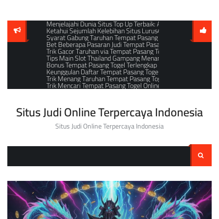
Skip
to
Menjelajahi Dunia Situs Top Up Terbaik: Aman, Cepat, dan Pen
content
Ketahui Sejumlah Kelebihan Situs Lurus4d yang Kredibel
Syarat Gabung Taruhan Tempat Pasang Togel Jackpot Terbesa
Bet Beberapa Pasaran Judi Tempat Pasang Togel Online Besar 
Trik Gacor Taruhan via Tempat Pasang Togel Online Resmi
Tips Main Slot Thailand Gampang Menang Setiap Hari
Bonus Tempat Pasang Togel Terlengkap Pasti Membayar
Keunggulan Daftar Tempat Pasang Togel Online Terpopuler
Trik Menang Taruhan Tempat Pasang Togel Online Resmi
Trik Mencari Tempat Pasang Togel Online Termurah 2024
Situs Judi Online Terpercaya Indonesia
Situs Judi Online Terpercaya Indonesia
Cari
untuk: