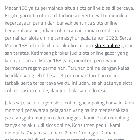
Macan168 yaitu permainan situs slots online bisa di percaya.
Begitu gacor terutama di Indonesia. Serta waktu ini miliki
kepercayaan penuh dari banyak pencinta slots online.
Pengembang perjudian online ramai- ramai membikin
permainan slots online termasyhur pada tahun 2023. Serta
Macan168 udah di pilih selaku broker judi
slots online
gacor
sah teratas. Ketimbang broker judi slots online gacor yang
lainnya. Cuman Macan168 yang memberi penawaran
bermacam ragam permainan. Taruhan online dengan kelas
keadilan yang lebih besar. 3 permainan taruhan online
terbaik serta terpercaya waktu ini udah, salah satunya slots
online, casino online, dan judi bola sah Indonesia.
Jelas saja, selaku agen slots online gacor paling banyak. Kami
memberi penawaran pelayanan yang paling mengenakkan
pada anggota maupun calon anggota kami. Buat menolong
banyak pelaku judi slots online. Konsumen peduli kami
membuka 24 jam satu hari, 7 hari 1 minggu. Di mana