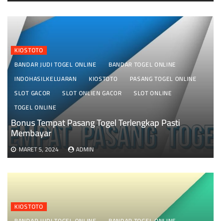
KIOSTOTO
BANDAR JUDI TOGEL ONLINE
BANDAR TOGEL ONLINE
INDOHASILKELUARAN
KIOSTOTO
PASANG TOGEL ONLINE
SLOT GACOR
SLOT ONLIEN GACOR
SLOT ONLINE
TOGEL ONLINE
Bonus Tempat Pasang Togel Terlengkap Pasti
Membayar
MARET 5, 2024
ADMIN
KIOSTOTO
BANDAR JUDI TOGEL ONLINE
BANDAR TOGEL ONLINE