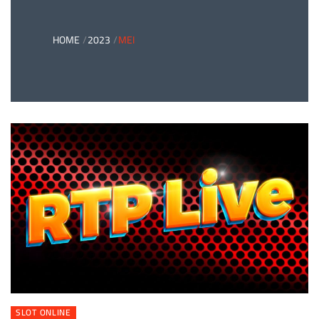
HOME
2023
MEI
SLOT ONLINE