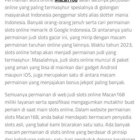
online yang paling termasyhur spesialnya di golongan
masyarakat Indonesia penggemar slots alias slotter mania
Indonesia. Banyak orang-orang jenuh serta cari permainan
slots online menarik di Google Indonesia. Di antaranya yaitu
permainan judi slots gacor ini, yang mirip dengan macam
permainan taruhan online yang lainnya. Waktu tahun 2023,
slots online tetap akan menjadi permainan judi yang
termasyhur. Masalahnya, judi slots online muncul di paket
yang aman yang bisa di mainkan dari gadget Android
maupun iOS, juga merupakan satu di antara macam
permainan yang menjajakan bonus jekpot paling banyak.
Semuanya permainan di web judi slots online Macan168
miliki layanan serta spesifikasi mengagumkan mutakhir buat
pemain di saat main slots online. Dalam website permainan
slots Macan168, anda bakal mendapati bermacam penyedia
slots asli, yang bakal kami bicarakan satu satu. Ada banyak
macam permainan di slots online yang berdasar di prinsip
dari kehidupan sehari- satu hari penduduk dengan keyakinan