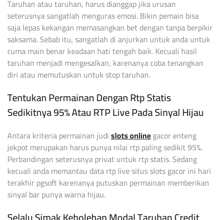
Taruhan atau taruhan, harus dianggap jika urusan
seterusnya sangatlah menguras emosi. Bikin pemain bisa
saja lepas kekangan memasangkan bet dengan tanpa berpikir
saksama. Sebab itu, sangatlah di anjurkan untuk anda untuk
cuma main benar keadaan hati tengah baik. Kecuali hasil
taruhan menjadi mengesalkan, karenanya coba tenangkan
diri atau memutuskan untuk stop taruhan.
Tentukan Permainan Dengan Rtp Statis
Sedikitnya 95% Atau RTP Live Pada Sinyal Hijau
Antara kriteria permainan judi
slots online
gacor enteng
jekpot merupakan harus punya nilai rtp paling sedikit 95%.
Perbandingan seterusnya privat untuk rtp statis. Sedang
kecuali anda memantau data rtp live situs slots gacor ini hari
terakhir pgsoft karenanya putuskan permainan memberikan
sinyal bar punya warna hijau.
Selalu Simak Kebolehan Modal Taruhan Credit