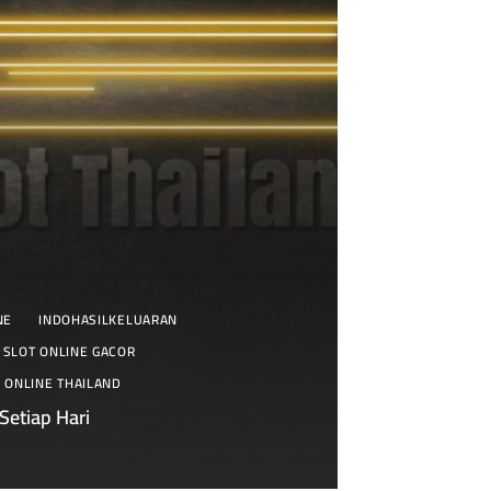
NE
INDOHASILKELUARAN
SLOT ONLINE GACOR
 ONLINE THAILAND
Setiap Hari