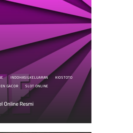
NE
INDOHASILKELUARAN
KIOSTOTO
IEN GACOR
SLOT ONLINE
el Online Resmi