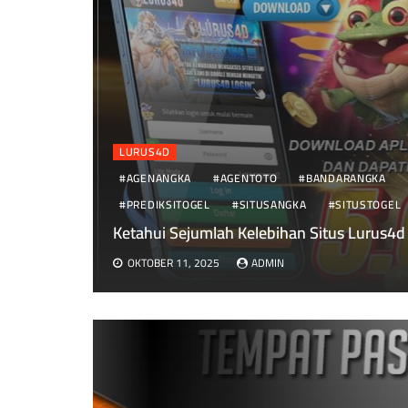
LURUS4D
#AGENANGKA
#AGENTOTO
#BANDARANGKA
#PREDIKSITOGEL
#SITUSANGKA
#SITUSTOGEL
Ketahui Sejumlah Kelebihan Situs Lurus4d
OKTOBER 11, 2025
ADMIN