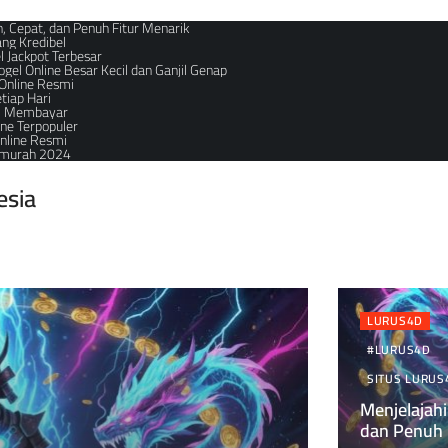
n, Cepat, dan Penuh Fitur Menarik
ng Kredibel
 Jackpot Terbesar
el Online Besar Kecil dan Ganjil Genap
 Online Resmi
tiap Hari
ti Membayar
ne Terpopuler
nline Resmi
ermurah 2024
esia
LURUS4D
#LURUS4D
SITUS LURUS
Menjelajahi
dan Penuh 