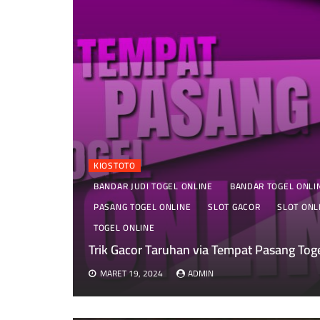
KIOSTOTO
BANDAR JUDI TOGEL ONLINE
BANDAR TOGEL ONLI
PASANG TOGEL ONLINE
SLOT GACOR
SLOT ONL
TOGEL ONLINE
Trik Gacor Taruhan via Tempat Pasang Tog
MARET 19, 2024
ADMIN