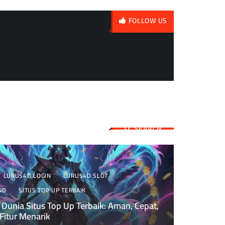
FOLLOW US
SEARCH
Cari
untuk:
LURUS4D LOGIN
LURUS4D SLOT
4D
SITUS TOP UP TERBAIK
 Dunia Situs Top Up Terbaik: Aman, Cepat,
Fitur Menarik