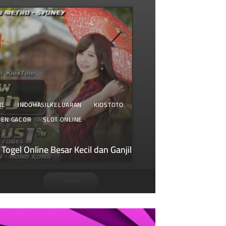
NE
INDOHASILKELUARAN
KIOSTOTO
IEN GACOR
SLOT ONLINE
ogel Online Besar Kecil dan Ganjil