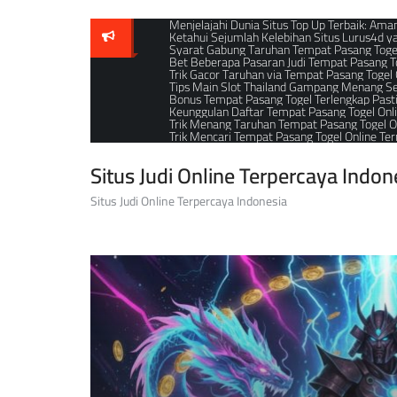
Skip
Menjelajahi Dunia Situs Top Up Terbaik: Ama
to
Ketahui Sejumlah Kelebihan Situs Lurus4d ya
content
Syarat Gabung Taruhan Tempat Pasang Togel
Bet Beberapa Pasaran Judi Tempat Pasang Tog
Trik Gacor Taruhan via Tempat Pasang Togel
Tips Main Slot Thailand Gampang Menang Se
Bonus Tempat Pasang Togel Terlengkap Pas
Keunggulan Daftar Tempat Pasang Togel Onli
Trik Menang Taruhan Tempat Pasang Togel O
Trik Mencari Tempat Pasang Togel Online T
Situs Judi Online Terpercaya Indon
Situs Judi Online Terpercaya Indonesia