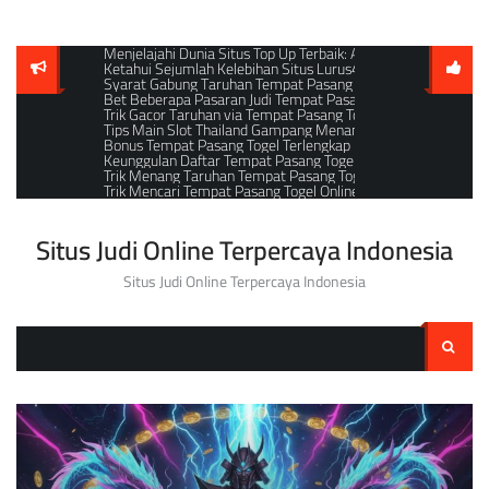
Skip
to
Menjelajahi Dunia Situs Top Up Terbaik: Aman, Cepat, dan Pen
content
Ketahui Sejumlah Kelebihan Situs Lurus4d yang Kredibel
Syarat Gabung Taruhan Tempat Pasang Togel Jackpot Terbesa
Bet Beberapa Pasaran Judi Tempat Pasang Togel Online Besar 
Trik Gacor Taruhan via Tempat Pasang Togel Online Resmi
Tips Main Slot Thailand Gampang Menang Setiap Hari
Bonus Tempat Pasang Togel Terlengkap Pasti Membayar
Keunggulan Daftar Tempat Pasang Togel Online Terpopuler
Trik Menang Taruhan Tempat Pasang Togel Online Resmi
Trik Mencari Tempat Pasang Togel Online Termurah 2024
Situs Judi Online Terpercaya Indonesia
Situs Judi Online Terpercaya Indonesia
Cari
untuk: