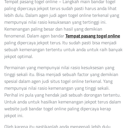
Tempat pasang togel online – Langkah main bandar togel
paling dipercaya jekpot terus sudah pasti harus anda lihat
lebih dulu. Dalam agen judi agen togel online terkenal yang
mempunyai nilai rasio kesuksesan yang tertinggi ini.
Kemenangan paling besar dan hasil yang demikian
fenomenal. Dalam agen bandar
Tempat pasang togel online
paling dipercaya jekpot terus. Itu sudah pasti bisa menjadi
sebuah kemenangan tertentu untuk anda untuk raih banyak
jekpot optimal.
Permainan yang mempunyai nilai rasio kesuksesan yang
tinggi sekali itu. Bisa menjadi sebuah factor yang demikian
spesial dalam agen judi situs togel online terkenal. Yang
mempunyai nilai rasio kemenangan yang tinggi sekali.
Perihal ini pula yang hendak jadi sebuah dorongan tertentu.
Untuk anda untuk hasilkan kemenangan jekpot terus dalam
website judi bandar togel online paling dipercaya kerap
jekpot ini.
Oleh karena itu pastikanlah anda mengenali lebih dulu