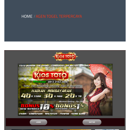
HOME
AGEN TOGEL TERPERCAYA