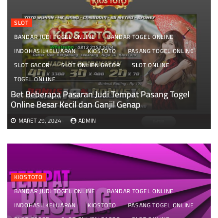
SLOT
BANDAR JUDI TOGEL ONLINE
BANDAR TOGEL ONLINE
INDOHASILKELUARAN
KIOSTOTO
PASANG TOGEL ONLINE
SLOT GACOR
SLOT ONLIEN GACOR
SLOT ONLINE
TOGEL ONLINE
Bet Beberapa Pasaran Judi Tempat Pasang Togel
Online Besar Kecil dan Ganjil Genap
MARET 29, 2024
ADMIN
KIOSTOTO
BANDAR JUDI TOGEL ONLINE
BANDAR TOGEL ONLINE
INDOHASILKELUARAN
KIOSTOTO
PASANG TOGEL ONLINE