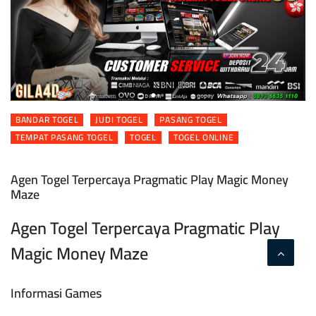
BANDAR TOGEL
JUDI TOGEL
PASANG TOGEL
TEMPAT PASANG TOGEL
TOGEL
TOGEL ONLINE
AGEN TOGEL TERPERCAYA
GILA4D
TOGEL ONLINE
TOGEL'
Agen Togel Terpercaya Pragmatic Play Magic Money
Maze
Agen Togel Terpercaya Pragmatic Play
Magic Money Maze
Informasi Games