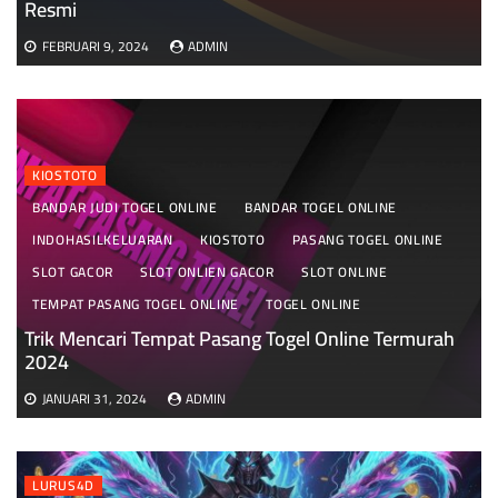
Resmi
FEBRUARI 9, 2024
ADMIN
KIOSTOTO
BANDAR JUDI TOGEL ONLINE
BANDAR TOGEL ONLINE
INDOHASILKELUARAN
KIOSTOTO
PASANG TOGEL ONLINE
SLOT GACOR
SLOT ONLIEN GACOR
SLOT ONLINE
TEMPAT PASANG TOGEL ONLINE
TOGEL ONLINE
Trik Mencari Tempat Pasang Togel Online Termurah
2024
JANUARI 31, 2024
ADMIN
LURUS4D