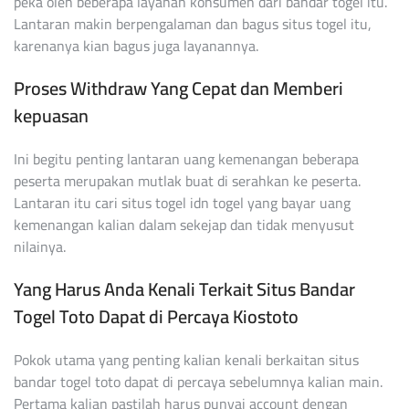
peka oleh beberapa layanan konsumen dari bandar togel itu.
Lantaran makin berpengalaman dan bagus situs togel itu,
karenanya kian bagus juga layanannya.
Proses Withdraw Yang Cepat dan Memberi
kepuasan
Ini begitu penting lantaran uang kemenangan beberapa
peserta merupakan mutlak buat di serahkan ke peserta.
Lantaran itu cari situs togel idn togel yang bayar uang
kemenangan kalian dalam sekejap dan tidak menyusut
nilainya.
Yang Harus Anda Kenali Terkait Situs Bandar
Togel Toto Dapat di Percaya Kiostoto
Pokok utama yang penting kalian kenali berkaitan situs
bandar togel toto dapat di percaya sebelumnya kalian main.
Pertama kalian pastilah harus punyai account dengan