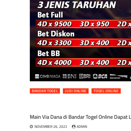
BANDAR TOGEL
JUDI ONLINE
TOGEL ONLINE
5 BANDAR TOGEL TERPERCAYA
BANDAR TOGEL ONLIN
TOGEL ONLINE
Main Via Dana di Bandar Togel Online Dapat
NOVEMBER 26, 2022
ADMIN