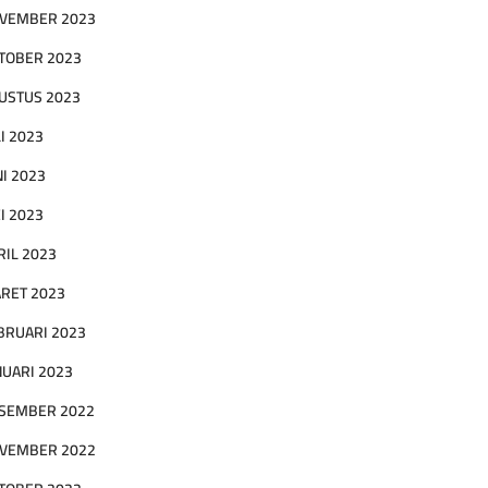
VEMBER 2023
TOBER 2023
USTUS 2023
LI 2023
NI 2023
I 2023
RIL 2023
RET 2023
BRUARI 2023
NUARI 2023
SEMBER 2022
VEMBER 2022