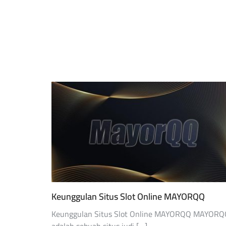
Keunggulan Situs Slot Online MAYORQQ
Keunggulan Situs Slot Online MAYORQQ MAYORQ
adalah sebuah situs judi […]