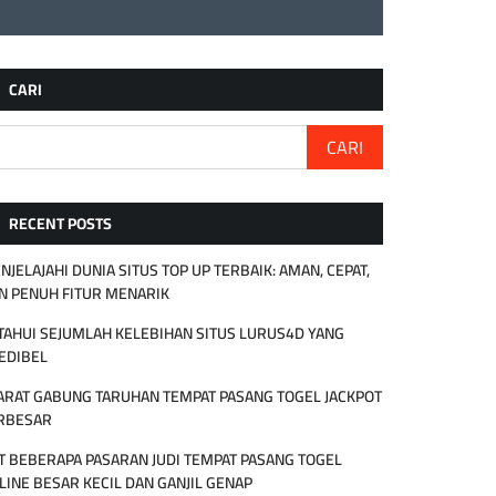
CARI
CARI
RECENT POSTS
NJELAJAHI DUNIA SITUS TOP UP TERBAIK: AMAN, CEPAT,
N PENUH FITUR MENARIK
TAHUI SEJUMLAH KELEBIHAN SITUS LURUS4D YANG
EDIBEL
ARAT GABUNG TARUHAN TEMPAT PASANG TOGEL JACKPOT
RBESAR
T BEBERAPA PASARAN JUDI TEMPAT PASANG TOGEL
LINE BESAR KECIL DAN GANJIL GENAP