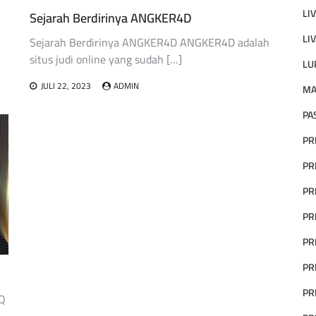
LI
Sejarah Berdirinya ANGKER4D
LI
Sejarah Berdirinya ANGKER4D ANGKER4D adalah
situs judi online yang sudah […]
LU
JULI 22, 2023
ADMIN
MA
PA
PR
PR
PR
PR
PR
PR
PR
Q