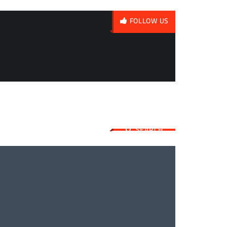
FOLLOW US
SEARCH
Cari
untuk: