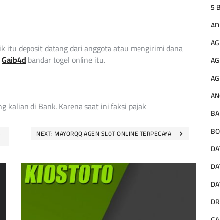
5 
AD
AG
ik itu deposit datang dari anggota atau mengirimi dana
i
Gaib4d
bandar togel online itu.
AG
AG
AN
kalian di Bank. Karena saat ini faksi pajak
BA
BO
S
NEXT:
MAYORQQ AGEN SLOT ONLINE TERPECAYA
DA
DA
DA
DR
GA