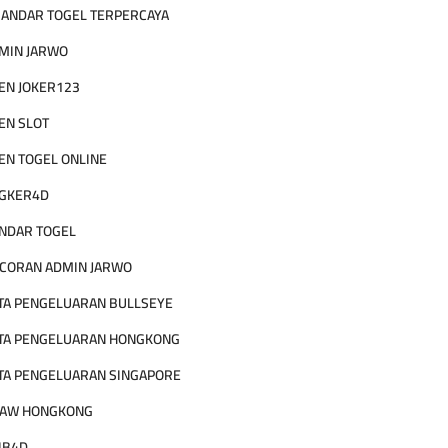
BANDAR TOGEL TERPERCAYA
MIN JARWO
EN JOKER123
EN SLOT
EN TOGEL ONLINE
GKER4D
NDAR TOGEL
CORAN ADMIN JARWO
TA PENGELUARAN BULLSEYE
TA PENGELUARAN HONGKONG
TA PENGELUARAN SINGAPORE
AW HONGKONG
IB4D