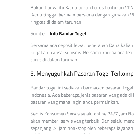
Bukan hanya itu Kamu bukan harus tentukan VPN u
Kamu tinggal bermain bersama dengan gunakan VP
ringkas di dalam taruhan.
Sumber :
Info Bandar Togel
Bersama ada deposit lewat penerapan Dana kalian
kerjakan transaksi bisnis. Bersama karena ada fe
turut di dalam taruhan.
3. Menyuguhkah Pasaran Togel Terkomp
Bandar togel ini sediakan bermacam pasaran togel 
indonesia. Ada beberapa jenis pasaran yang ada di b
pasaran yang mana ingin anda permainkan.
Servis Konsumen Servis selalu online 24/7 Jam No
akan memberi servis yang terbaik. Dan selalu m
sepanjang 24 jam non-stop oleh beberapa layana