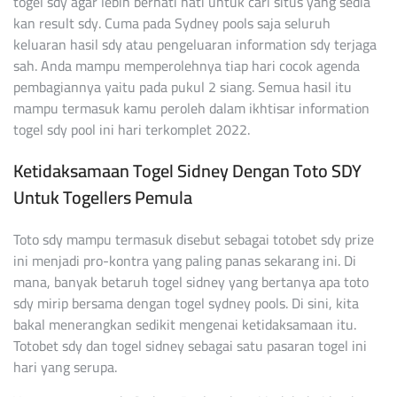
togel sdy agar lebih berhati hati untuk cari situs yang sedia
kan result sdy. Cuma pada Sydney pools saja seluruh
keluaran hasil sdy atau pengeluaran information sdy terjaga
sah. Anda mampu memperolehnya tiap hari cocok agenda
pembagiannya yaitu pada pukul 2 siang. Semua hasil itu
mampu termasuk kamu peroleh dalam ikhtisar information
togel sdy pool ini hari terkomplet 2022.
Ketidaksamaan Togel Sidney Dengan Toto SDY
Untuk Togellers Pemula
Toto sdy mampu termasuk disebut sebagai totobet sdy prize
ini menjadi pro-kontra yang paling panas sekarang ini. Di
mana, banyak betaruh togel sidney yang bertanya apa toto
sdy mirip bersama dengan togel sydney pools. Di sini, kita
bakal menerangkan sedikit mengenai ketidaksamaan itu.
Totobet sdy dan togel sidney sebagai satu pasaran togel ini
hari yang serupa.