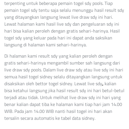
terpenting untuk beberapa pemain togel sdy pools. Tiap
pemain togel sdy tentu saja selalu menunggu hasil result sdy
yang ditayangkan langsung lewat live draw sdy ini hari.
Lewat halaman kami hasil live sdy dan pengeluaran sdy ini
hari bisa kalian peroleh dengan gratis sehari-harinya. Hasil
togel sdy yang keluar pada hari ini dapat anda saksikan
langsung di halaman kami sehari-harinya.
Di halaman kami result sdy yang kalian peroleh dengan
gratis sehari-harinya mengambil sumber sah langsung dari
live draw sdy pools. Dalam live draw sdy atau live sdy ini hari
semua hasil togel sidney selalu ditayangkan langsung untuk
disaksikan oleh bettor togel sidney. Lewat live sdy
,
kalian
bisa ketahui langsung jika hasil result sdy ini hari betul-betul
terjadi atau tidak. Untuk melihat live draw sdy ini hari yang
benar kalian dapat tiba ke halaman kami tiap hari jam 14.00
WIB. Pada jam 14.00 WIB nanti hasil togel ini hari akan
tersalin secara automatis ke tabel data sidney.