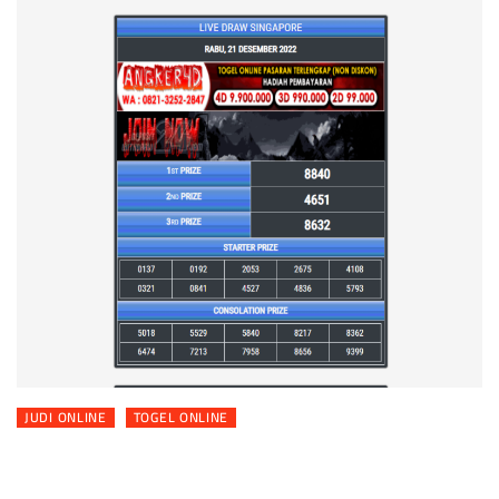
JUDI ONLINE
TOGEL ONLINE
DATA SGP
GOOGLEOCITY
JUDI TOGEL
LIVE DRAW CHINA
LIVE DRAW HK
LIVE DRAW HONGKONG
LIVE DRAW SDY