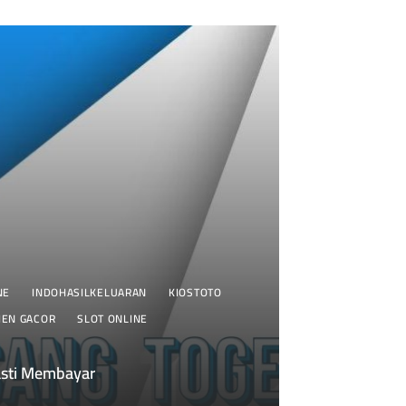
NE
INDOHASILKELUARAN
KIOSTOTO
IEN GACOR
SLOT ONLINE
asti Membayar