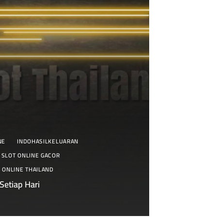
NE
INDOHASILKELUARAN
SLOT ONLINE GACOR
 ONLINE THAILAND
Setiap Hari