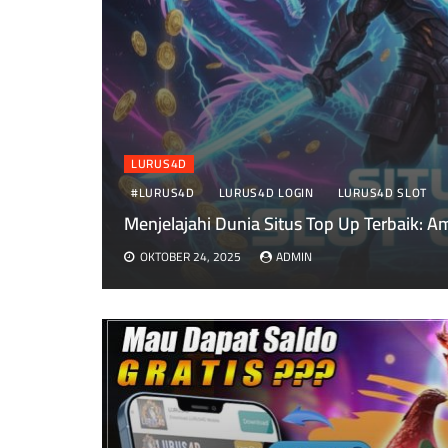
LURUS4D
#LURUS4D
LURUS4D LOGIN
LURUS4D SLOT
Menjelajahi Dunia Situs Top Up Terbaik: A
OKTOBER 24, 2025
ADMIN