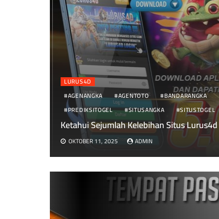
LURUS4D
#AGENANGKA
#AGENTOTO
#BANDARANGKA
#PREDIKSITOGEL
#SITUSANGKA
#SITUSTOGEL
Ketahui Sejumlah Kelebihan Situs Lurus4d
OKTOBER 11, 2025
ADMIN