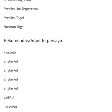
Prediksi Jitu Terpercaya
Prediksi Togel
Bocoran Togel
Rekomendasi Situs Terpercaya
kiostoto
angker4d
angker4d
angker4d
angker4d
gaib4d
mayorqq