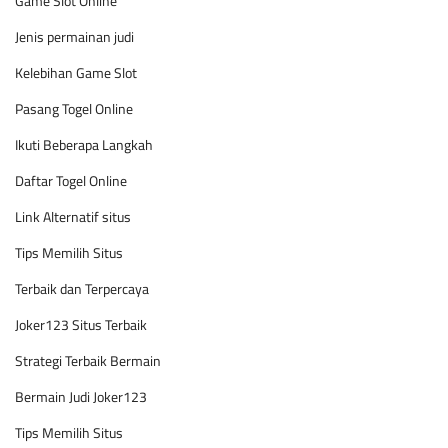
Game Slot Online
Jenis permainan judi
Kelebihan Game Slot
Pasang Togel Online
Ikuti Beberapa Langkah
Daftar Togel Online
Link Alternatif situs
Tips Memilih Situs
Terbaik dan Terpercaya
Joker123 Situs Terbaik
Strategi Terbaik Bermain
Bermain Judi Joker123
Tips Memilih Situs