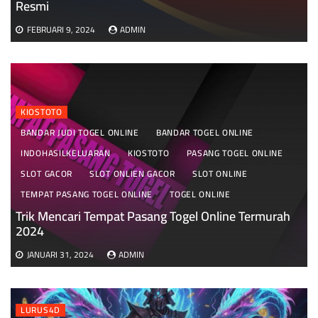
Resmi
FEBRUARI 9, 2024
ADMIN
KIOSTOTO
BANDAR JUDI TOGEL ONLINE
BANDAR TOGEL ONLINE
INDOHASILKELUARAN
KIOSTOTO
PASANG TOGEL ONLINE
SLOT GACOR
SLOT ONLIEN GACOR
SLOT ONLINE
TEMPAT PASANG TOGEL ONLINE
TOGEL ONLINE
Trik Mencari Tempat Pasang Togel Online Termurah
2024
JANUARI 31, 2024
ADMIN
LURUS4D