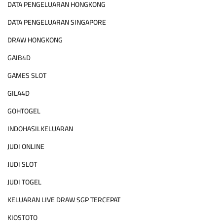
DATA PENGELUARAN HONGKONG
DATA PENGELUARAN SINGAPORE
DRAW HONGKONG
GAIB4D
GAMES SLOT
GILA4D
GOHTOGEL
INDOHASILKELUARAN
JUDI ONLINE
JUDI SLOT
JUDI TOGEL
KELUARAN LIVE DRAW SGP TERCEPAT
KIOSTOTO