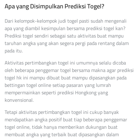
Apa yang Disimpulkan Prediksi Togel?
Dari kelompok-kelompok judi togel pasti sudah mengenali
apa yang diambil kesimpulan bersama prediksi togel kan?
Prediksi togel sendiri sebagai satu aktivitas buat mampu
taruhan angka yang akan segera pergi pada rentang dalam
pada itu.
Aktivitas pertimbangkan togel ini umumnya selalu dicoba
oleh beberapa penggemar togel bersama makna agar prediksi
togel hk ini mampu dibuat buat mampu dipasangkan pada
bettingan togel online setiap pasaran yang lumrah
mempermainkan seperti prediksi Hongkong yang
konvensional.
Tetapi aktivitas pertimbangkan togel ini cukup banyak
mendapatkan angka positif buat tiap beberapa penggemar
togel online, tidak hanya memberikan dukungan buat
membuat angka yang terbaik buat dipasangkan dalam