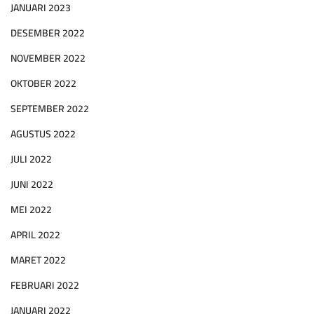
JANUARI 2023
DESEMBER 2022
NOVEMBER 2022
OKTOBER 2022
SEPTEMBER 2022
AGUSTUS 2022
JULI 2022
JUNI 2022
MEI 2022
APRIL 2022
MARET 2022
FEBRUARI 2022
JANUARI 2022