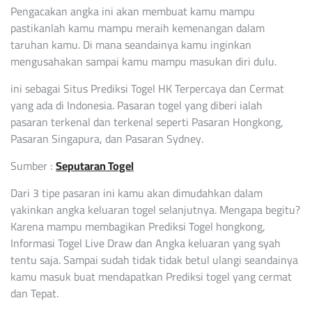
Pengacakan angka ini akan membuat kamu mampu
pastikanlah kamu mampu meraih kemenangan dalam
taruhan kamu. Di mana seandainya kamu inginkan
mengusahakan sampai kamu mampu masukan diri dulu.
ini sebagai Situs Prediksi Togel HK Terpercaya dan Cermat
yang ada di Indonesia. Pasaran togel yang diberi ialah
pasaran terkenal dan terkenal seperti Pasaran Hongkong,
Pasaran Singapura, dan Pasaran Sydney.
Sumber :
Seputaran Togel
Dari 3 tipe pasaran ini kamu akan dimudahkan dalam
yakinkan angka keluaran togel selanjutnya. Mengapa begitu?
Karena mampu membagikan Prediksi Togel hongkong,
Informasi Togel Live Draw dan Angka keluaran yang syah
tentu saja. Sampai sudah tidak tidak betul ulangi seandainya
kamu masuk buat mendapatkan Prediksi togel yang cermat
dan Tepat.