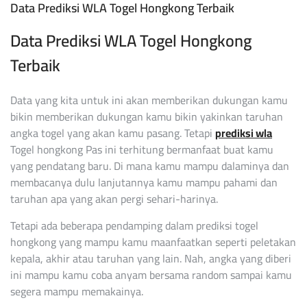
Data Prediksi WLA Togel Hongkong Terbaik
Data Prediksi WLA Togel Hongkong
Terbaik
Data yang kita untuk ini akan memberikan dukungan kamu
bikin memberikan dukungan kamu bikin yakinkan taruhan
angka togel yang akan kamu pasang. Tetapi
prediksi wla
Togel hongkong Pas ini terhitung bermanfaat buat kamu
yang pendatang baru. Di mana kamu mampu dalaminya dan
membacanya dulu lanjutannya kamu mampu pahami dan
taruhan apa yang akan pergi sehari-harinya.
Tetapi ada beberapa pendamping dalam prediksi togel
hongkong yang mampu kamu maanfaatkan seperti peletakan
kepala, akhir atau taruhan yang lain. Nah, angka yang diberi
ini mampu kamu coba anyam bersama random sampai kamu
segera mampu memakainya.