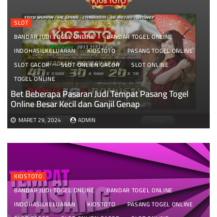
SLOT
BANDAR JUDI TOGEL ONLINE
BANDAR TOGEL ONLINE
INDOHASILKELUARAN
KIOSTOTO
PASANG TOGEL ONLINE
SLOT GACOR
SLOT ONLIEN GACOR
SLOT ONLINE
TOGEL ONLINE
Bet Beberapa Pasaran Judi Tempat Pasang Togel
Online Besar Kecil dan Ganjil Genap
MARET 29, 2024
ADMIN
KIOSTOTO
BANDAR JUDI TOGEL ONLINE
BANDAR TOGEL ONLINE
INDOHASILKELUARAN
KIOSTOTO
PASANG TOGEL ONLINE