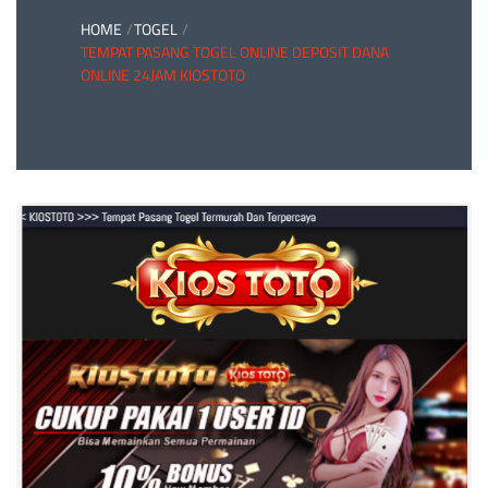
HOME
TOGEL
TEMPAT PASANG TOGEL ONLINE DEPOSIT DANA
ONLINE 24JAM KIOSTOTO