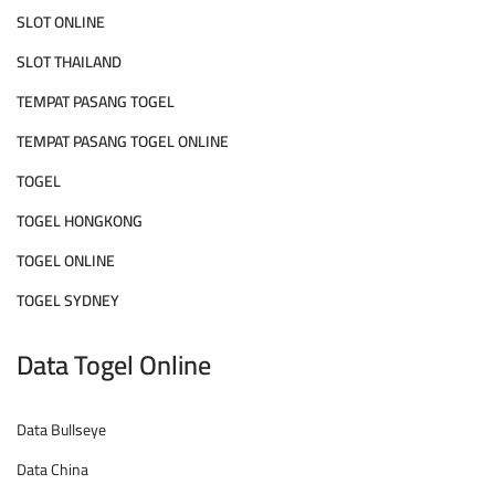
SLOT ONLINE
SLOT THAILAND
TEMPAT PASANG TOGEL
TEMPAT PASANG TOGEL ONLINE
TOGEL
TOGEL HONGKONG
TOGEL ONLINE
TOGEL SYDNEY
Data Togel Online
Data Bullseye
Data China