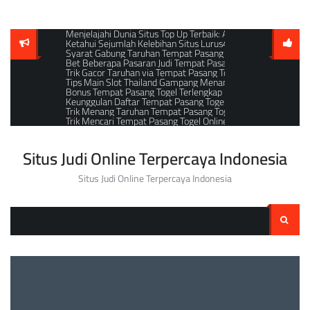
Skip
to
Menjelajahi Dunia Situs Top Up Terbaik: Aman, Cepat, dan Pen
content
Ketahui Sejumlah Kelebihan Situs Lurus4d yang Kredibel
Syarat Gabung Taruhan Tempat Pasang Togel Jackpot Terbesa
Bet Beberapa Pasaran Judi Tempat Pasang Togel Online Besar 
Trik Gacor Taruhan via Tempat Pasang Togel Online Resmi
Tips Main Slot Thailand Gampang Menang Setiap Hari
Bonus Tempat Pasang Togel Terlengkap Pasti Membayar
Keunggulan Daftar Tempat Pasang Togel Online Terpopuler
Trik Menang Taruhan Tempat Pasang Togel Online Resmi
Trik Mencari Tempat Pasang Togel Online Termurah 2024
Situs Judi Online Terpercaya Indonesia
Situs Judi Online Terpercaya Indonesia
Cari
untuk: