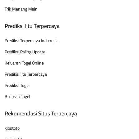
Trik Menang Main
Prediksi Jitu Terpercaya
Prediksi Terpercaya Indonesia
Prediksi Paling Update
Keluaran Togel Online
Prediksi Jitu Terpercaya
Prediksi Togel
Bocoran Togel
Rekomendasi Situs Terpercaya
kiostoto