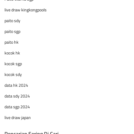
live draw kingkongpools
paito sdy
paito sgp
paito hk
kocok hk
kocok sgp
kocok sdy
data hk 2024
data sdy 2024
data sgp 2024
live draw japan
Pencarian Sering Di Cari