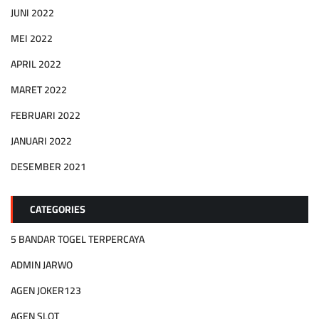
JUNI 2022
MEI 2022
APRIL 2022
MARET 2022
FEBRUARI 2022
JANUARI 2022
DESEMBER 2021
CATEGORIES
5 BANDAR TOGEL TERPERCAYA
ADMIN JARWO
AGEN JOKER123
AGEN SLOT