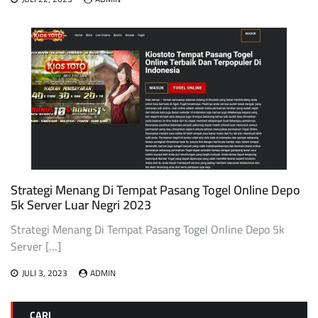
Strategi Menang Di Tempat Pasang Togel Online Depo
5k Server Luar Negri 2023
Strategi Menang Di Tempat Pasang Togel Online Depo 5k
Server […]
JULI 3, 2023
ADMIN
CARI