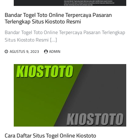
Bandar Togel Toto Online Terpercaya Pasaran
Terlengkap Situs Kiostoto Resmi
Bandar Togel Toto Online Terpercaya Pasaran Terlengkap
Situs Kiostoto Resmi […]
AGUSTUS 9, 2023
ADMIN
Cara Daftar Situs Togel Online Kiostoto