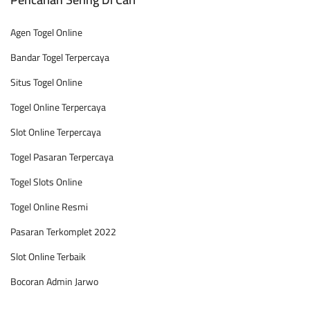
Agen Togel Online
Bandar Togel Terpercaya
Situs Togel Online
Togel Online Terpercaya
Slot Online Terpercaya
Togel Pasaran Terpercaya
Togel Slots Online
Togel Online Resmi
Pasaran Terkomplet 2022
Slot Online Terbaik
Bocoran Admin Jarwo