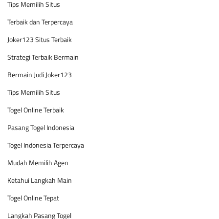
Tips Memilih Situs
Terbaik dan Terpercaya
Joker123 Situs Terbaik
Strategi Terbaik Bermain
Bermain Judi Joker123
Tips Memilih Situs
Togel Online Terbaik
Pasang Togel Indonesia
Togel Indonesia Terpercaya
Mudah Memilih Agen
Ketahui Langkah Main
Togel Online Tepat
Langkah Pasang Togel