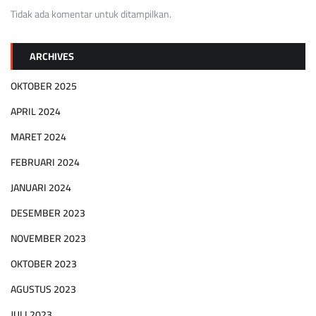
Tidak ada komentar untuk ditampilkan.
ARCHIVES
OKTOBER 2025
APRIL 2024
MARET 2024
FEBRUARI 2024
JANUARI 2024
DESEMBER 2023
NOVEMBER 2023
OKTOBER 2023
AGUSTUS 2023
JULI 2023