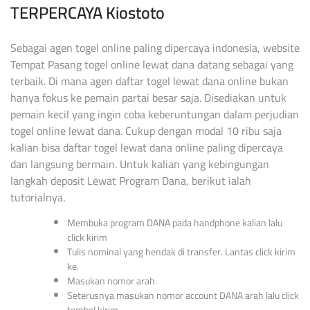
TERPERCAYA Kiostoto
Sebagai agen togel online paling dipercaya indonesia, website
Tempat Pasang togel online lewat dana datang sebagai yang
terbaik. Di mana agen daftar togel lewat dana online bukan
hanya fokus ke pemain partai besar saja. Disediakan untuk
pemain kecil yang ingin coba keberuntungan dalam perjudian
togel online lewat dana. Cukup dengan modal 10 ribu saja
kalian bisa daftar togel lewat dana online paling dipercaya
dan langsung bermain. Untuk kalian yang kebingungan
langkah deposit Lewat Program Dana, berikut ialah
tutorialnya.
Membuka program DANA pada handphone kalian lalu
click kirim
Tulis nominal yang hendak di transfer. Lantas click kirim
ke.
Masukan nomor arah.
Seterusnya masukan nomor account DANA arah lalu click