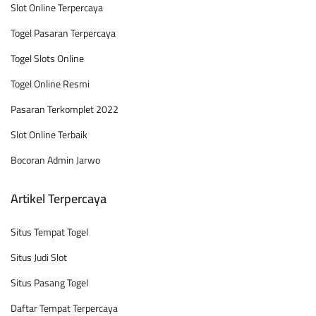
Slot Online Terpercaya
Togel Pasaran Terpercaya
Togel Slots Online
Togel Online Resmi
Pasaran Terkomplet 2022
Slot Online Terbaik
Bocoran Admin Jarwo
Artikel Terpercaya
Situs Tempat Togel
Situs Judi Slot
Situs Pasang Togel
Daftar Tempat Terpercaya