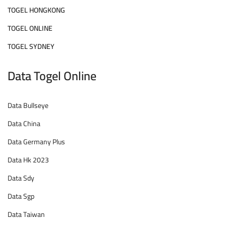
TOGEL HONGKONG
TOGEL ONLINE
TOGEL SYDNEY
Data Togel Online
Data Bullseye
Data China
Data Germany Plus
Data Hk 2023
Data Sdy
Data Sgp
Data Taiwan