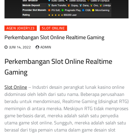
AGEN JOKER123
SLOT ONLINE
SLOT ONLINE
Perkembangan Slot Online Realtime Gaming
JUNI 14, 2022
ADMIN
Perkembangan Slot Online Realtime
Gaming
Slot Online
– Industri desain perangkat lunak kasino online
didominasi oleh lebih dari satu nama. Beberapa perusahaan
beradu untuk mendominasi, Realtime Gaming (disingkat RTG)
memimpin di antara mereka. Meskipun RTG tidak memproses
game berbasis darat, mereka adalah salah satu penyedia
utama game slot online. Sungguh, mereka adalah salah satu
berasal dari tiga pemain utama dalam game desain slot