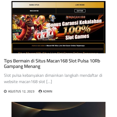
Tips Bermain di Situs Macan168 Slot Pulsa 10Rb
Gampang Menang
Slot pulsa kebanyakan dimainkan langkah mendaftar di
website macan168 slot […]
AGUSTUS 12, 2023
ADMIN