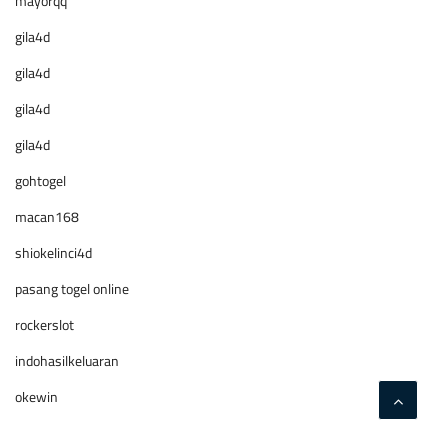
mayorqq
gila4d
gila4d
gila4d
gila4d
gohtogel
macan168
shiokelinci4d
pasang togel online
rockerslot
indohasilkeluaran
okewin