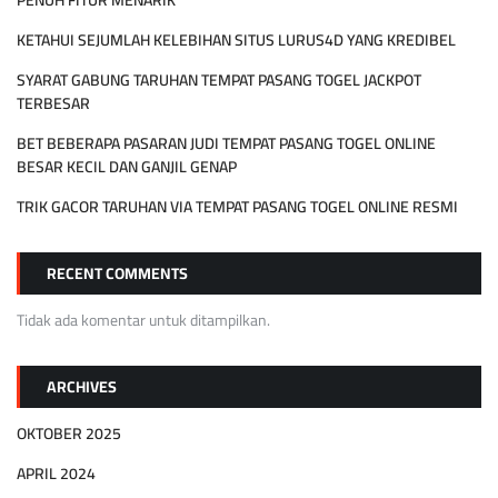
PENUH FITUR MENARIK
KETAHUI SEJUMLAH KELEBIHAN SITUS LURUS4D YANG KREDIBEL
SYARAT GABUNG TARUHAN TEMPAT PASANG TOGEL JACKPOT
TERBESAR
BET BEBERAPA PASARAN JUDI TEMPAT PASANG TOGEL ONLINE
BESAR KECIL DAN GANJIL GENAP
TRIK GACOR TARUHAN VIA TEMPAT PASANG TOGEL ONLINE RESMI
RECENT COMMENTS
Tidak ada komentar untuk ditampilkan.
ARCHIVES
OKTOBER 2025
APRIL 2024