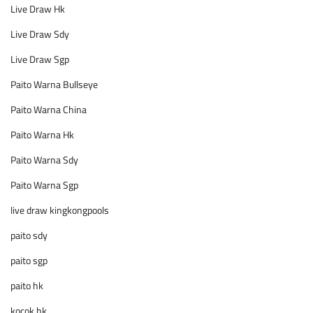
Live Draw Hk
Live Draw Sdy
Live Draw Sgp
Paito Warna Bullseye
Paito Warna China
Paito Warna Hk
Paito Warna Sdy
Paito Warna Sgp
live draw kingkongpools
paito sdy
paito sgp
paito hk
kocok hk