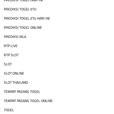
PREDIKSI TOGEL HARI INI
PREDIKSI TOGEL JITU
PREDIKSI TOGEL JITU HARI INI
PREDIKSI TOGEL ONLINE
PREDIKSI WLA
RTP LIVE
RTP SLOT
SLOT
SLOT ONLINE
SLOT THAILAND
TEMPAT PASANG TOGEL
TEMPAT PASANG TOGEL ONLINE
TOGEL