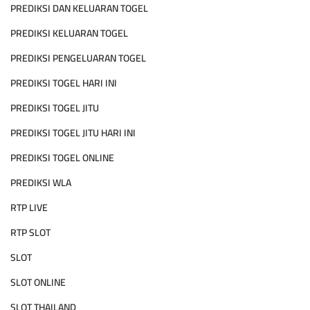
PREDIKSI DAN KELUARAN TOGEL
PREDIKSI KELUARAN TOGEL
PREDIKSI PENGELUARAN TOGEL
PREDIKSI TOGEL HARI INI
PREDIKSI TOGEL JITU
PREDIKSI TOGEL JITU HARI INI
PREDIKSI TOGEL ONLINE
PREDIKSI WLA
RTP LIVE
RTP SLOT
SLOT
SLOT ONLINE
SLOT THAILAND