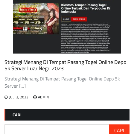
Strategi Menang Di Tempat Pasang Togel Online Depo
5k Server Luar Negri 2023
Strategi Menang Di Tempat Pasang Togel Online Depo 5k
Server […]
JULI 3, 2023
ADMIN
CARI
CARI