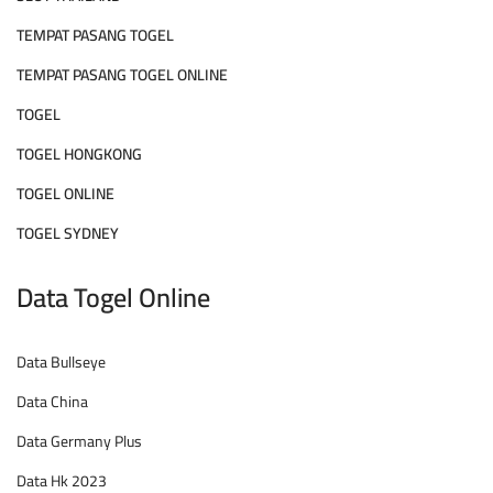
TEMPAT PASANG TOGEL
TEMPAT PASANG TOGEL ONLINE
TOGEL
TOGEL HONGKONG
TOGEL ONLINE
TOGEL SYDNEY
Data Togel Online
Data Bullseye
Data China
Data Germany Plus
Data Hk 2023