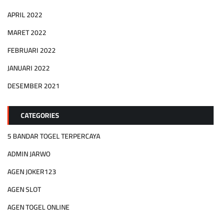
APRIL 2022
MARET 2022
FEBRUARI 2022
JANUARI 2022
DESEMBER 2021
CATEGORIES
5 BANDAR TOGEL TERPERCAYA
ADMIN JARWO
AGEN JOKER123
AGEN SLOT
AGEN TOGEL ONLINE