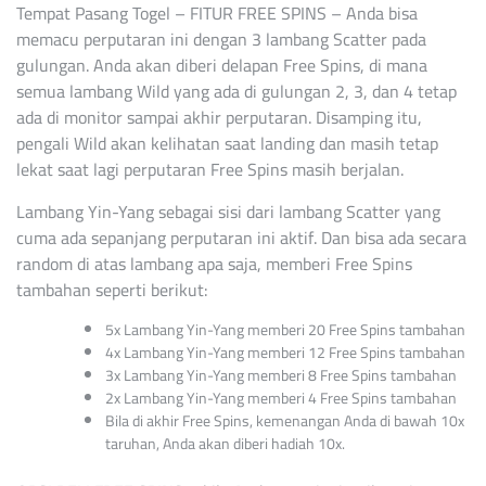
Tempat Pasang Togel – FITUR FREE SPINS – Anda bisa
memacu perputaran ini dengan 3 lambang Scatter pada
gulungan. Anda akan diberi delapan Free Spins, di mana
semua lambang Wild yang ada di gulungan 2, 3, dan 4 tetap
ada di monitor sampai akhir perputaran. Disamping itu,
pengali Wild akan kelihatan saat landing dan masih tetap
lekat saat lagi perputaran Free Spins masih berjalan.
Lambang Yin-Yang sebagai sisi dari lambang Scatter yang
cuma ada sepanjang perputaran ini aktif. Dan bisa ada secara
random di atas lambang apa saja, memberi Free Spins
tambahan seperti berikut:
5x Lambang Yin-Yang memberi 20 Free Spins tambahan
4x Lambang Yin-Yang memberi 12 Free Spins tambahan
3x Lambang Yin-Yang memberi 8 Free Spins tambahan
2x Lambang Yin-Yang memberi 4 Free Spins tambahan
Bila di akhir Free Spins, kemenangan Anda di bawah 10x
taruhan, Anda akan diberi hadiah 10x.