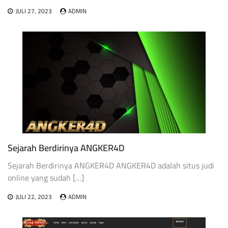
JULI 27, 2023
ADMIN
Sejarah Berdirinya ANGKER4D
Sejarah Berdirinya ANGKER4D ANGKER4D adalah situs judi
online yang sudah […]
JULI 22, 2023
ADMIN