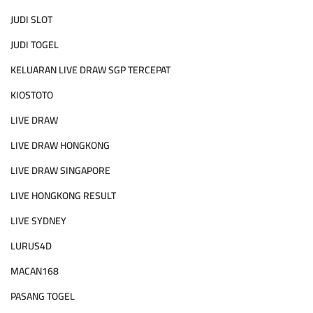
JUDI SLOT
JUDI TOGEL
KELUARAN LIVE DRAW SGP TERCEPAT
KIOSTOTO
LIVE DRAW
LIVE DRAW HONGKONG
LIVE DRAW SINGAPORE
LIVE HONGKONG RESULT
LIVE SYDNEY
LURUS4D
MACAN168
PASANG TOGEL