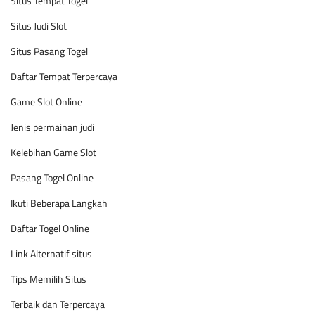
Situs Tempat Togel
Situs Judi Slot
Situs Pasang Togel
Daftar Tempat Terpercaya
Game Slot Online
Jenis permainan judi
Kelebihan Game Slot
Pasang Togel Online
Ikuti Beberapa Langkah
Daftar Togel Online
Link Alternatif situs
Tips Memilih Situs
Terbaik dan Terpercaya