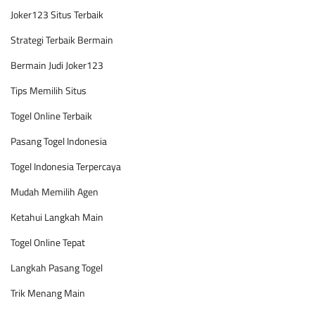
Joker123 Situs Terbaik
Strategi Terbaik Bermain
Bermain Judi Joker123
Tips Memilih Situs
Togel Online Terbaik
Pasang Togel Indonesia
Togel Indonesia Terpercaya
Mudah Memilih Agen
Ketahui Langkah Main
Togel Online Tepat
Langkah Pasang Togel
Trik Menang Main