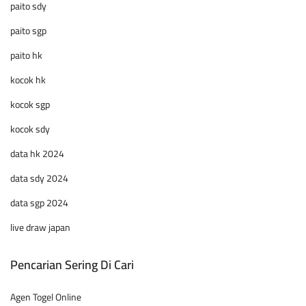
paito sdy
paito sgp
paito hk
kocok hk
kocok sgp
kocok sdy
data hk 2024
data sdy 2024
data sgp 2024
live draw japan
Pencarian Sering Di Cari
Agen Togel Online