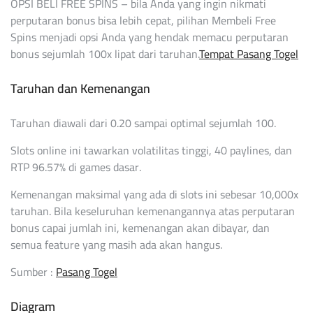
OPSI BELI FREE SPINS – bila Anda yang ingin nikmati
perputaran bonus bisa lebih cepat, pilihan Membeli Free
Spins menjadi opsi Anda yang hendak memacu perputaran
bonus sejumlah 100x lipat dari taruhan.
Tempat Pasang Togel
Taruhan dan Kemenangan
Taruhan diawali dari 0.20 sampai optimal sejumlah 100.
Slots online ini tawarkan volatilitas tinggi, 40 paylines, dan
RTP 96.57% di games dasar.
Kemenangan maksimal yang ada di slots ini sebesar 10,000x
taruhan. Bila keseluruhan kemenangannya atas perputaran
bonus capai jumlah ini, kemenangan akan dibayar, dan
semua feature yang masih ada akan hangus.
Sumber :
Pasang Togel
Diagram