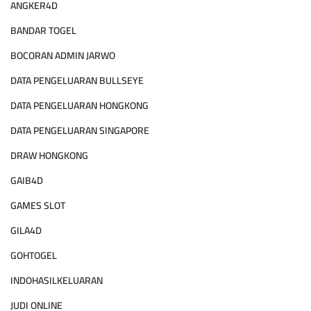
ANGKER4D
BANDAR TOGEL
BOCORAN ADMIN JARWO
DATA PENGELUARAN BULLSEYE
DATA PENGELUARAN HONGKONG
DATA PENGELUARAN SINGAPORE
DRAW HONGKONG
GAIB4D
GAMES SLOT
GILA4D
GOHTOGEL
INDOHASILKELUARAN
JUDI ONLINE