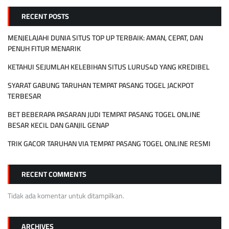
RECENT POSTS
MENJELAJAHI DUNIA SITUS TOP UP TERBAIK: AMAN, CEPAT, DAN
PENUH FITUR MENARIK
KETAHUI SEJUMLAH KELEBIHAN SITUS LURUS4D YANG KREDIBEL
SYARAT GABUNG TARUHAN TEMPAT PASANG TOGEL JACKPOT
TERBESAR
BET BEBERAPA PASARAN JUDI TEMPAT PASANG TOGEL ONLINE
BESAR KECIL DAN GANJIL GENAP
TRIK GACOR TARUHAN VIA TEMPAT PASANG TOGEL ONLINE RESMI
RECENT COMMENTS
Tidak ada komentar untuk ditampilkan.
ARCHIVES