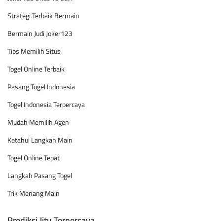
Strategi Terbaik Bermain
Bermain Judi Joker123
Tips Memilih Situs
Togel Online Terbaik
Pasang Togel Indonesia
Togel Indonesia Terpercaya
Mudah Memilih Agen
Ketahui Langkah Main
Togel Online Tepat
Langkah Pasang Togel
Trik Menang Main
Prediksi Jitu Terpercaya