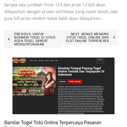
berapa saja jumblah Prize 123 dan prize 12345 akan
dibayarkan dengan proses withdraw yang cepat sekali, ada
pula full prize random bolak balik akan dibayarkan.
Navigasi
PREVIOUS:
UNTUK
NEXT:
BONUS MENARIK
BERMAIN TOGEL DI SITUS
SITUS TOGEL ONLINE DAN
AGEN TOGEL SANGAT
SLOT ONLINE TERPERCAYA
pos
MENGUNTUNGKAN
Bandar Togel Toto Online Terpercaya Pasaran