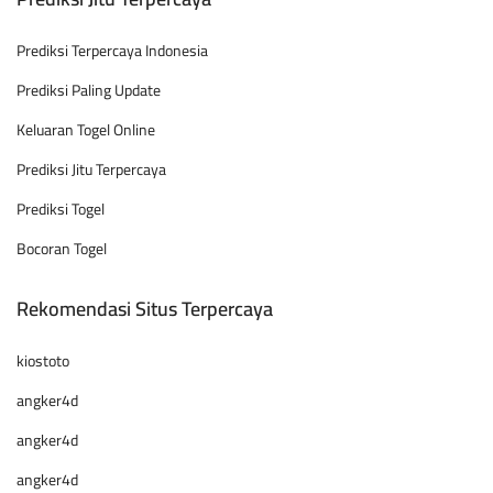
Prediksi Terpercaya Indonesia
Prediksi Paling Update
Keluaran Togel Online
Prediksi Jitu Terpercaya
Prediksi Togel
Bocoran Togel
Rekomendasi Situs Terpercaya
kiostoto
angker4d
angker4d
angker4d