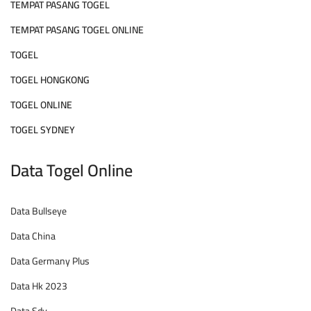
TEMPAT PASANG TOGEL
TEMPAT PASANG TOGEL ONLINE
TOGEL
TOGEL HONGKONG
TOGEL ONLINE
TOGEL SYDNEY
Data Togel Online
Data Bullseye
Data China
Data Germany Plus
Data Hk 2023
Data Sdy