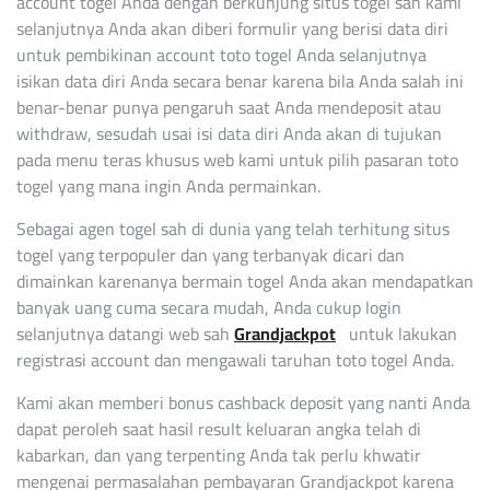
account togel Anda dengan berkunjung situs togel sah kami
selanjutnya Anda akan diberi formulir yang berisi data diri
untuk pembikinan account toto togel Anda selanjutnya
isikan data diri Anda secara benar karena bila Anda salah ini
benar-benar punya pengaruh saat Anda mendeposit atau
withdraw, sesudah usai isi data diri Anda akan di tujukan
pada menu teras khusus web kami untuk pilih pasaran toto
togel yang mana ingin Anda permainkan.
Sebagai agen togel sah di dunia yang telah terhitung situs
togel yang terpopuler dan yang terbanyak dicari dan
dimainkan karenanya bermain togel Anda akan mendapatkan
banyak uang cuma secara mudah, Anda cukup login
selanjutnya datangi web sah
Grandjackpot
untuk lakukan
registrasi account dan mengawali taruhan toto togel Anda.
Kami akan memberi bonus cashback deposit yang nanti Anda
dapat peroleh saat hasil result keluaran angka telah di
kabarkan, dan yang terpenting Anda tak perlu khwatir
mengenai permasalahan pembayaran Grandjackpot karena