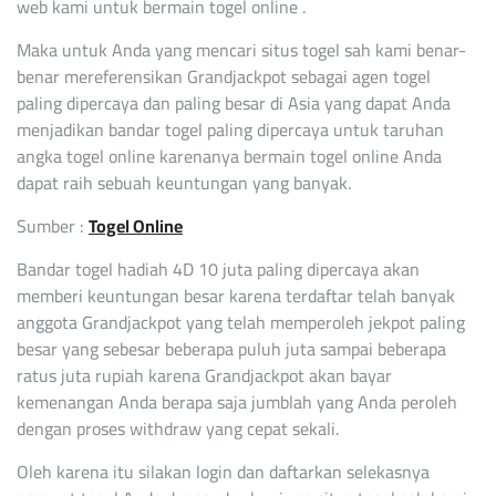
web kami untuk bermain togel online .
Maka untuk Anda yang mencari situs togel sah kami benar-
benar mereferensikan Grandjackpot sebagai agen togel
paling dipercaya dan paling besar di Asia yang dapat Anda
menjadikan bandar togel paling dipercaya untuk taruhan
angka togel online karenanya bermain togel online Anda
dapat raih sebuah keuntungan yang banyak.
Sumber :
Togel Online
Bandar togel hadiah 4D 10 juta paling dipercaya akan
memberi keuntungan besar karena terdaftar telah banyak
anggota Grandjackpot yang telah memperoleh jekpot paling
besar yang sebesar beberapa puluh juta sampai beberapa
ratus juta rupiah karena Grandjackpot akan bayar
kemenangan Anda berapa saja jumblah yang Anda peroleh
dengan proses withdraw yang cepat sekali.
Oleh karena itu silakan login dan daftarkan selekasnya