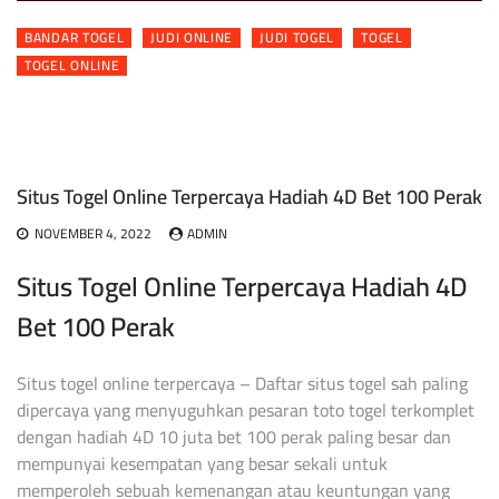
BANDAR TOGEL
JUDI ONLINE
JUDI TOGEL
TOGEL
TOGEL ONLINE
SITUS TERPERCAYA
SITUS TOGEL
SITUS TOGEL ONLINE TERPERCAYA
TOGEL ONLINE
TOGEL ONLINE TERPERCAYA
Situs Togel Online Terpercaya Hadiah 4D Bet 100 Perak
NOVEMBER 4, 2022
ADMIN
Situs Togel Online Terpercaya Hadiah 4D
Bet 100 Perak
Situs togel online terpercaya – Daftar situs togel sah paling
dipercaya yang menyuguhkan pesaran toto togel terkomplet
dengan hadiah 4D 10 juta bet 100 perak paling besar dan
mempunyai kesempatan yang besar sekali untuk
memperoleh sebuah kemenangan atau keuntungan yang