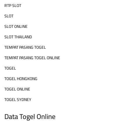
RTP SLOT
SLOT
SLOT ONLINE
SLOT THAILAND
TEMPAT PASANG TOGEL
TEMPAT PASANG TOGEL ONLINE
TOGEL
TOGEL HONGKONG
TOGEL ONLINE
TOGEL SYDNEY
Data Togel Online