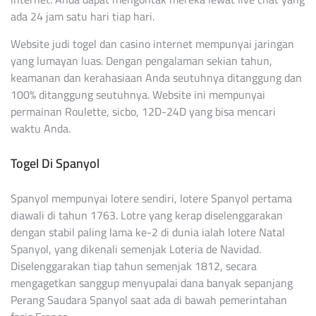
ada 24 jam satu hari tiap hari.
Website judi togel dan casino internet mempunyai jaringan
yang lumayan luas. Dengan pengalaman sekian tahun,
keamanan dan kerahasiaan Anda seutuhnya ditanggung dan
100% ditanggung seutuhnya. Website ini mempunyai
permainan Roulette, sicbo, 12D-24D yang bisa mencari
waktu Anda.
Togel Di Spanyol
Spanyol mempunyai lotere sendiri, lotere Spanyol pertama
diawali di tahun 1763. Lotre yang kerap diselenggarakan
dengan stabil paling lama ke-2 di dunia ialah lotere Natal
Spanyol, yang dikenali semenjak Loteria de Navidad.
Diselenggarakan tiap tahun semenjak 1812, secara
mengagetkan sanggup menyupalai dana banyak sepanjang
Perang Saudara Spanyol saat ada di bawah pemerintahan