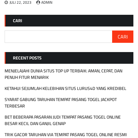
JULI 22, 2023
ADMIN
CARI
CARI
RECENT POSTS
MENJELAJAHI DUNIA SITUS TOP UP TERBAIK: AMAN, CEPAT, DAN
PENUH FITUR MENARIK
KETAHUI SEJUMLAH KELEBIHAN SITUS LURUS4D YANG KREDIBEL
SYARAT GABUNG TARUHAN TEMPAT PASANG TOGEL JACKPOT
TERBESAR
BET BEBERAPA PASARAN JUDI TEMPAT PASANG TOGEL ONLINE
BESAR KECIL DAN GANJIL GENAP
TRIK GACOR TARUHAN VIA TEMPAT PASANG TOGEL ONLINE RESMI