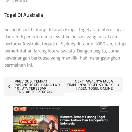
fasis Franco.
Togel Di Australia
Sesudah jadi bintang di tanah Eropa, togel atau lotere capai
daerah di penjuru dunia lewat kolonisasi yang luas. Lotre
pertama Australia terjadi di Sydney di tahun 1880-an, tetapi
pemerintahan larang lotere swasta. Dengan begitu, cuma
kewenangan berkuasa yang memiliki hak melangsungkan
permainan ini.
Navigasi
PREVIOUS:
TEMPAT
NEXT:
AWALNYA MULA
PASANG TOGEL HADIAH 4D
TIMBULNYA TOGEL SYDNEY
10 JUTA TERBESAR
| AGEN TOGEL ONLINE
pos
LENGKAP TERPERCAYA