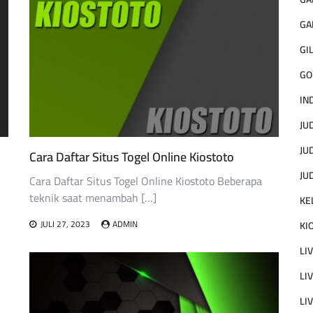
GA
GI
GO
IN
JU
JU
Cara Daftar Situs Togel Online Kiostoto
JU
Cara Daftar Situs Togel Online Kiostoto Beberapa
teknik saat menambah […]
KE
JULI 27, 2023
ADMIN
KI
LI
LI
LI