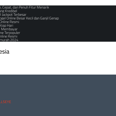
n, Cepat, dan Penuh Fitur Menarik
ng Kredibel
 Jackpot Terbesar
el Online Besar Kecil dan Ganjil Genap
 Online Resmi
tiap Hari
ti Membayar
ne Terpopuler
nline Resmi
ermurah 2024
esia
LLSEYE