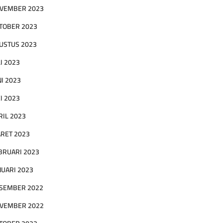
VEMBER 2023
TOBER 2023
USTUS 2023
LI 2023
NI 2023
I 2023
RIL 2023
RET 2023
BRUARI 2023
NUARI 2023
SEMBER 2022
VEMBER 2022