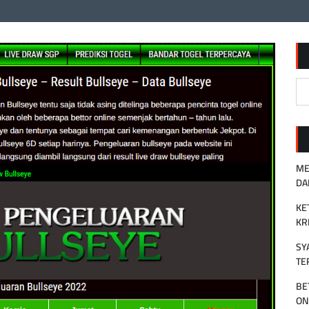
ME
DA
KE
KR
SY
TE
BE
ON