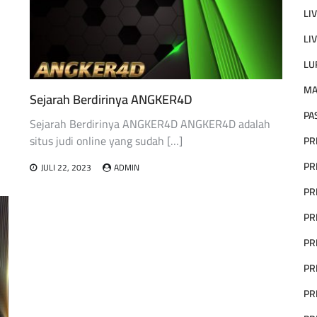
LI
LI
LU
MA
Sejarah Berdirinya ANGKER4D
PA
Sejarah Berdirinya ANGKER4D ANGKER4D adalah
situs judi online yang sudah […]
PR
PR
JULI 22, 2023
ADMIN
PR
PR
PR
PR
PR