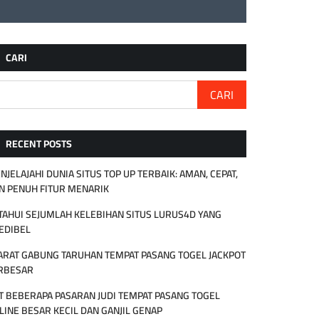
CARI
CARI
RECENT POSTS
NJELAJAHI DUNIA SITUS TOP UP TERBAIK: AMAN, CEPAT,
N PENUH FITUR MENARIK
TAHUI SEJUMLAH KELEBIHAN SITUS LURUS4D YANG
EDIBEL
ARAT GABUNG TARUHAN TEMPAT PASANG TOGEL JACKPOT
RBESAR
T BEBERAPA PASARAN JUDI TEMPAT PASANG TOGEL
LINE BESAR KECIL DAN GANJIL GENAP