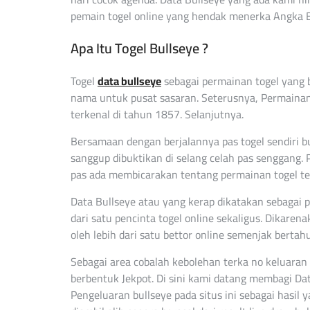
pemain togel online yang hendak menerka Angka B
Apa Itu Togel Bullseye ?
Togel
data bullseye
sebagai permainan togel yang
nama untuk pusat sasaran. Seterusnya, Permaina
terkenal di tahun 1857. Selanjutnya.
Bersamaan dengan berjalannya pas togel sendiri bu
sanggup dibuktikan di selang celah pas senggang. P
pas ada membicarakan tentang permainan togel te
Data Bullseye atau yang kerap dikatakan sebagai pe
dari satu pencinta togel online sekaligus. Dikare
oleh lebih dari satu bettor online semenjak bertah
Sebagai area cobalah kebolehan terka no keluaran
berbentuk Jekpot. Di sini kami datang membagi Data
Pengeluaran bullseye pada situs ini sebagai hasil