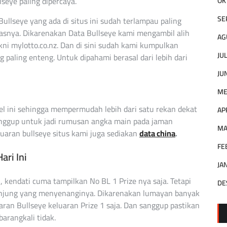
llseye paling dipercaya.
OK
SE
Bullseye yang ada di situs ini sudah terlampau paling
litasnya. Dikarenakan Data Bullseye kami mengambil alih
AG
akni mylotto.co.nz. Dan di sini sudah kami kumpulkan
JU
g paling enteng. Untuk dipahami berasal dari lebih dari
JU
ME
l ini sehingga mempermudah lebih dari satu rekan dekat
AP
anggup untuk jadi rumusan angka main pada jaman
MA
luaran bullseye situs kami juga sediakan
data china
.
FE
ari Ini
JA
, kendati cuma tampilkan No BL 1 Prize nya saja. Tetapi
DE
gunjung yang menyenanginya. Dikarenakan lumayan banyak
ran Bullseye keluaran Prize 1 saja. Dan sanggup pastikan
arangkali tidak.