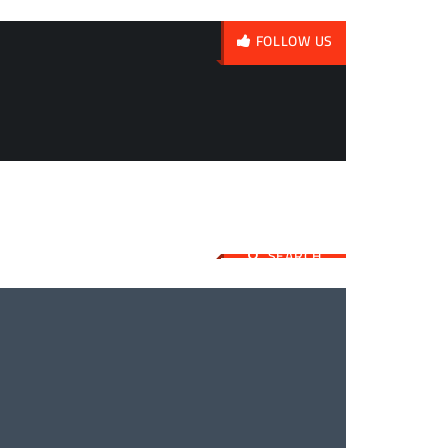
FOLLOW US
SEARCH
Cari
untuk: