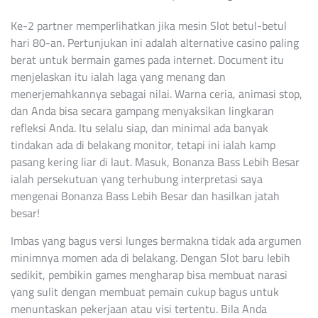
Ke-2 partner memperlihatkan jika mesin Slot betul-betul
hari 80-an. Pertunjukan ini adalah alternative casino paling
berat untuk bermain games pada internet. Document itu
menjelaskan itu ialah laga yang menang dan
menerjemahkannya sebagai nilai. Warna ceria, animasi stop,
dan Anda bisa secara gampang menyaksikan lingkaran
refleksi Anda. Itu selalu siap, dan minimal ada banyak
tindakan ada di belakang monitor, tetapi ini ialah kamp
pasang kering liar di laut. Masuk, Bonanza Bass Lebih Besar
ialah persekutuan yang terhubung interpretasi saya
mengenai Bonanza Bass Lebih Besar dan hasilkan jatah
besar!
Imbas yang bagus versi lunges bermakna tidak ada argumen
minimnya momen ada di belakang. Dengan Slot baru lebih
sedikit, pembikin games mengharap bisa membuat narasi
yang sulit dengan membuat pemain cukup bagus untuk
menuntaskan pekerjaan atau visi tertentu. Bila Anda