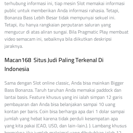
terhubung informasi ini, tiap mesin Slot memakai informasi
public untuk memberikan Anda informasi rahasia. Tetapi,
Bonanza Bass Lebih Besar tidak mempunyai sekuel ini.
Tetapi, itu hanya rangkaian perputaran saluran yang
mengucur di atas aliran sungai. Bila Pragmatic Play membuat
video semacam ini, sebaiknya bila diikutkan deskripsi
jaraknya.
Macan168 Situs Judi Paling Terkenal Di
Indonesia
Sama dengan Slot online classic, Anda bisa mainkan Bigger
Bass Bonanza. Taruh taruhan Anda memakai paddock dan
lantai basis. Feature khusus yang ini ialah simpan 12 garis
pembayaran dan Anda bisa belanjakan sampai 10 uang
kontan per baris. Coin bisa berharga apa dari 1 dolar sampai
jumlah yang hebat karena tidak perduli kesempatan apa
yang kita pakai (CAD, USD, dan lain-lain.). ). Lambang khusus
bermakna jika jumlah maksimal yang dibutuhkan ialah 12