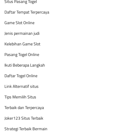
Situs Pasang Togel
Daftar Tempat Terpercaya
Game Slot Online
Jenis permainan judi
Kelebihan Game Slot
Pasang Togel Online
Ikuti Beberapa Langkah
Daftar Togel Online
Link Alternatif situs
Tips Memilih Situs
Terbaik dan Terpercaya
Joker123 Situs Terbaik
Strategi Terbaik Bermain