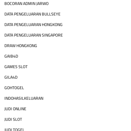
BOCORAN ADMIN JARWO
DATA PENGELUARAN BULLSEYE
DATA PENGELUARAN HONGKONG
DATA PENGELUARAN SINGAPORE
DRAW HONGKONG
GAIB4D
GAMES SLOT
GILA4D
GOHTOGEL
INDOHASILKELUARAN
JUDI ONLINE
JUDI SLOT
JUDI TOGEL