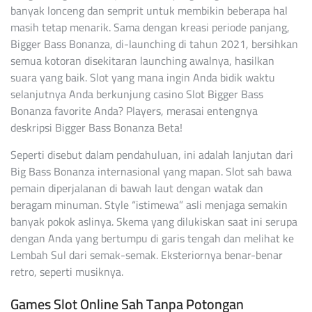
banyak lonceng dan semprit untuk membikin beberapa hal
masih tetap menarik. Sama dengan kreasi periode panjang,
Bigger Bass Bonanza, di-launching di tahun 2021, bersihkan
semua kotoran disekitaran launching awalnya, hasilkan
suara yang baik. Slot yang mana ingin Anda bidik waktu
selanjutnya Anda berkunjung casino Slot Bigger Bass
Bonanza favorite Anda? Players, merasai entengnya
deskripsi Bigger Bass Bonanza Beta!
Seperti disebut dalam pendahuluan, ini adalah lanjutan dari
Big Bass Bonanza internasional yang mapan. Slot sah bawa
pemain diperjalanan di bawah laut dengan watak dan
beragam minuman. Style “istimewa” asli menjaga semakin
banyak pokok aslinya. Skema yang dilukiskan saat ini serupa
dengan Anda yang bertumpu di garis tengah dan melihat ke
Lembah Sul dari semak-semak. Eksteriornya benar-benar
retro, seperti musiknya.
Games Slot Online Sah Tanpa Potongan