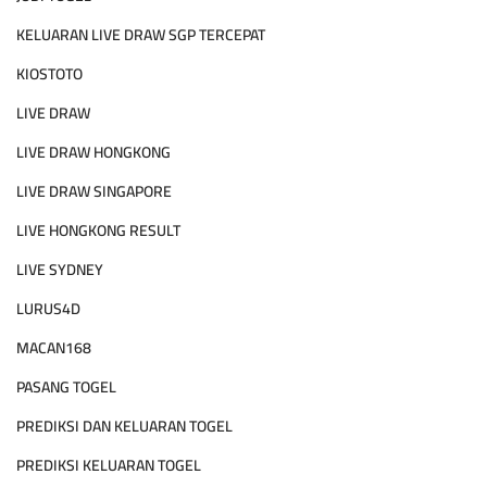
KELUARAN LIVE DRAW SGP TERCEPAT
KIOSTOTO
LIVE DRAW
LIVE DRAW HONGKONG
LIVE DRAW SINGAPORE
LIVE HONGKONG RESULT
LIVE SYDNEY
LURUS4D
MACAN168
PASANG TOGEL
PREDIKSI DAN KELUARAN TOGEL
PREDIKSI KELUARAN TOGEL