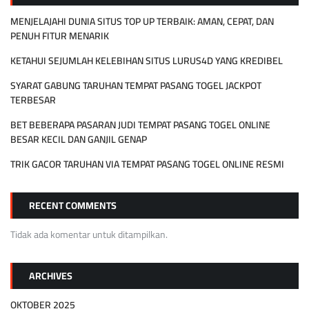
MENJELAJAHI DUNIA SITUS TOP UP TERBAIK: AMAN, CEPAT, DAN
PENUH FITUR MENARIK
KETAHUI SEJUMLAH KELEBIHAN SITUS LURUS4D YANG KREDIBEL
SYARAT GABUNG TARUHAN TEMPAT PASANG TOGEL JACKPOT
TERBESAR
BET BEBERAPA PASARAN JUDI TEMPAT PASANG TOGEL ONLINE
BESAR KECIL DAN GANJIL GENAP
TRIK GACOR TARUHAN VIA TEMPAT PASANG TOGEL ONLINE RESMI
RECENT COMMENTS
Tidak ada komentar untuk ditampilkan.
ARCHIVES
OKTOBER 2025