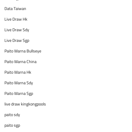
Data Taiwan
Live Draw Hk
Live Draw Sdy
Live Draw Sgp
Paito Warna Bullseye
Paito Warna China
Paito Warna Hk
Paito Warna Sdy
Paito Warna Sgp
live draw kingkongpools
paito sdy
paito sgp