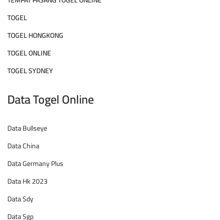
TEMPAT PASANG TOGEL ONLINE
TOGEL
TOGEL HONGKONG
TOGEL ONLINE
TOGEL SYDNEY
Data Togel Online
Data Bullseye
Data China
Data Germany Plus
Data Hk 2023
Data Sdy
Data Sgp