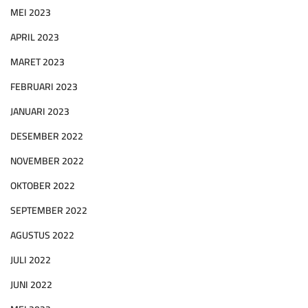
MEI 2023
APRIL 2023
MARET 2023
FEBRUARI 2023
JANUARI 2023
DESEMBER 2022
NOVEMBER 2022
OKTOBER 2022
SEPTEMBER 2022
AGUSTUS 2022
JULI 2022
JUNI 2022