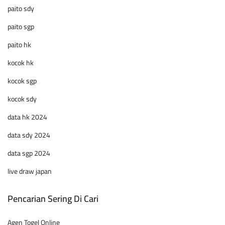
paito sdy
paito sgp
paito hk
kocok hk
kocok sgp
kocok sdy
data hk 2024
data sdy 2024
data sgp 2024
live draw japan
Pencarian Sering Di Cari
Agen Togel Online