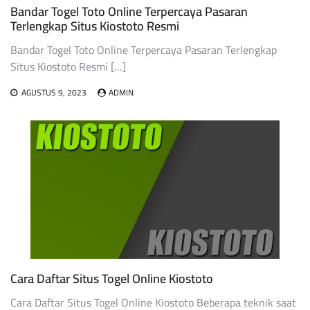
Bandar Togel Toto Online Terpercaya Pasaran
Terlengkap Situs Kiostoto Resmi
Bandar Togel Toto Online Terpercaya Pasaran Terlengkap
Situs Kiostoto Resmi […]
AGUSTUS 9, 2023
ADMIN
Cara Daftar Situs Togel Online Kiostoto
Cara Daftar Situs Togel Online Kiostoto Beberapa teknik saat