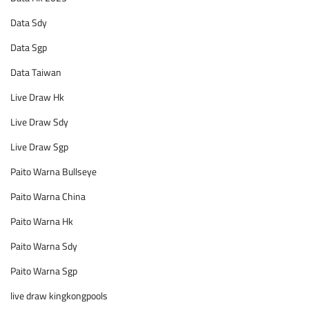
Data Sdy
Data Sgp
Data Taiwan
Live Draw Hk
Live Draw Sdy
Live Draw Sgp
Paito Warna Bullseye
Paito Warna China
Paito Warna Hk
Paito Warna Sdy
Paito Warna Sgp
live draw kingkongpools