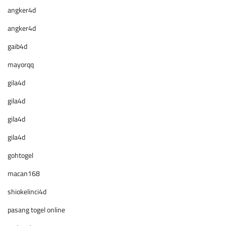
angker4d
angker4d
gaib4d
mayorqq
gila4d
gila4d
gila4d
gila4d
gohtogel
macan168
shiokelinci4d
pasang togel online