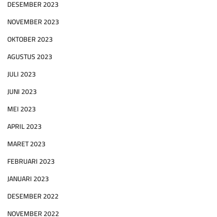
DESEMBER 2023
NOVEMBER 2023
OKTOBER 2023
AGUSTUS 2023
JULI 2023
JUNI 2023
MEI 2023
APRIL 2023
MARET 2023
FEBRUARI 2023
JANUARI 2023
DESEMBER 2022
NOVEMBER 2022