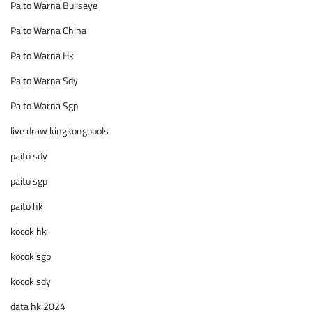
Paito Warna Bullseye
Paito Warna China
Paito Warna Hk
Paito Warna Sdy
Paito Warna Sgp
live draw kingkongpools
paito sdy
paito sgp
paito hk
kocok hk
kocok sgp
kocok sdy
data hk 2024