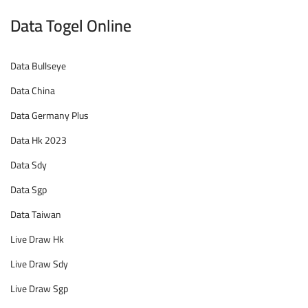
Data Togel Online
Data Bullseye
Data China
Data Germany Plus
Data Hk 2023
Data Sdy
Data Sgp
Data Taiwan
Live Draw Hk
Live Draw Sdy
Live Draw Sgp