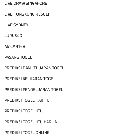
LIVE DRAW SINGAPORE
LIVE HONGKONG RESULT
LIVE SYDNEY
LURUS4D
MACAN168
PASANG TOGEL
PREDIKSI DAN KELUARAN TOGEL
PREDIKSI KELUARAN TOGEL
PREDIKSI PENGELUARAN TOGEL
PREDIKSI TOGEL HARI INI
PREDIKSI TOGEL JITU
PREDIKSI TOGEL JITU HARI INI
PREDIKSI TOGEL ONLINE