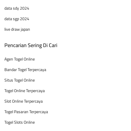
data sdy 2024
data sgp 2024
live draw japan
Pencarian Sering Di Cari
Agen Togel Online
Bandar Togel Terpercaya
Situs Togel Online
Togel Online Terpercaya
Slot Online Terpercaya
Togel Pasaran Terpercaya
Togel Slots Online