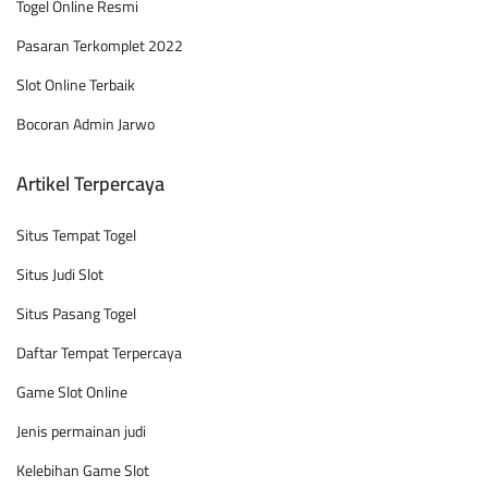
Togel Online Resmi
Pasaran Terkomplet 2022
Slot Online Terbaik
Bocoran Admin Jarwo
Artikel Terpercaya
Situs Tempat Togel
Situs Judi Slot
Situs Pasang Togel
Daftar Tempat Terpercaya
Game Slot Online
Jenis permainan judi
Kelebihan Game Slot