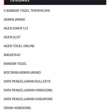
CATEGORIES
5 BANDAR TOGEL TERPERCAYA
ADMIN JARWO
AGEN JOKER123
AGEN SLOT
AGEN TOGEL ONLINE
ANGKER4D
BANDAR TOGEL
BOCORAN ADMIN JARWO
DATA PENGELUARAN BULLSEYE
DATA PENGELUARAN HONGKONG
DATA PENGELUARAN SINGAPORE
DRAW HONGKONG