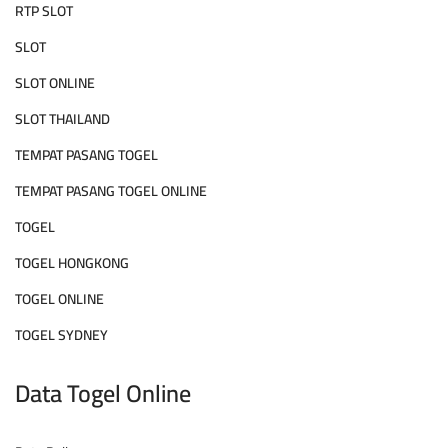
RTP SLOT
SLOT
SLOT ONLINE
SLOT THAILAND
TEMPAT PASANG TOGEL
TEMPAT PASANG TOGEL ONLINE
TOGEL
TOGEL HONGKONG
TOGEL ONLINE
TOGEL SYDNEY
Data Togel Online