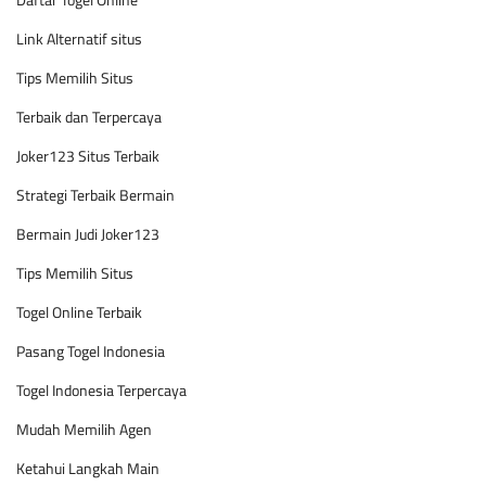
Link Alternatif situs
Tips Memilih Situs
Terbaik dan Terpercaya
Joker123 Situs Terbaik
Strategi Terbaik Bermain
Bermain Judi Joker123
Tips Memilih Situs
Togel Online Terbaik
Pasang Togel Indonesia
Togel Indonesia Terpercaya
Mudah Memilih Agen
Ketahui Langkah Main