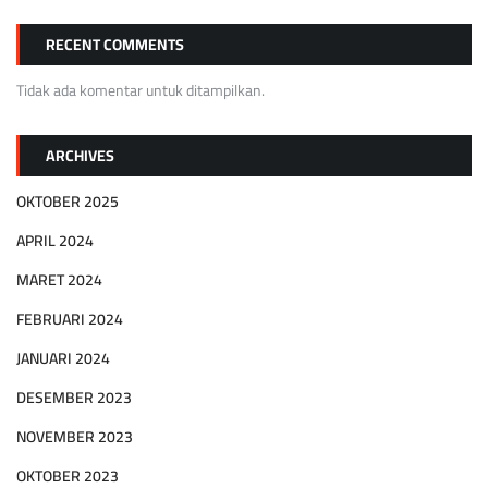
RECENT COMMENTS
Tidak ada komentar untuk ditampilkan.
ARCHIVES
OKTOBER 2025
APRIL 2024
MARET 2024
FEBRUARI 2024
JANUARI 2024
DESEMBER 2023
NOVEMBER 2023
OKTOBER 2023