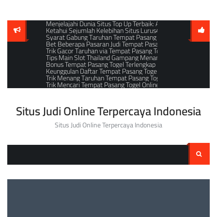
Skip
to
Menjelajahi Dunia Situs Top Up Terbaik: Aman, Cepat, dan Pen
content
Ketahui Sejumlah Kelebihan Situs Lurus4d yang Kredibel
Syarat Gabung Taruhan Tempat Pasang Togel Jackpot Terbesa
Bet Beberapa Pasaran Judi Tempat Pasang Togel Online Besar 
Trik Gacor Taruhan via Tempat Pasang Togel Online Resmi
Tips Main Slot Thailand Gampang Menang Setiap Hari
Bonus Tempat Pasang Togel Terlengkap Pasti Membayar
Keunggulan Daftar Tempat Pasang Togel Online Terpopuler
Trik Menang Taruhan Tempat Pasang Togel Online Resmi
Trik Mencari Tempat Pasang Togel Online Termurah 2024
Situs Judi Online Terpercaya Indonesia
Situs Judi Online Terpercaya Indonesia
Cari
untuk: