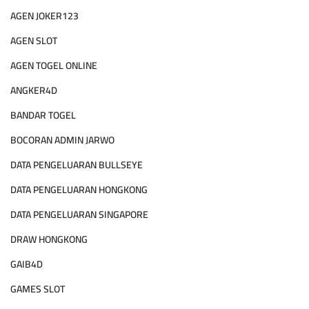
AGEN JOKER123
AGEN SLOT
AGEN TOGEL ONLINE
ANGKER4D
BANDAR TOGEL
BOCORAN ADMIN JARWO
DATA PENGELUARAN BULLSEYE
DATA PENGELUARAN HONGKONG
DATA PENGELUARAN SINGAPORE
DRAW HONGKONG
GAIB4D
GAMES SLOT