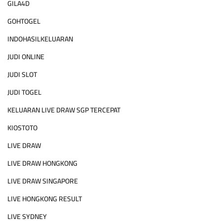
GILA4D
GOHTOGEL
INDOHASILKELUARAN
JUDI ONLINE
JUDI SLOT
JUDI TOGEL
KELUARAN LIVE DRAW SGP TERCEPAT
KIOSTOTO
LIVE DRAW
LIVE DRAW HONGKONG
LIVE DRAW SINGAPORE
LIVE HONGKONG RESULT
LIVE SYDNEY