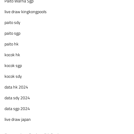
Paito Warna Sgp
live draw kingkongpools
paito sdy
paito sgp
paito hk
kocok hk
kocok sgp
kocok sdy
data hk 2024
data sdy 2024
data sgp 2024
live draw japan