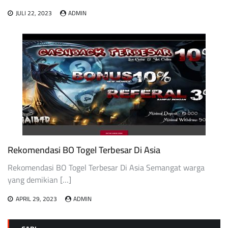
JULI 22, 2023
ADMIN
Rekomendasi BO Togel Terbesar Di Asia
Rekomendasi BO Togel Terbesar Di Asia Semangat warga
yang demikian […]
APRIL 29, 2023
ADMIN