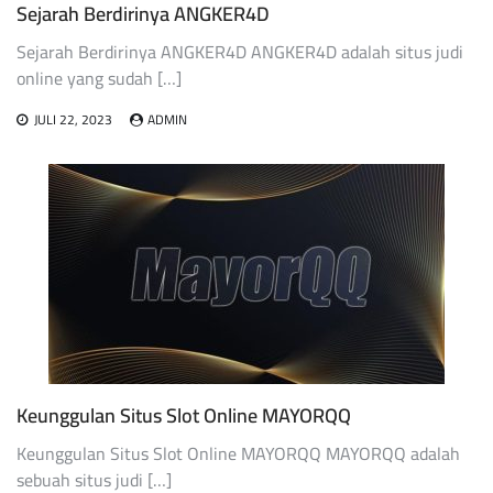
Sejarah Berdirinya ANGKER4D
Sejarah Berdirinya ANGKER4D ANGKER4D adalah situs judi
online yang sudah […]
JULI 22, 2023
ADMIN
Keunggulan Situs Slot Online MAYORQQ
Keunggulan Situs Slot Online MAYORQQ MAYORQQ adalah
sebuah situs judi […]