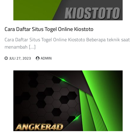
Cara Daftar Situs Togel Online Kiostoto
Cara Daftar Situs Togel Online Kiostoto Beberapa teknik saat
menambah […]
JULI 27, 2023
ADMIN