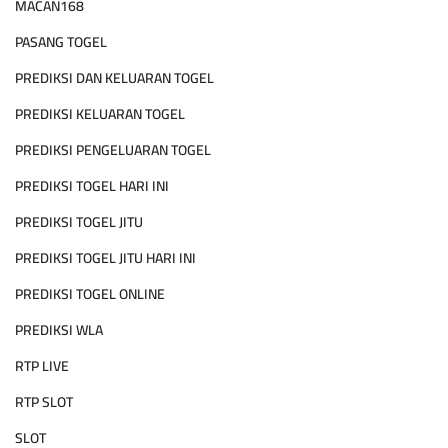
MACAN168
PASANG TOGEL
PREDIKSI DAN KELUARAN TOGEL
PREDIKSI KELUARAN TOGEL
PREDIKSI PENGELUARAN TOGEL
PREDIKSI TOGEL HARI INI
PREDIKSI TOGEL JITU
PREDIKSI TOGEL JITU HARI INI
PREDIKSI TOGEL ONLINE
PREDIKSI WLA
RTP LIVE
RTP SLOT
SLOT