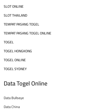
SLOT ONLINE
SLOT THAILAND
TEMPAT PASANG TOGEL
TEMPAT PASANG TOGEL ONLINE
TOGEL
TOGEL HONGKONG
TOGEL ONLINE
TOGEL SYDNEY
Data Togel Online
Data Bullseye
Data China