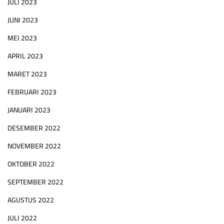
JULI 2023
JUNI 2023
MEI 2023
APRIL 2023
MARET 2023
FEBRUARI 2023
JANUARI 2023
DESEMBER 2022
NOVEMBER 2022
OKTOBER 2022
SEPTEMBER 2022
AGUSTUS 2022
JULI 2022