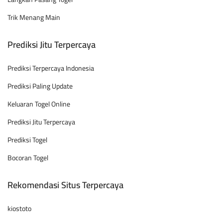
Trik Menang Main
Prediksi Jitu Terpercaya
Prediksi Terpercaya Indonesia
Prediksi Paling Update
Keluaran Togel Online
Prediksi Jitu Terpercaya
Prediksi Togel
Bocoran Togel
Rekomendasi Situs Terpercaya
kiostoto